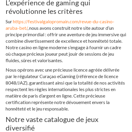
L’expérience de gaming qui
révolutionne les critères
Sur
https://festivalgalopromain.com/revue-du-casino-
aruba-bet/
, nous avons construit notre site autour d’un
principe primordial : offrir une aventure de jeu immersive qui
combine divertissement de excellence et honnêteté totale.
Notre casino en ligne moderne s’engage à fournir un cadre
où chaque précieux joueur peut jouir de sessions de jeu
fluides, sûres et valorisantes.
Nous opérons avec une précieuse licence agréée délivrée
par le régulateur Curaçao eGaming (référence de licence
8048/JAZ), garantissant ainsi que la totalité de nos activités
respectent les règles internationales les plus strictes en
matière de paris d’argent en ligne. Cette précieuse
certification représente notre dévouement envers la
honnêteté et le jeu responsable.
Notre vaste catalogue de jeux
diversifié