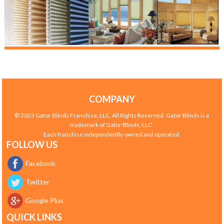
COMPANY
© 2023 Gator Blinds Franchise, LLC, All Rights Reserved. Gator Blinds is a
trademark of Gator Blinds, LLC.
Each franchise independently owned and operated.
FOLLOW US
Facebook
Twitter
Google Plus
QUICK LINKS