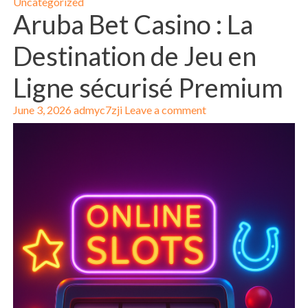
Uncategorized
Aruba Bet Casino : La
Destination de Jeu en
Ligne sécurisé Premium
June 3, 2026
admyc7zji
Leave a comment