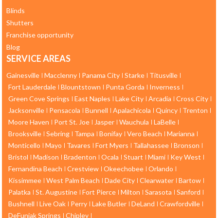
Blinds
Shutters
Franchise opportunity
Blog
SERVICE AREAS
Gainesville
Macclenny
Panama City
Starke
Titusville
Fort Lauderdale
Blountstown
Punta Gorda
Inverness
Green Cove Springs
East Naples
Lake City
Arcadia
Cross City
Jacksonville
Pensacola
Bunnell
Apalachicola
Quincy
Trenton
Moore Haven
Port St. Joe
Jasper
Wauchula
LaBelle
Brooksville
Sebring
Tampa
Bonifay
Vero Beach
Marianna
Monticello
Mayo
Tavares
Fort Myers
Tallahassee
Bronson
Bristol
Madison
Bradenton
Ocala
Stuart
Miami
Key West
Fernandina Beach
Crestview
Okeechobee
Orlando
Kissimmee
West Palm Beach
Dade City
Clearwater
Bartow
Palatka
St. Augustine
Fort Pierce
Milton
Sarasota
Sanford
Bushnell
Live Oak
Perry
Lake Butler
DeLand
Crawfordville
DeFuniak Springs
Chipley