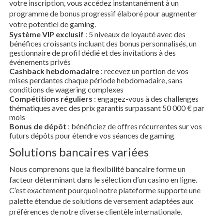
votre inscription, vous accédez instantanément à un
programme de bonus progressif élaboré pour augmenter
votre potentiel de gaming.
Système VIP exclusif
: 5 niveaux de loyauté avec des
bénéfices croissants incluant des bonus personnalisés, un
gestionnaire de profil dédié et des invitations à des
événements privés
Cashback hebdomadaire
: recevez un portion de vos
mises perdantes chaque période hebdomadaire, sans
conditions de wagering complexes
Compétitions réguliers
: engagez-vous à des challenges
thématiques avec des prix garantis surpassant 50 000 € par
mois
Bonus de dépôt
: bénéficiez de offres récurrentes sur vos
futurs dépôts pour étendre vos séances de gaming
Solutions bancaires variées
Nous comprenons que la flexibilité bancaire forme un
facteur déterminant dans le sélection d’un casino en ligne.
C’est exactement pourquoi notre plateforme supporte une
palette étendue de solutions de versement adaptées aux
préférences de notre diverse clientèle internationale.