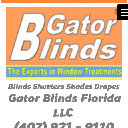
Blinds Shutters Shades Drapes
Gator Blinds Florida
LLC
(407) 921 - 9110