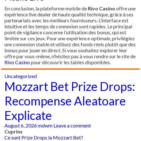
En conclusion, la plateforme mobile de
Rivo Casino
offre une
expérience live dealer de haute qualité technique, grâce à ses
partenariats avec les meilleurs fournisseurs. L’interface est
intuitive et les temps de connexion sont rapides. Le principal
point de vigilance concerne l’utilisation des bonus, qui est
limitée sur ces jeux. Pour une expérience optimale, privilégiez
une connexion stable et utilisez des fonds réels plutôt que des
bonus pour jouer en direct. Si vous souhaitez explorer leur
offre par vous-même, n’hésitez pas à vous rendre sur le site de
Rivo Casino
pour découvrir les tables disponibles.
Uncategorized
Mozzart Bet Prize Drops:
Recompense Aleatoare
Explicate
August 6, 2026
mdwm
Leave a comment
Cuprins
Ce sunt Prize Drops la Mozzart Bet?