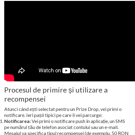
Procesul de primire și utilizare a
recompensei
Atunci când ești selectat pentru un Prize Drop, vei primi o
notificare. Ieri pașii tipici pe care îi vei parcurge:
Notificarea:
Vei primi o notificare push în aplicație, un SMS
pe numărul tău de telefon asociat contului sau un e-mail.
Mesajul va specifica tipul recompensei (de exemplu, 50 RON