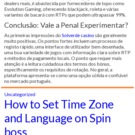
dealers reais, é abastecida por fornecedores de topo como
Evolution Gaming, oferecendo blackjack, roleta e várias
variantes de bacará com RTPs que podem ultrapassar 99%.
Conclusão: Vale a Penal Experimentar?
As primeiras impressões do
Solverde casino
são geralmente
muito positivas. Os pontos fortes incluem um processo de
registo rápido, uma interface de utilizador bem desenhada,
uma boa variedade de jogos com informação clara sobre RTP
e métodos de pagamento locais. O ponto que requer mais
atenção é a leitura cuidadosa dos termos dos bónus,
especificamente os requisitos de rotação. No geral, a
plataforma apresenta-se como uma opção sólida e confiável
no mercado português.
Uncategorized
How to Set Time Zone
and Language on Spin
boss