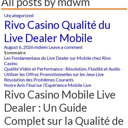
All posts by mdwm
Uncategorized
Rivo Casino Qualité du
Live Dealer Mobile
August 6, 2026
mdwm
Leave a comment
Sommaire
Les Fondamentaux du Live Dealer sur Mobile chez Rivo
Casino
Qualité Vidéo et Performance : Résolution, Fluidité et Audio
Utiliser les Offres Promotionnelles sur les Jeux Live
Résolution des Problèmes Courants
Notre Avis Final sur l’Expérience Mobile Live
Rivo Casino Mobile Live
Dealer : Un Guide
Complet sur la Qualité de