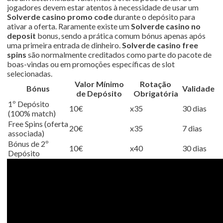
jogadores devem estar atentos à necessidade de usar um
Solverde casino promo code
durante o depósito para
ativar a oferta. Raramente existe um
Solverde casino no
deposit
bonus, sendo a prática comum bónus apenas após
uma primeira entrada de dinheiro.
Solverde casino free
spins
são normalmente creditados como parte do pacote de
boas-vindas ou em promoções específicas de slot
selecionadas.
Valor Mínimo
Rotação
Bónus
Validade
de Depósito
Obrigatória
1º Depósito
10€
x35
30 dias
(100% match)
Free Spins (oferta
20€
x35
7 dias
associada)
Bónus de 2º
10€
x40
30 dias
Depósito