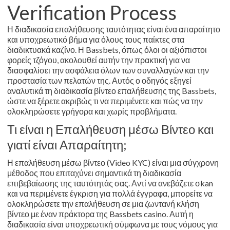
Verification Process
Η διαδικασία επαλήθευσης ταυτότητας είναι ένα απαραίτητο
και υποχρεωτικό βήμα για όλους τους παίκτες στα
διαδικτυακά καζίνο. Η Bassbets, όπως όλοι οι αξιόπιστοι
φορείς τζόγου, ακολουθεί αυτήν την πρακτική για να
διασφαλίσει την ασφάλεια όλων των συναλλαγών και την
προστασία των πελατών της. Αυτός ο οδηγός εξηγεί
αναλυτικά τη διαδικασία βίντεο επαλήθευσης της Bassbets,
ώστε να ξέρετε ακριβώς τι να περιμένετε και πώς να την
ολοκληρώσετε γρήγορα και χωρίς προβλήματα.
Τι είναι η Επαλήθευση μέσω Βίντεο και
γιατί είναι Απαραίτητη;
Η επαλήθευση μέσω βίντεο (Video KYC) είναι μια σύγχρονη
μέθοδος που επιταχύνει σημαντικά τη διαδικασία
επιβεβαίωσης της ταυτότητάς σας. Αντί να ανεβάζετε σkan
και να περιμένετε έγκριση για πολλά έγγραφα, μπορείτε να
ολοκληρώσετε την επαλήθευση σε μια ζωντανή κλήση
βίντεο με έναν πράκτορα της Bassbets casino. Αυτή η
διαδικασία είναι υποχρεωτική σύμφωνα με τους νόμους για