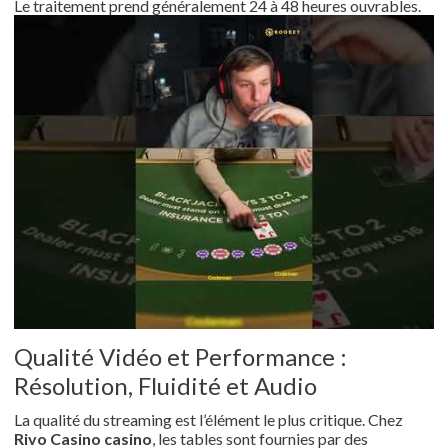
Le traitement prend généralement 24 à 48 heures ouvrables.
Qualité Vidéo et Performance :
Résolution, Fluidité et Audio
La qualité du streaming est l’élément le plus critique. Chez
Rivo Casino casino
, les tables sont fournies par des