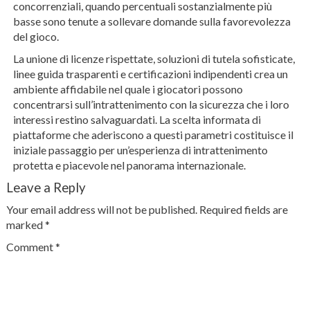
concorrenziali, quando percentuali sostanzialmente più
basse sono tenute a sollevare domande sulla favorevolezza
del gioco.
La unione di licenze rispettate, soluzioni di tutela sofisticate,
linee guida trasparenti e certificazioni indipendenti crea un
ambiente affidabile nel quale i giocatori possono
concentrarsi sull’intrattenimento con la sicurezza che i loro
interessi restino salvaguardati. La scelta informata di
piattaforme che aderiscono a questi parametri costituisce il
iniziale passaggio per un’esperienza di intrattenimento
protetta e piacevole nel panorama internazionale.
Leave a Reply
Your email address will not be published.
Required fields are
marked
*
Comment
*