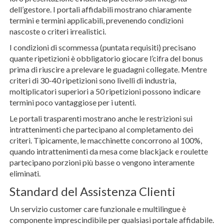
dell’gestore. I portali affidabili mostrano chiaramente
termini e termini applicabili, prevenendo condizioni
nascoste o criteri irrealistici.
I condizioni di scommessa (puntata requisiti) precisano
quante ripetizioni è obbligatorio giocare l’cifra del bonus
prima di riuscire a prelevare le guadagni collegate. Mentre
criteri di 30-40 ripetizioni sono livelli di industria,
moltiplicatori superiori a 50 ripetizioni possono indicare
termini poco vantaggiose per i utenti.
Le portali trasparenti mostrano anche le restrizioni sui
intrattenimenti che partecipano al completamento dei
criteri. Tipicamente, le macchinette concorrono al 100%,
quando intrattenimenti da mesa come blackjack e roulette
partecipano porzioni più basse o vengono interamente
eliminati.
Standard del Assistenza Clienti
Un servizio customer care funzionale e multilingue è
componente imprescindibile per qualsiasi portale affidabile.