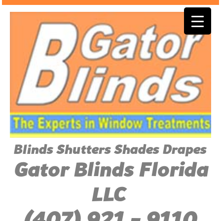
Blinds Shutters Shades Drapes
Gator Blinds Florida
LLC
(407) 921 - 9110