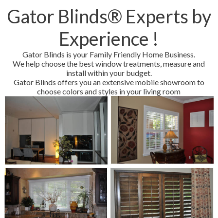
Gator Blinds® Experts by
Experience !
Gator Blinds is your Family Friendly Home Business.
We help choose the best window treatments, measure and
install within your budget.
Gator Blinds offers you an extensive mobile showroom to
choose colors and styles in your living room