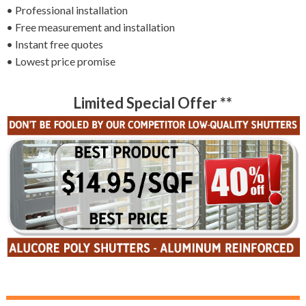
• Professional installation
• Free measurement and installation
• Instant free quotes
• Lowest price promise
Limited Special Offer **