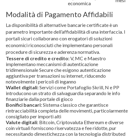
mesi
economica
Modalità di Pagamento Affidabili
La disponibilità di alternative bancarie certificate è un
parametro importante dell’affidabilità di una interfaccia. I
portali sicuri collaborano con erogatori di soluzioni
economici riconosciuti che implementano personali
procedure di sicurezza e aderenza normativa.
Tessere di credito e credito:
V, MC e Maestro
implementano meccanismi di autenticazione
tridimensionale Secure che esigono autenticazione
aggiuntiva per transazioni su internet, riducendo
notevolmente i pericoli di inganno
Wallet digitali:
Servizi come Portafoglio Skrill, N e PP
introducono un strato di salvaguardia separando le info
finanziarie dalla portale di gioco
Bonifici bancari:
Sistema classico che garantisce
rintracciabilità completa delle movimenti, particolarmente
consigliato per importi alti
Valute digitali:
Bitcoin, Criptovaluta Ethereum e diverse
coin virtuali forniscono riservatezza e fee ridotte, pur
necessitando dimestichezza con la tecnologia distributed