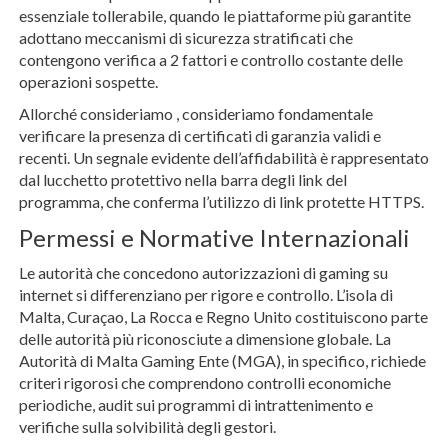
essenziale tollerabile, quando le piattaforme più garantite
adottano meccanismi di sicurezza stratificati che
contengono verifica a 2 fattori e controllo costante delle
operazioni sospette.
Allorché consideriamo , consideriamo fondamentale
verificare la presenza di certificati di garanzia validi e
recenti. Un segnale evidente dell’affidabilità è rappresentato
dal lucchetto protettivo nella barra degli link del
programma, che conferma l’utilizzo di link protette HTTPS.
Permessi e Normative Internazionali
Le autorità che concedono autorizzazioni di gaming su
internet si differenziano per rigore e controllo. L’isola di
Malta, Curaçao, La Rocca e Regno Unito costituiscono parte
delle autorità più riconosciute a dimensione globale. La
Autorità di Malta Gaming Ente (MGA), in specifico, richiede
criteri rigorosi che comprendono controlli economiche
periodiche, audit sui programmi di intrattenimento e
verifiche sulla solvibilità degli gestori.