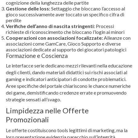
cognizione della lunghezza delle partite
Gestione delle loss:
Settaggio che bloccano l’accesso al
gioco successivamente aver toccato un specifico cifra di
perdite
Verifiche dell’anno di nascita stringenti:
Processi
richieste di riconoscimento che bloccano l’login ai minori
Cooperazioni con associazioni focalizzate:
Alleanze con
associazioni come GamCare, Gioco Supporto e diverse
associazioni dedicate al supporto dei giocatori patologici
Formazione e Coscienza
Le interfacce serie dedicano mezzi rilevanti nella educazione
degli clienti, dando materiali didattici sui rischi associati al
gaming e indicatori anticipatori di condotte problematici.
Aree specifiche del portale chiariscono le chance numeriche
dei game, demistificando credenze errate e promuovendo
strategie sensati all’svago.
Limpidezza nelle Offerte
Promozionali
Le offerte costituiscono tools legittimi di marketing, ma la
loro presentazione evidenzia parecchio sull’integrità