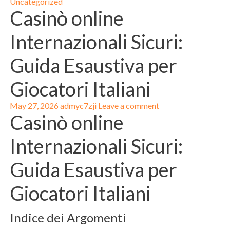
Uncategorized
Casinò online
Internazionali Sicuri:
Guida Esaustiva per
Giocatori Italiani
May 27, 2026
admyc7zji
Leave a comment
Casinò online
Internazionali Sicuri:
Guida Esaustiva per
Giocatori Italiani
Indice dei Argomenti