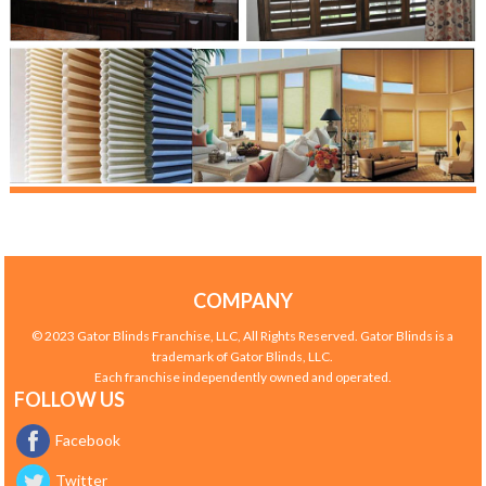
COMPANY
© 2023 Gator Blinds Franchise, LLC, All Rights Reserved. Gator Blinds is a
trademark of Gator Blinds, LLC.
Each franchise independently owned and operated.
FOLLOW US
Facebook
Twitter