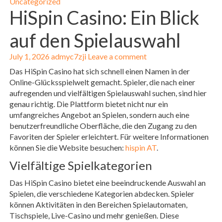
Uncategorized
HiSpin Casino: Ein Blick
auf den Spielauswahl
July 1, 2026
admyc7zji
Leave a comment
Das HiSpin Casino hat sich schnell einen Namen in der
Online-Glücksspielwelt gemacht. Spieler, die nach einer
aufregenden und vielfältigen Spielauswahl suchen, sind hier
genau richtig. Die Plattform bietet nicht nur ein
umfangreiches Angebot an Spielen, sondern auch eine
benutzerfreundliche Oberfläche, die den Zugang zu den
Favoriten der Spieler erleichtert. Für weitere Informationen
können Sie die Website besuchen:
hispin AT
.
Vielfältige Spielkategorien
Das HiSpin Casino bietet eine beeindruckende Auswahl an
Spielen, die verschiedene Kategorien abdecken. Spieler
können Aktivitäten in den Bereichen Spielautomaten,
Tischspiele, Live-Casino und mehr genießen. Diese