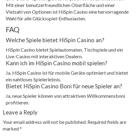
Mit einer benutzerfreundlichen Oberfläche und einer
Vielzahl von Optionen ist HiSpin Casino eine hervorragende
Wahl für alle Glücksspiel-Enthusiasten.
FAQ
Welche Spiele bietet HiSpin Casino an?
HiSpin Casino bietet Spielautomaten, Tischspiele und ein
Live-Casino mit interaktiven Dealern.
Kann ich im HiSpin Casino mobil spielen?
Ja, HiSpin Casino ist für mobile Geräte optimiert und bietet
ein nahtloses Spielerlebnis.
Bietet HiSpin Casino Boni für neue Spieler an?
Ja, neue Spieler können von attraktiven Willkommensboni
profitieren.
Leave a Reply
Your email address will not be published.
Required fields are
marked
*