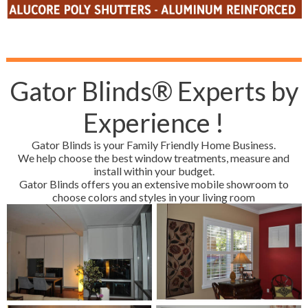
Gator Blinds® Experts by
Experience !
Gator Blinds is your Family Friendly Home Business.
We help choose the best window treatments, measure and
install within your budget.
Gator Blinds offers you an extensive mobile showroom to
choose colors and styles in your living room