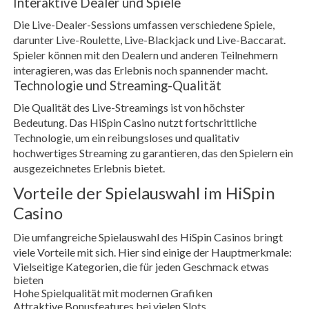
Interaktive Dealer und Spiele
Die Live-Dealer-Sessions umfassen verschiedene Spiele,
darunter Live-Roulette, Live-Blackjack und Live-Baccarat.
Spieler können mit den Dealern und anderen Teilnehmern
interagieren, was das Erlebnis noch spannender macht.
Technologie und Streaming-Qualität
Die Qualität des Live-Streamings ist von höchster
Bedeutung. Das HiSpin Casino nutzt fortschrittliche
Technologie, um ein reibungsloses und qualitativ
hochwertiges Streaming zu garantieren, das den Spielern ein
ausgezeichnetes Erlebnis bietet.
Vorteile der Spielauswahl im HiSpin
Casino
Die umfangreiche Spielauswahl des HiSpin Casinos bringt
viele Vorteile mit sich. Hier sind einige der Hauptmerkmale:
Vielseitige Kategorien, die für jeden Geschmack etwas
bieten
Hohe Spielqualität mit modernen Grafiken
Attraktive Bonusfeatures bei vielen Slots