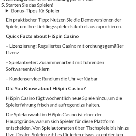
Starten Sie das Spielen!
Bonus-Tipps für Spieler
Ein praktischer Tipp: Nutzen Sie die Demoversionen der
Spiele, um Ihre Lieblingsspiele risikofrei auszuprobieren.
Quick Facts about HiSpin Casino
– Lizenzierung: Reguliertes Casino mit ordnungsgemäßer
Lizenz
– Spielanbieter: Zusammenarbeit mit führenden
Softwareentwicklern
– Kundenservice: Rund um die Uhr verfügbar
Did You Know about HiSpin Casino?
HiSpin Casino fügt wöchentlich neue Spiele hinzu, um die
Spielerfahrung frisch und aufregend zu halten.
Die Spielauswahl im HiSpin Casino ist einer der
Hauptgründe, warum sich Spieler für diese Plattform
entscheiden. Von Spielautomaten über Tischspiele bis hin zu
Live-Dealer-Spielen gibt es für jeden etwas zu entdecken.