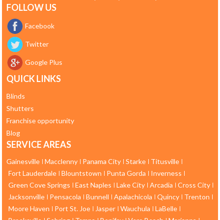
FOLLOW US
Facebook
Twitter
Google Plus
QUICK LINKS
Blinds
Shutters
Franchise opportunity
Blog
SERVICE AREAS
Gainesville
Macclenny
Panama City
Starke
Titusville
Fort Lauderdale
Blountstown
Punta Gorda
Inverness
Green Cove Springs
East Naples
Lake City
Arcadia
Cross City
Jacksonville
Pensacola
Bunnell
Apalachicola
Quincy
Trenton
Moore Haven
Port St. Joe
Jasper
Wauchula
LaBelle