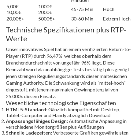
5,00€ –
1000€ –
45-75 Min
Hoch
10,00€
2000€
20,00€+
5000€+
30-60 Min
Extrem Hoch
Technische Spezifikationen plus RTP-
Werte
Unser innovatives Spiel hat an einem verifizierten Return-to-
Player (RTP) durch 96,47%, welches oberhalb dem
Branchendurchschnitt von ungefähr 96% liegt. Diese
Kennzahl ward via unabhängige Tests bestätigt plus genügt
jenen strengen Regulierungsstandards dieser maltesischen
Gaming Authority. Die Schwankung wird als “mittel-hoch”
eingestuft, mit jenem maximalen Gewinnpotenzial von
25.000x diesem Einsatz.
Wesentliche technologische Eigenschaften
HTML5-Standard:
Gänzlich kompatibel mit Desktop,
Tablet-Computer und Handy abzüglich Download
Anpassungsfähiges Design:
Automatische Anpassung in
verschiedene Monitorgrößen plus Auflösungen
Schnelle Ladezeiten:
Verbesserte Grafiken gewährleisten