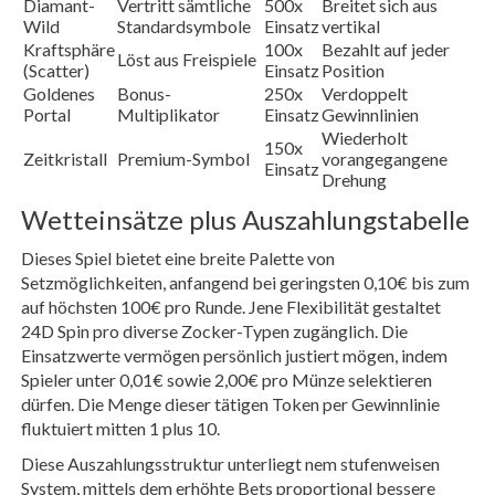
Diamant-
Vertritt sämtliche
500x
Breitet sich aus
Wild
Standardsymbole
Einsatz
vertikal
Kraftsphäre
100x
Bezahlt auf jeder
Löst aus Freispiele
(Scatter)
Einsatz
Position
Goldenes
Bonus-
250x
Verdoppelt
Portal
Multiplikator
Einsatz
Gewinnlinien
Wiederholt
150x
Zeitkristall
Premium-Symbol
vorangegangene
Einsatz
Drehung
Wetteinsätze plus Auszahlungstabelle
Dieses Spiel bietet eine breite Palette von
Setzmöglichkeiten, anfangend bei geringsten 0,10€ bis zum
auf höchsten 100€ pro Runde. Jene Flexibilität gestaltet
24D Spin pro diverse Zocker-Typen zugänglich. Die
Einsatzwerte vermögen persönlich justiert mögen, indem
Spieler unter 0,01€ sowie 2,00€ pro Münze selektieren
dürfen. Die Menge dieser tätigen Token per Gewinnlinie
fluktuiert mitten 1 plus 10.
Diese Auszahlungsstruktur unterliegt nem stufenweisen
System, mittels dem erhöhte Bets proportional bessere