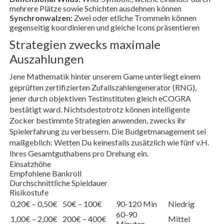
mehrere Plätze sowie Schichten ausdehnen können
Synchronwalzen:
Zwei oder etliche Trommeln können
gegenseitig koordinieren und gleiche Icons präsentieren
Strategien zwecks maximale
Auszahlungen
Jene Mathematik hinter unserem Game unterliegt einem
geprüften zertifizierten Zufallszahlengenerator (RNG),
jener durch objektiven Testinstituten gleich eCOGRA
bestätigt ward. Nichtsdestotrotz können intelligente
Zocker bestimmte Strategien anwenden, zwecks ihr
Spielerfahrung zu verbessern. Die Budgetmanagement sei
maßgeblich: Wetten Du keinesfalls zusätzlich wie fünf v.H.
Ihres Gesamtguthabens pro Drehung ein.
Einsatzhöhe
Empfohlene Bankroll
Durchschnittliche Spieldauer
Risikostufe
0,20€ – 0,50€
50€ – 100€
90-120 Min
Niedrig
60-90
1,00€ – 2,00€
200€ – 400€
Mittel
Minuten