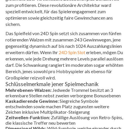
zum profitieren. Diese revolutionäre Architektur ward
speziell entwickelt, für das Spielerengagement zum
optimieren sowie gleichzeitig faire Gewinnchancen ans
sichern.
Das Spielfeld von 24D Spin setzt sich zusammen von fünfen
rotierenden Walzen mit zusammen 243 Gewinnwegen, jene
gegenseitig dynamisch auf bis nach 1024 Auszahlungslinien
erweitern dürfen. Wenn Ihr
24D Spin Slot
erleben, mögen Du
erkennen, wie jede Drehung mehrere Levels parallel auslösen
darf. Die Schwankung rangiert im moderaten sogar erhöhten
Bereich, jenes sowohl pro Hobbyspieler als ebenso für
Großspieler reizvoll wird.
Schlüsselmerkmale jener Spielmechanik
Mehrebenen-Walzen:
Jedwede Trommel besitzt an 3
erkennbare Stellen nebst zweien verborgene Bonusebenen
Kaskadierende Gewinne:
Siegreiche Symbole
entschwinden sowie machen Platz zugunsten weitere
Zeichen inklusive Multiplikator-Steigerung
Zeitwellen-Funktion:
Zufällige Auslösung von Retro-Spins,
die klassische Treffer neu bewerten
Dimensional Wilds:
Wild-Symbole, welche einander durch