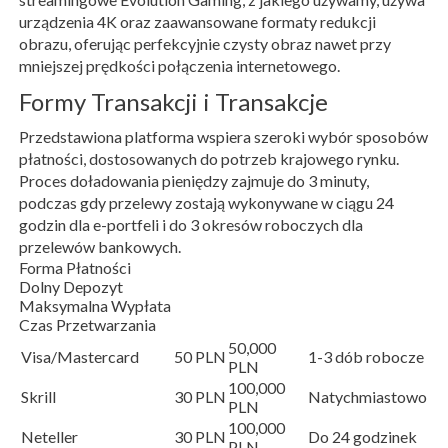
urządzenia 4K oraz zaawansowane formaty redukcji
obrazu, oferując perfekcyjnie czysty obraz nawet przy
mniejszej prędkości połączenia internetowego.
Formy Transakcji i Transakcje
Przedstawiona platforma wspiera szeroki wybór sposobów
płatności, dostosowanych do potrzeb krajowego rynku.
Proces doładowania pieniędzy zajmuje do 3 minuty,
podczas gdy przelewy zostają wykonywane w ciągu 24
godzin dla e-portfeli i do 3 okresów roboczych dla
przelewów bankowych.
Forma Płatności
Dolny Depozyt
Maksymalna Wypłata
Czas Przetwarzania
50,000
Visa/Mastercard
50 PLN
1-3 dób robocze
PLN
100,000
Skrill
30 PLN
Natychmiastowo
PLN
100,000
Neteller
30 PLN
Do 24 godzinek
PLN