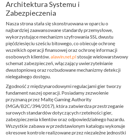
Architektura Systemu i
Zabezpieczenia
Nasza strona stała się skonstruowana w oparciu o
najbardziej zaawansowane standardy przemysłowe,
wykorzystujące mechanizm szyfrowania SSL dwustu
pięćdziesięciu sześciu bitowego, co obiecuje ochronę
wszelkich operacji finansowej oraz ochronę informacji
osobowych klientów.
alawin.net.pl
stosuje wielowarstwowy
schemat zabezpieczeń, włączający uwierzytelnianie
dwustopniową oraz rozbudowane mechanizmy detekcji
nielegalnego dostępu.
Zgodność z międzynarodowymi regulacjami gier tworzy
fundament naszej operacji. Posiadamy zezwolenie
przyznaną przez Maltę Gaming Authority
(MGA/B2C/394/2017), która zatwierdza przestrzeganie
surowych standardów dotyczących rzetelności gier,
zabezpieczenia klientów oraz odpowiedzialnego hazardu.
Wszystkie zabawa w przedstawionym katalogu wykonuje
okresowe kontrole realizowane przez niezależne jednostki