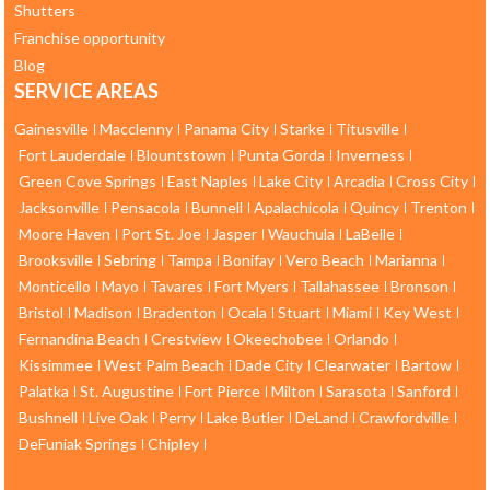
Shutters
Franchise opportunity
Blog
SERVICE AREAS
Gainesville
Macclenny
Panama City
Starke
Titusville
Fort Lauderdale
Blountstown
Punta Gorda
Inverness
Green Cove Springs
East Naples
Lake City
Arcadia
Cross City
Jacksonville
Pensacola
Bunnell
Apalachicola
Quincy
Trenton
Moore Haven
Port St. Joe
Jasper
Wauchula
LaBelle
Brooksville
Sebring
Tampa
Bonifay
Vero Beach
Marianna
Monticello
Mayo
Tavares
Fort Myers
Tallahassee
Bronson
Bristol
Madison
Bradenton
Ocala
Stuart
Miami
Key West
Fernandina Beach
Crestview
Okeechobee
Orlando
Kissimmee
West Palm Beach
Dade City
Clearwater
Bartow
Palatka
St. Augustine
Fort Pierce
Milton
Sarasota
Sanford
Bushnell
Live Oak
Perry
Lake Butler
DeLand
Crawfordville
DeFuniak Springs
Chipley