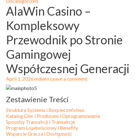
Uncategorized
AlaWin Casino –
Kompleksowy
Przewodnik po Stronie
Gamingowej
Współczesnej Generacji
April 1, 2026
mdwm
Leave a comment
Zestawienie Treści
Struktura Systemu i Bezpieczeństwo
Katalog Gier i Producenci Oprogramowania
Sposoby Transakcji i Transakcje
Program Lojalnościowy i Benefity
Wsparcie Gracza i Dostępność