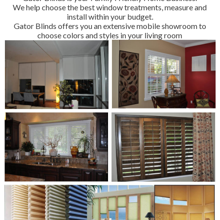
We help choose the best window treatments, measure and
install within your budget.
Gator Blinds offers you an extensive mobile showroom to
choose colors and styles in your living room