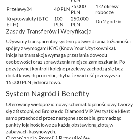
75,000
1-2 okresy
Przelewy24
40 PLN
PLN
robocze
Kryptowaluty (BTC,
100
250,000
Do 2 godzin
ETH)
PLN
PLN
Zasady Transferów i Weryfikacja
Używamy transparentny system potwierdzania tożsamości
spójny z wymogami KYC (Know Your Użytkownika).
Inicjalna transakcja wymaga przesłania dowodu
osobowości oraz sprawdzenia miejsca zamieszkania. Po
pozytywnej kontroli kolejne przelewy zachodzą się bez
dodatkowych procedur, chyba że wartość przewyższa
15,000 PLN jednorazowo.
System Nagród i Benefity
Oferowany wielopoziomowy schemat lojalnościowy tworzy
się z 8 stopni, od Bronze do Diamond VIP. Wszystkie klient
samo przechodzi przez następne szczeble, gromadząc
punkty lojalnościowe za każdą obstawioną złotą w
zabawach kasynowych.
Organizacja Premii i Przywilejów