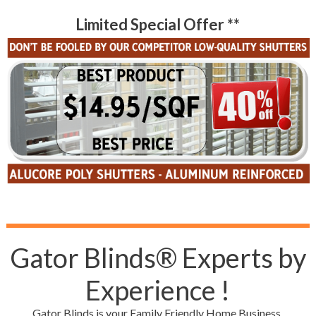
Limited Special Offer **
Gator Blinds® Experts by
Experience !
Gator Blinds is your Family Friendly Home Business.