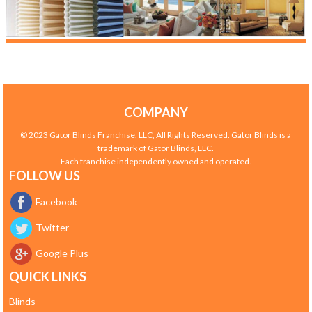
COMPANY
© 2023 Gator Blinds Franchise, LLC, All Rights Reserved. Gator Blinds is a
trademark of Gator Blinds, LLC.
Each franchise independently owned and operated.
FOLLOW US
Facebook
Twitter
Google Plus
QUICK LINKS
Blinds