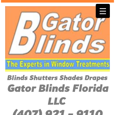
Blinds Shutters Shades Drapes
Gator Blinds Florida
LLC
(407) 921 - 9110