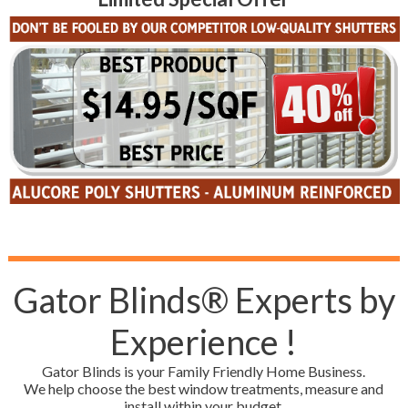
Gator Blinds® Experts by
Experience !
Gator Blinds is your Family Friendly Home Business.
We help choose the best window treatments, measure and
install within your budget.