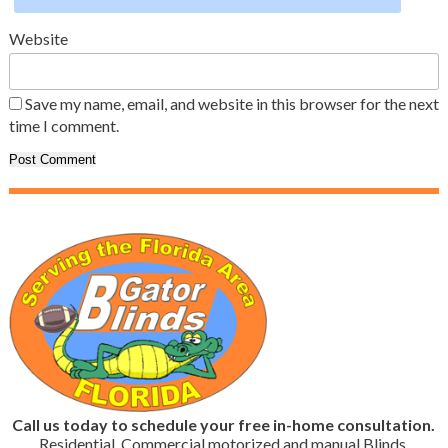
Website
Save my name, email, and website in this browser for the next
time I comment.
Call us today to schedule your free in-home consultation.
Residential, Commercial motorized and manual Blinds,