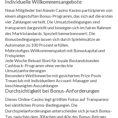
Individuelle Willkommensangebote
Neue Mitglieder bei Alawin Casino Kasino partizipieren von
einem abgestuften Bonus-Programm, das sich auf die ersten
vier Zahlungen verteilt. Die Umsatzbedingungen sind
transparent dargestellt und bewegen sich im fairen Rahmen
des Marktstandards. Speziell bemerkenswert: Die
Bonusbedingungen lassen sich durch Spieleinsätze an
Automaten zu 100 Prozent erfüllen.
Mehrstufiges Willkommenspaket mit Bonuskapital und
Freispielen
Jede Woche Reload-Boni für loyale Bestandskunden
Cashback-Programm ohne verdeckte
Umsatzanforderungen
Besondere Wettbewerbe mit gesicherten Prize Pools
Treueclub mit individuellem Account-Manager und
beschleunigten Auszahlungen
Durchsichtigkeit bei Bonus-Anforderungen
Dieses Online-Casino legt größten Fokus auf Transparenz
bei sämtlichen Promo-Bedingungen. Die
Durchspielanforderungen unterscheiden sich je nach Bonus-
Typ zwischen dem 30fachen und 40x des Bonus-Betrags.