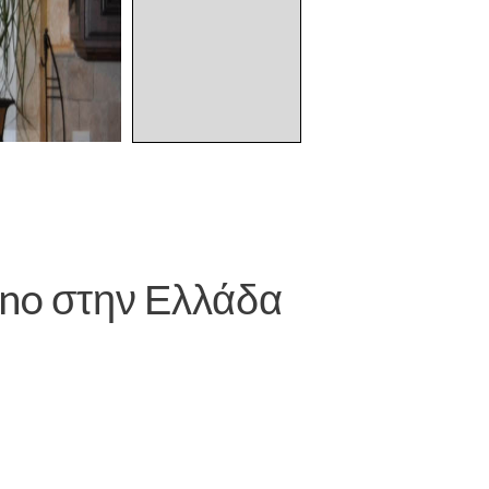
ino στην Ελλάδα