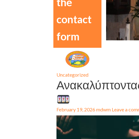
the
contact
form
Uncategorized
Ανακαλύπτοντας
February 19, 2026
mdwm
Leave a com