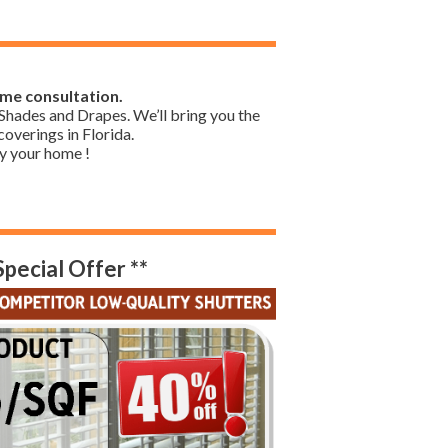
ome consultation.
Shades and Drapes. We’ll bring you the
overings in Florida.
y your home !
Special Offer **