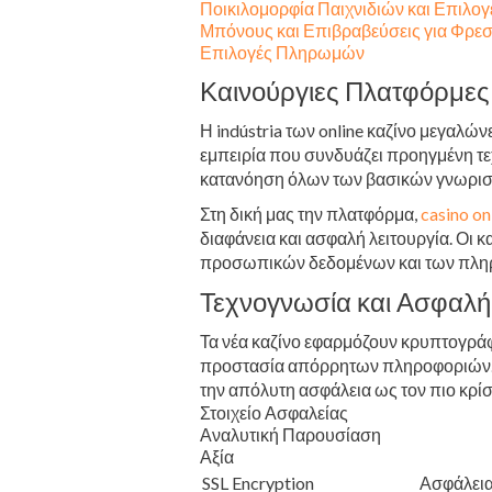
Ποικιλομορφία Παιχνιδιών και Επιλογ
Μπόνους και Επιβραβεύσεις για Φρε
Επιλογές Πληρωμών
Καινούργιες Πλατφόρμες
Η indústria των online καζίνο μεγαλώ
εμπειρία που συνδυάζει προηγμένη τεχ
κατανόηση όλων των βασικών γνωρισ
Στη δική μας την πλατφόρμα,
casino on
διαφάνεια και ασφαλή λειτουργία. Οι
προσωπικών δεδομένων και των πλη
Τεχνογνωσία και Ασφαλή
Τα νέα καζίνο εφαρμόζουν κρυπτογρ
προστασία απόρρητων πληροφοριών. Σ
την απόλυτη ασφάλεια ως τον πιο κρίσ
Στοιχείο Ασφαλείας
Αναλυτική Παρουσίαση
Αξία
SSL Encryption
Ασφάλεια