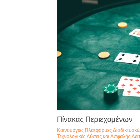
Πίνακας Περιεχομένων
Καινούργιες Πλατφόρμες Διαδικτυακώ
Τεχνολογικές Λύσεις και Ασφαλής Λει