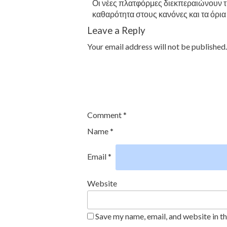
Οι νέες πλατφόρμες διεκπεραιώνουν τ
καθαρότητα στους κανόνες και τα όρια
Leave a Reply
Your email address will not be published.
Comment
*
Name
*
Email
*
Website
Save my name, email, and website in t