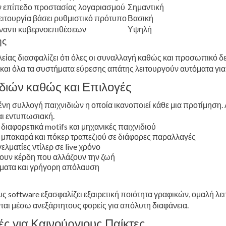
 επίπεδο προστασίας λογαριασμού
Σημαντική
ειτουργία βάσει ρυθμιστικό πρότυπο
Βασική
ναντι κυβερνοεπιθέσεων
Υψηλή
ης
ας διασφαλίζει ότι όλες οι συναλλαγή καθώς και προσωπικό 
και όλα τα συστήματα εύρεσης απάτης λειτουργούν αυτόματα γ
διών καθώς και Επιλογές
αμένη συλλογή παιχνιδιών η οποία ικανοποιεί κάθε μια προτίμησ
ναι εντυπωσιακή.
 διαφορετικά motifs και μηχανικές παιχνιδιού
 μπακαρά και πόκερ τραπεζιού σε διάφορες παραλλαγές
ελματίες ντίλερ σε live χρόνο
ουν κέρδη που αλλάζουν την ζωή
ματα και γρήγορη απόλαυση
software εξασφαλίζει εξαιρετική ποιότητα γραφικών, ομαλή λειτο
ται μέσω ανεξάρτητους φορείς για απόλυτη διαφάνεια.
ς για Καινούργιους Παίκτες