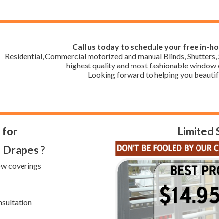
Call us today to schedule your free in-h
Residential, Commercial motorized and manual Blinds, Shutters, 
highest quality and most fashionable window c
Looking forward to helping you beautif
 for
Limited 
d Drapes ?
ow coverings
nsultation