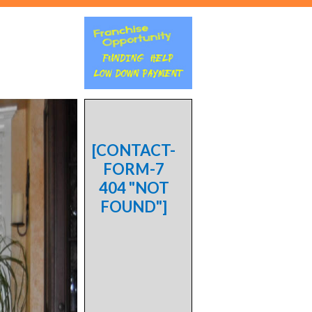
[CONTACT-
FORM-7
404 "NOT
FOUND"]