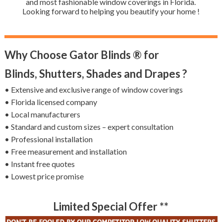
and most fashionable window coverings in Florida.
Looking forward to helping you beautify your home !
Why Choose Gator Blinds ® for
Blinds, Shutters, Shades and Drapes ?
• Extensive and exclusive range of window coverings
• Florida licensed company
• Local manufacturers
• Standard and custom sizes – expert consultation
• Professional installation
• Free measurement and installation
• Instant free quotes
• Lowest price promise
Limited Special Offer **