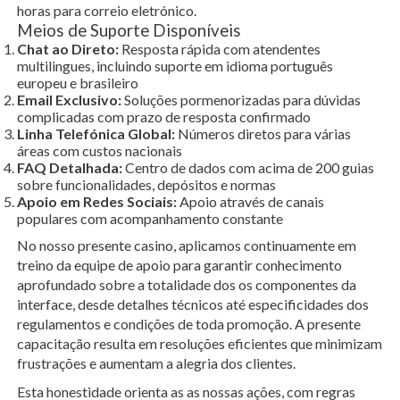
horas para correio eletrónico.
Meios de Suporte Disponíveis
Chat ao Direto:
Resposta rápida com atendentes
multilingues, incluindo suporte em idioma português
europeu e brasileiro
Email Exclusivo:
Soluções pormenorizadas para dúvidas
complicadas com prazo de resposta confirmado
Linha Telefónica Global:
Números diretos para várias
áreas com custos nacionais
FAQ Detalhada:
Centro de dados com acima de 200 guias
sobre funcionalidades, depósitos e normas
Apoio em Redes Sociais:
Apoio através de canais
populares com acompanhamento constante
No nosso presente casino, aplicamos continuamente em
treino da equipe de apoio para garantir conhecimento
aprofundado sobre a totalidade dos os componentes da
interface, desde detalhes técnicos até especificidades dos
regulamentos e condições de toda promoção. A presente
capacitação resulta em resoluções eficientes que minimizam
frustrações e aumentam a alegria dos clientes.
Esta honestidade orienta as as nossas ações, com regras