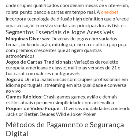
onde crupiês qualificados coordenam mesas de vinte-e-um,
roleta, punto banco e cartas em tempo real. A
onexbet
incorpora tecnologia de difusão high definition que oferece
uma sensação imersiva similar aos principais locais físicos.
Segmentos Essenciais de Jogos Acessíveis
Máquinas Diversas:
Dezenas de jogos com variados
temas, incluindo ação, mitologia, cinema e cultura pop pop,
com prémios crescentes que atingem quantias
astronômicos
Jogos de Cartas Tradicionais:
Variações de roulette
europeia, americana e classic, múltiplas versões de 21 e
baccarat com valores configuráveis
Jogo ao Direto:
Salas únicas com crupiês profissionais em
idioma português, streaming em alta qualidade e conversa
ao vivo
Games Rápidos:
Crash games games, avião e demais
estilos atuais que unem simplicidade com adrenalina
Póquer de Vídeo Póquer:
Diversas modalidades contendo
Jacks or Better, Deuces Wild e Joker Poker
Métodos de Pagamento e Segurança
Digital