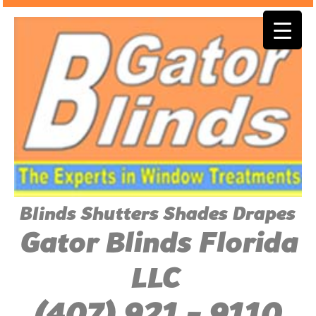
Blinds Shutters Shades Drapes
Gator Blinds Florida
LLC
(407) 921 - 9110