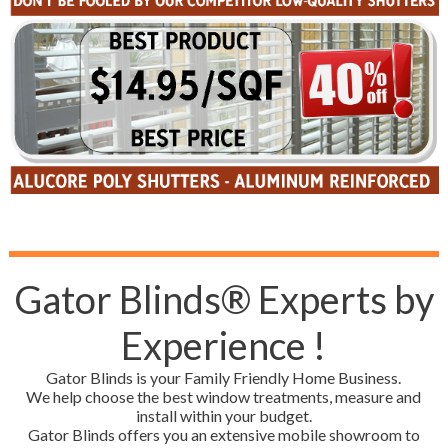
Gator Blinds® Experts by
Experience !
Gator Blinds is your Family Friendly Home Business.
We help choose the best window treatments, measure and
install within your budget.
Gator Blinds offers you an extensive mobile showroom to