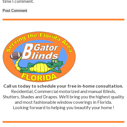
time I comment.
Call us today to schedule your free in-home consultation.
Residential, Commercial motorized and manual Blinds,
Shutters, Shades and Drapes. We’ll bring you the highest quality
and most fashionable window coverings in Florida.
Looking forward to helping you beautify your home !