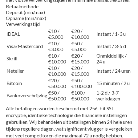
Betaalmethode
Deposit (min/max)
Opname (min/max)
Verwerkingstijd
€10 /
€20 /
iDEAL
Instant / 1-3 u
€5.000
€10.000
€10 /
€50 /
Visa/Mastercard
Instant / 3-5 d
€3.000
€5.000
€10 /
€20 /
Onmiddellijk /
Skrill
€10.000
€15.000
24 u
€10 /
€20 /
Neteller
Instant / 24 uren
€10.000
€15.000
€20 /
€50 /
Bitcoin
15 minuten / 2 u
€50.000
€100.000
€50 /
€100 /
1-2 d / 3-7
Bankoverschrijving
€50.000
€50.000
werkdagen
Alle betalingen worden beschermd met 256-bit SSL-
encryptie, identieke technologie die financiële instellingen
gebruiken. Wij behandelen uitbetalingen binnen 24 hele uren
tijdens reguliere dagen, wat significant vlugger is vergeleken
met veel competitoren die maximaal 72 u nodig hebben.