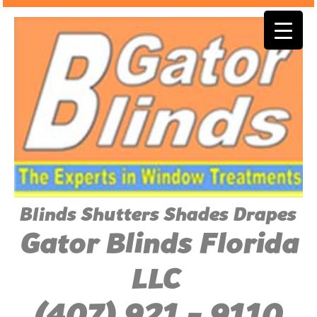
Blinds Shutters Shades Drapes
Gator Blinds Florida
LLC
(407) 921 - 9110