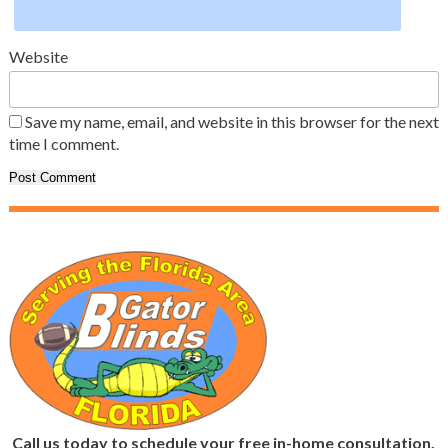
Website
Save my name, email, and website in this browser for the next
time I comment.
Call us today to schedule your free in-home consultation.