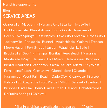
Franchise opportunity
Blog
SERVICE AREAS
Gainesville
Macclenny
Panama City
Starke
Titusville
Fort Lauderdale
Blountstown
Punta Gorda
Inverness
Green Cove Springs
East Naples
Lake City
Arcadia
Cross City
Jacksonville
Pensacola
Bunnell
Apalachicola
Quincy
Trenton
Moore Haven
Port St. Joe
Jasper
Wauchula
LaBelle
Brooksville
Sebring
Tampa
Bonifay
Vero Beach
Marianna
Monticello
Mayo
Tavares
Fort Myers
Tallahassee
Bronson
Bristol
Madison
Bradenton
Ocala
Stuart
Miami
Key West
Fernandina Beach
Crestview
Okeechobee
Orlando
Kissimmee
West Palm Beach
Dade City
Clearwater
Bartow
Palatka
St. Augustine
Fort Pierce
Milton
Sarasota
Sanford
Bushnell
Live Oak
Perry
Lake Butler
DeLand
Crawfordville
DeFuniak Springs
Chipley
* if a Franchise is available in the area ** only