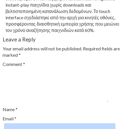
instant-play παιχνίδια χωρίς downloads και
βελτιστοποιημένη κατανάλωση δεδομένων. Το touch
interface σχεδιάστηκε από την αρχή για κινητές οθόνες,
προσφέροντας διαισθητική εμπειρία χρήσης που μειώνει
τον χρόνο αναζήτησης παιχνιδιών κατά 60%.
Leave a Reply
Your email address will not be published.
Required fields are
marked
*
Comment
*
Name
*
Email
*