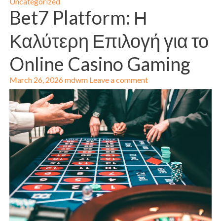
Uncategorized
Bet7 Platform: Η
Καλύτερη Επιλογή για το
Online Casino Gaming
March 26, 2026
mdwm
Leave a comment