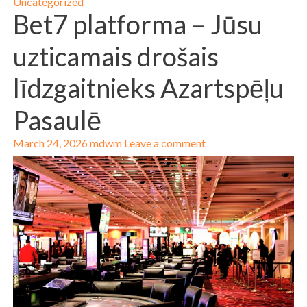
Uncategorized
Bet7 platforma – Jūsu
uzticamais drošais
līdzgaitnieks Azartspēļu
Pasaulē
March 24, 2026
mdwm
Leave a comment