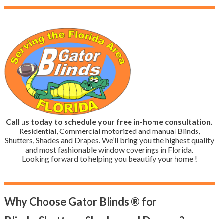
Call us today to schedule your free in-home consultation.
Residential, Commercial motorized and manual Blinds,
Shutters, Shades and Drapes. We’ll bring you the highest quality
and most fashionable window coverings in Florida.
Looking forward to helping you beautify your home !
Why Choose Gator Blinds ® for