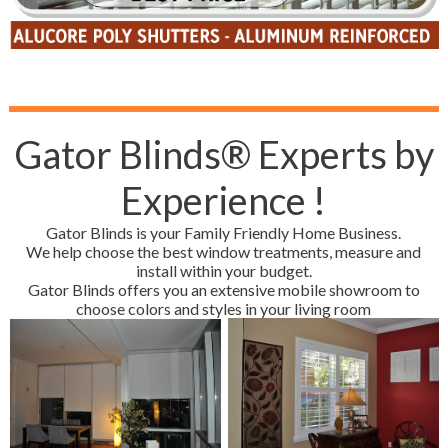
Gator Blinds® Experts by
Experience !
Gator Blinds is your Family Friendly Home Business.
We help choose the best window treatments, measure and
install within your budget.
Gator Blinds offers you an extensive mobile showroom to
choose colors and styles in your living room