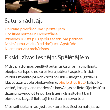
Saturs rādītājs
Unikālas priekšrocības Spēlētājiem
Drošuma norma un Licencēšana
Izklaides Klāsts plus spēļu sadarbības partneri
Maksājumu veidi kā arī darījumu Apstrāde
Klientu servisa mehānisms
Ekskluzīvas Iespējas Spēlētājiem
Mūsu platformas piedāvā autentisku un arī labi plānotu
pieeju azartspēļu nozarei, kurā jebkurš aspekts ir ticis
veidots izmantojot konkrētu nolūku – sniegt augstākās
klases azartspēļu piedzīvojumu.
pieslēgties Bet7
kalpo kā
vietnē, kas apvieno modernās inovācijas ar lietotājorientētu
dizainu, izveidojot telpu, kurā tieši kā iesācēji, tā arī
pieredzes bagāti lietotāji ir ērti un arī novērtēti.
Mēs šeit tiekam radījuši struktūru, kas tieši pamatojas uz