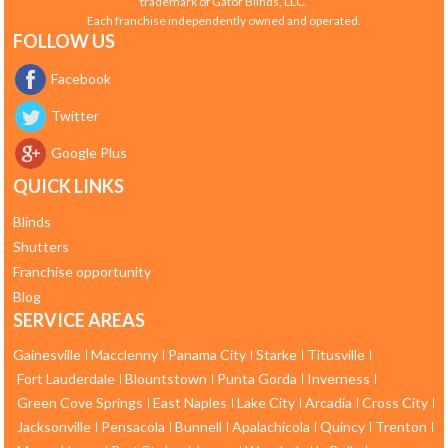
trademark of Gator Blinds, LLC.
Each franchise independently owned and operated.
FOLLOW US
Facebook
Twitter
Google Plus
QUICK LINKS
Blinds
Shutters
Franchise opportunity
Blog
SERVICE AREAS
Gainesville
Macclenny
Panama City
Starke
Titusville
Fort Lauderdale
Blountstown
Punta Gorda
Inverness
Green Cove Springs
East Naples
Lake City
Arcadia
Cross City
Jacksonville
Pensacola
Bunnell
Apalachicola
Quincy
Trenton