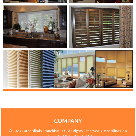
COMPANY
© 2023 Gator Blinds Franchise, LLC, All Rights Reserved. Gator Blinds is a