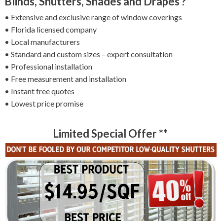
Blinds, Shutters, Shades and Drapes ?
• Extensive and exclusive range of window coverings
• Florida licensed company
• Local manufacturers
• Standard and custom sizes – expert consultation
• Professional installation
• Free measurement and installation
• Instant free quotes
• Lowest price promise
Limited Special Offer **