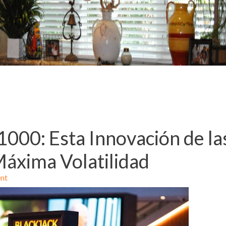
1000: Esta Innovación de la
áxima Volatilidad
nt