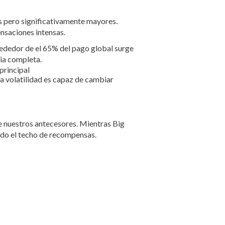
s pero significativamente mayores.
nsaciones intensas.
rededor de el 65% del pago global surge
cia completa.
principal
a volatilidad es capaz de cambiar
e nuestros antecesores. Mientras Big
ndo el techo de recompensas.