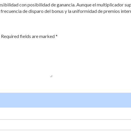
cesibilidad con posibilidad de ganancia. Aunque el multiplicador 
 frecuencia de disparo del bonus y la uniformidad de premios inter
Required fields are marked
*