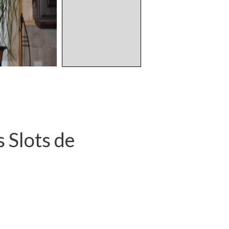
s Slots de