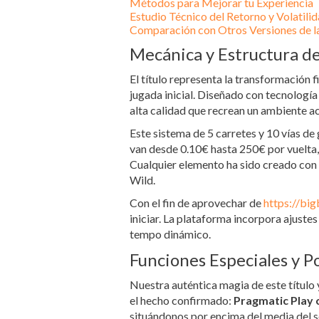
Métodos para Mejorar tu Experiencia
Estudio Técnico del Retorno y Volatili
Comparación con Otros Versiones de la
Mecánica y Estructura d
El título representa la transformación 
jugada inicial. Diseñado con tecnologí
alta calidad que recrean un ambiente ac
Este sistema de 5 carretes y 10 vías d
van desde 0.10€ hasta 250€ por vuelta
Cualquier elemento ha sido creado con a
Wild.
Con el fin de aprovechar de
https://bi
iniciar. La plataforma incorpora ajustes
tempo dinámico.
Funciones Especiales y P
Nuestra auténtica magia de este título 
el hecho confirmado:
Pragmatic Play 
situándonos por encima del media del 