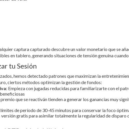
cualquier captura capturado descubre un valor monetario que se añad
nibles en tablero, generando situaciones de tensión genuina cuand
ar tu Sesión
izados, hemos detectado patrones que maximizan la entretenimiento
uro, ciertos métodos optimizan la gestión de fondos:
iva:
Empieza con jugadas reducidas para familiarizarte con el pat
beneficiosas
premio que se reactiván tienden a generar los ganancias muy signi
límites de período de 30-45 minutos para conservar la foco óptima 
 versión gratis para asimilar totalmente la regularidad de disparo 