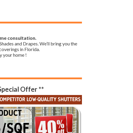
ome consultation.
Shades and Drapes. We’ll bring you the
overings in Florida.
y your home !
Special Offer **