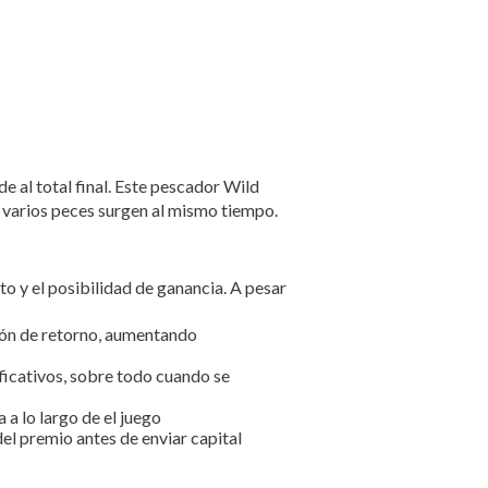
e al total final. Este pescador Wild
o varios peces surgen al mismo tiempo.
 y el posibilidad de ganancia. A pesar
rón de retorno, aumentando
ficativos, sobre todo cuando se
a lo largo de el juego
del premio antes de enviar capital