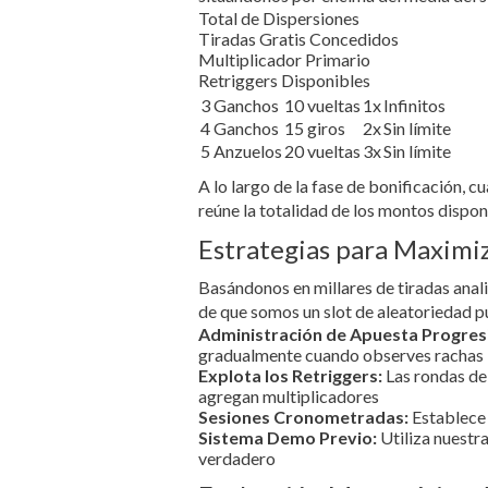
Total de Dispersiones
Tiradas Gratis Concedidos
Multiplicador Primario
Retriggers Disponibles
3 Ganchos
10 vueltas
1x
Infinitos
4 Ganchos
15 giros
2x
Sin límite
5 Anzuelos
20 vueltas
3x
Sin límite
A lo largo de la fase de bonificación, 
reúne la totalidad de los montos dispo
Estrategias para Maximiz
Basándonos en millares de tiradas anal
de que somos un slot de aleatoriedad p
Administración de Apuesta Progres
gradualmente cuando observes rachas 
Explota los Retriggers:
Las rondas de 
agregan multiplicadores
Sesiones Cronometradas:
Establece 
Sistema Demo Previo:
Utiliza nuestra
verdadero