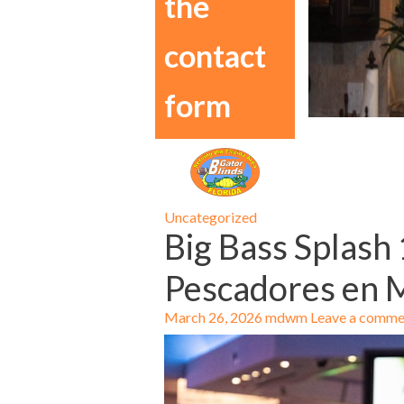
the
contact
form
Uncategorized
Big Bass Splash 
Pescadores en M
March 26, 2026
mdwm
Leave a comme