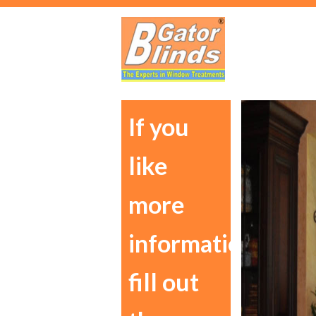
If you
like
more
information
fill out