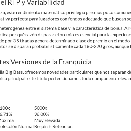
l RTP y Variabilidad
nza, este rendimiento matemático privilegia premios poco comune
ernativa perfecta para jugadores con fondos adecuado que buscan se
eterogénea entre el sistema base y la característica de bonus. Al
plica por qué razón disparar el premio es esencial para la experien
de por 3.5 tiradas genera determinado clase de premio en el modo 
tos se disparan probabilísticamente cada 180-220 giros, aunque l
es Versiones de la Franquicia
lia Big Bass, ofrecemos novedades particulares que nos separan d
mica principal, este título perfeccionamos todo componente eleva
100x
5000x
6.71%
96.00%
áxima
Muy Elevada
olección Normal
Respin + Retención