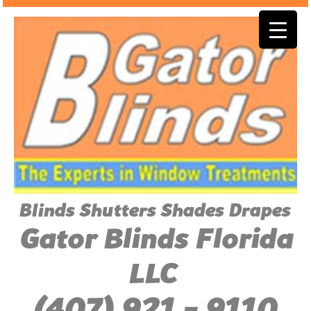
Blinds Shutters Shades Drapes
Gator Blinds Florida
LLC
(407) 921 - 9110