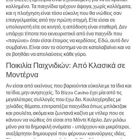
κολλημένο. Τα παιχνίδια τρέχουν άψογα, χωρίς κολλήματα,
και η πλοήγηση είναι τόσο εύκολη που θα νιώθεις σαν
επαγγελματίας από την πρώτη στιγμή. Είτε είσαι σε
υπολογιστή είτε σε κινητό, η απόδοση είναι σταθερή. Δεν
υπάρχει τίποτα πιο εκνευριστικό από ένα παιχνίδι που
«παγώνει» όταν είσαι έτοιμος να κερδίσεις. Εδώ, αυτό δεν
συμβαίνει. Είναι σαν το σύστημα να σε καταλαβαίνει και να
σε βοηθάει να απολαύσεις κάθε γύρο.
Ποικιλία Παιχνιδιών: Από Κλασικά σε
Μοντέρνα
Αν είσαι από εκείνους που βαριούνται εύκολα με τα ίδια και
τα ίδια, μην ανησυχείς. Το Bizzo Casino έχει μία από τις
μεγαλύτερες συλλογές που έχω δει. Κουλοχέρηδες με
χιλιάδες θέματα, επιτραπέζια παιχνίδια όπως μπλάκτζακ
και ρουλέτα, ακόμα και ζωντανά καζίνο με ντίλερ που σε
κάνουν να νιώθεις ότι είσαι στο Μόντε Κάρλο. Δεν μιλάω
μόνο για τα δημοφιλή ονόματα – υπάρχουν και μικρότεροι,
ανεξάρτητοι δημιουργοί που φέρνουν καινούργιες ιδέες.