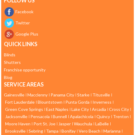
FOLLOW US
Facebook
Twitter
Google Plus
QUICK LINKS
Blinds
Shutters
Franchise opportunity
Blog
SERVICE AREAS
Gainesville
Macclenny
Panama City
Starke
Titusville
Fort Lauderdale
Blountstown
Punta Gorda
Inverness
Green Cove Springs
East Naples
Lake City
Arcadia
Cross City
Jacksonville
Pensacola
Bunnell
Apalachicola
Quincy
Trenton
Moore Haven
Port St. Joe
Jasper
Wauchula
LaBelle
Brooksville
Sebring
Tampa
Bonifay
Vero Beach
Marianna