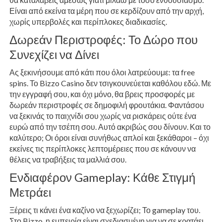
Είναι από εκείνα τα μέρη που σε κερδίζουν από την αρχή,
χωρίς υπερβολές και περίπλοκες διαδικασίες.
Δωρεάν Περιστροφές: Το Δώρο που
Συνεχίζει να Δίνει
Ας ξεκινήσουμε από κάτι που όλοι λατρεύουμε: τα free
spins. Το Bizzo Casino δεν τσιγκουνεύεται καθόλου εδώ. Με
την εγγραφή σου, και όχι μόνο, θα βρεις προσφορές με
δωρεάν περιστροφές σε δημοφιλή φρουτάκια. Φαντάσου
να ξεκινάς το παιχνίδι σου χωρίς να ρισκάρεις ούτε ένα
ευρώ από την τσέπη σου. Αυτό ακριβώς σου δίνουν. Και το
καλύτερο; Οι όροι είναι συνήθως απλοί και ξεκάθαροι – όχι
εκείνες τις περίπλοκες λεπτομέρειες που σε κάνουν να
θέλεις να τραβήξεις τα μαλλιά σου.
Ενδιαφέρον Gameplay: Κάθε Στιγμή
Μετράει
Ξέρεις τι κάνει ένα καζίνο να ξεχωρίζει; Το gameplay του.
Στο Bizzo, η εμπειρία είναι σχεδιασμένη για να σε κρατάει