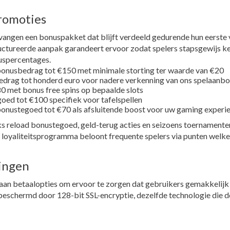
romoties
angen een bonuspakket dat blijft verdeeld gedurende hun eerste vi
ctureerde aanpak garandeert ervoor zodat spelers stapsgewijs k
uspercentages.
nusbedrag tot €150 met minimale storting ter waarde van €20
rag tot honderd euro voor nadere verkenning van ons spelaanb
 met bonus free spins op bepaalde slots
ed tot €100 specifiek voor tafelspellen
nustegoed tot €70 als afsluitende boost voor uw gaming experi
s reload bonustegoed, geld-terug acties en seizoens toernament
t loyaliteitsprogramma beloont frequente spelers via punten welke
lingen
aan betaalopties om ervoor te zorgen dat gebruikers gemakkelijk 
beschermd door 128-bit SSL-encryptie, dezelfde technologie die do