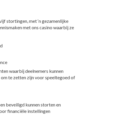
jf stortingen, met ‘n gezamenlijke
ennismaken met ons casino waarbij ze
od
ence
enten waarbij deelnemers kunnen
 om te zetten zijn voor speeltegoed of
en beveiligd kunnen storten en
or financiële instellingen