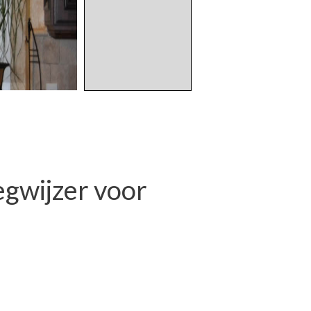
egwijzer voor