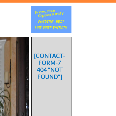
[CONTACT-
FORM-7
404 "NOT
FOUND"]