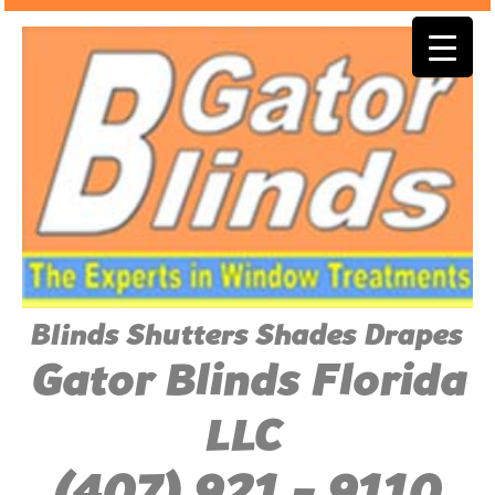
Blinds Shutters Shades Drapes
Gator Blinds Florida
LLC
(407) 921 - 9110