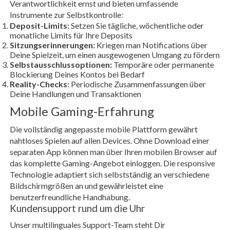
Verantwortlichkeit ernst und bieten umfassende
Instrumente zur Selbstkontrolle:
Deposit-Limits:
Setzen Sie tägliche, wöchentliche oder
monatliche Limits für Ihre Deposits
Sitzungserinnerungen:
Kriegen man Notifications über
Deine Spielzeit, um einen ausgewogenen Umgang zu fördern
Selbstausschlussoptionen:
Temporäre oder permanente
Blockierung Deines Kontos bei Bedarf
Reality-Checks:
Periodische Zusammenfassungen über
Deine Handlungen und Transaktionen
Mobile Gaming-Erfahrung
Die vollständig angepasste mobile Plattform gewährt
nahtloses Spielen auf allen Devices. Ohne Download einer
separaten App können man über Ihren mobilen Browser auf
das komplette Gaming-Angebot einloggen. Die responsive
Technologie adaptiert sich selbstständig an verschiedene
Bildschirmgrößen an und gewährleistet eine
benutzerfreundliche Handhabung.
Kundensupport rund um die Uhr
Unser multilinguales Support-Team steht Dir