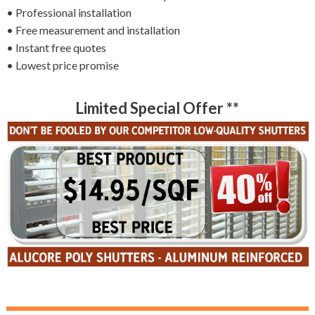
• Professional installation
• Free measurement and installation
• Instant free quotes
• Lowest price promise
Limited Special Offer **