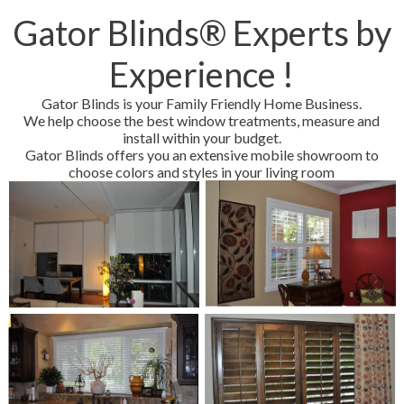
Gator Blinds® Experts by
Experience !
Gator Blinds is your Family Friendly Home Business.
We help choose the best window treatments, measure and
install within your budget.
Gator Blinds offers you an extensive mobile showroom to
choose colors and styles in your living room