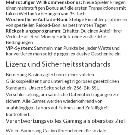
Mehrstufiger Willkommensbonus:
Neue Spieler kriegen
einen mehrstufigen Bonus auf die ersten Transaktionen mit
fairen Wettanforderungen von 35-fach
Wöchentliche Auflade-Boni:
Stetige Einzahler profitieren
von speziellen Reload-Boni an bestimmten Tagen
Rückzahlungsprogramm:
Erhalten Du einen Anteil Ihrer
Verluste als Real Money zurück, ohne zusätzliche
Bedingungen
VIP-System:
Sammeln man Punkte bei jeder Wette und
konvertieren man solche gegen exklusive Geschenke ein
Lizenz und Sicherheitsstandards
Bumerang Kasino agiert unter einer validen
Glücksspiellizenz und unterliegt rigorosen gesetzlichen
Standards. Unsere Seite setzt ein 256-Bit-SSL-
Verschlüsselung, um sämtliche Datenübertragungen zu
sichern. Alle Games werden wiederkehrend von
unabhängigen Labors auf Fairness und Zufälligkeit
kontrolliert.
Verantwortungsvolles Gaming als oberstes Ziel
Wir im Bumerang Casino übernehmen die soziale