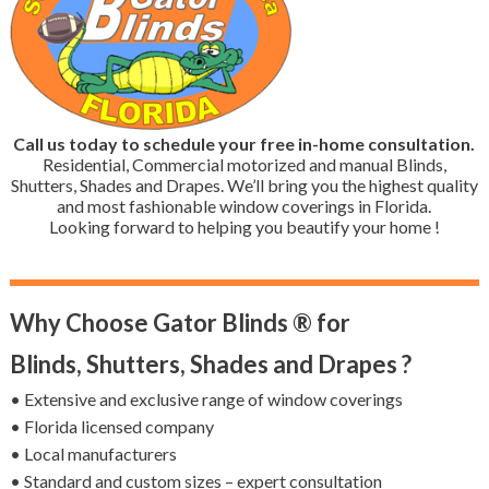
Call us today to schedule your free in-home consultation.
Residential, Commercial motorized and manual Blinds,
Shutters, Shades and Drapes. We’ll bring you the highest quality
and most fashionable window coverings in Florida.
Looking forward to helping you beautify your home !
Why Choose Gator Blinds ® for
Blinds, Shutters, Shades and Drapes ?
• Extensive and exclusive range of window coverings
• Florida licensed company
• Local manufacturers
• Standard and custom sizes – expert consultation