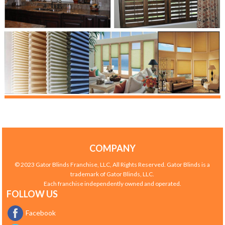
COMPANY
© 2023 Gator Blinds Franchise, LLC, All Rights Reserved. Gator Blinds is a
trademark of Gator Blinds, LLC.
Each franchise independently owned and operated.
FOLLOW US
Facebook