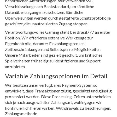
behördlichen Anforderungen. Wir verwenden SSL-
Verschlüsselung nach Bankstandard, um sämtliche
Datenübertragungen zu schützen. Sämtliche
Überweisungen werden durch gestaffelte Schutzprotokolle
geschützt, die unautorisierten Zugang stoppen.
Verantwortungsvolles Gaming steht bei Brasil777 an erster
Position. Wir offerieren extensive Werkzeuge zur
Eigenkontrolle, darunter Einzahlungsgrenzen,
Zeitbeschränkungen und Selbstsperre-Möglichkeiten.
Unsere Mitarbeiter sind gezielt geschult, um kritisches
Spielverhalten frühzeitig zu identifizieren und Support
anzubieten.
Variable Zahlungsoptionen im Detail
Wir besitzen unser verfügbares Payment-System so
entwickelt, dass Transaktionen zügig, geschützt und günstig
prozessiert werden. Diese Processing-Zeiten unterscheiden
sich je nach ausgewählter Zahlungsart, wohingegen wir
kontinuierlich hieran wirken, Withdrawals zu beschleunigen.
Zahlungsmethode