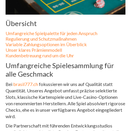
Übersicht
Umfangreiche Spielpalette für jeden Anspruch
Regulierung und Schutzmaßnahmen
Variable Zahlungsoptionen im Überblick
Unser klares Prämienmodell
Kundenbetreuung rund um die Uhr
Umfangreiche Spielesammlung für
alle Geschmack
Bei
brasil777.ch
fokussieren wir uns auf Qualität statt
Quantität. Unseres Angebot umfasst präzise selektierte
Slots, klassische Kartenspiele und Live-Casino-Optionen
von renommierten Herstellern. Alle Spiel absolviert rigorose
Checks, ehe es in unser verfügbares Angebot eingegliedert
wird.
Die Partnerschaft mit führenden Entwicklungsstudios