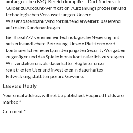
umfangreichen FAQ-Bereich kompiliert. Dort finden sich
Guides zu Account-Verifikation, Auszahlungsprozessen und
technologischen Voraussetzungen. Unsere
Wissensdatenbank wird fortlaufend erweitert, basierend
auf realen Kundenanfragen.
Bei Brasil777 vereinen wir technologische Neuerung mit
nutzerfreundlichem Betreuung. Unsere Plattform wird
kontinuierlich erneuert, um den jüngsten Security-Vorgaben
zu genügen und das Spielerlebnis kontinuierlich zu steigern.
Wir verstehen uns als dauerhafter Begleiter unser
registrierten User und investieren in dauerhaftes
Entwicklung statt temporäre Gewinne.
Leave a Reply
Your email address will not be published.
Required fields are
marked
*
Comment
*