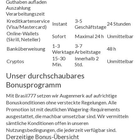
Guthaben aufladen
Auszahlung
Verarbeitungszeit
Kreditkartenservice
3-5
Instant
24 Stunden
(Visa/Mastercard)
Geschäftstage
Online-Wallets
Sofort
Maximal 24 h
Unmittelbar
(Skrill, Neteller)
1-3
3-7
Banküberweisung
48 h
Werktage
Arbeitstage
15-30
Innerhalb 2
Cryptos
Unmittelbar
Min.
Std.
Unser durchschaubares
Bonusprogramm
Mit Brasil777 setzen wir Augenmerk auf aufrichtige
Bonuskonditionen ohne versteckte Regelungen. Alle
Promotion ist mit deutlichen Wagering-Requirements
ausgestattet, die machbar umsetzbar sind. Wir vermitteln
sämtliche Konditionen offen in unseren
Nutzungsbedingungen, die jederzeit verfügbar sind.
Derzeitige Bonus-Übersicht