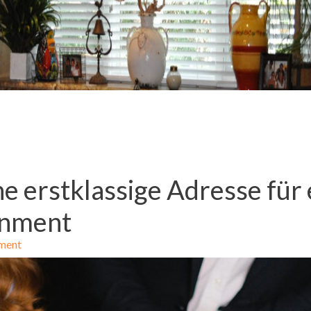
ne erstklassige Adresse für
inment
ment