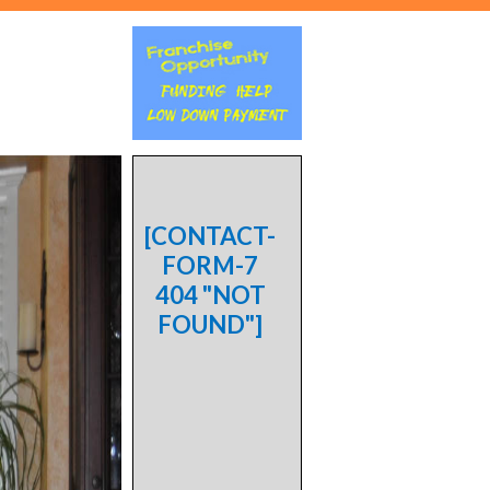
[CONTACT-
FORM-7
404 "NOT
FOUND"]