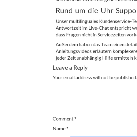
Rund-um-die-Uhr-Suppo
Unser multilinguales Kundenservice-Te
Antwortzeit im Live-Chat entspricht we
dass Fragen nicht in Servicezeiten vor
Außerdem haben das Team einen detaill
Anleitungsvideos erläutern komplexere
jeder Zeit unabhängig Hilfe ermitteln k
Leave a Reply
Your email address will not be published.
Comment
*
Name
*