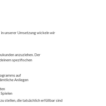
– in unserer Umsetzung wickeln wir
Neukunden anzuziehen. Der
 deinem spezifischen
programms auf
sämtliche Anliegen
ten
 Spielen
stellen, die tatsächlich erfüllbar sind