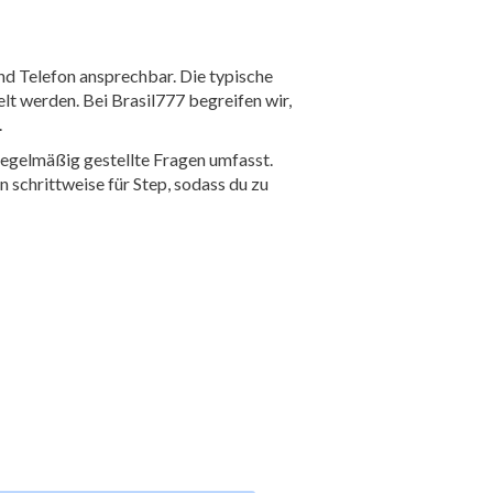
nd Telefon ansprechbar. Die typische
lt werden. Bei Brasil777 begreifen wir,
.
regelmäßig gestellte Fragen umfasst.
schrittweise für Step, sodass du zu