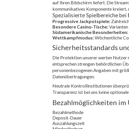
auf Ihren Bildschirm liefert. Die Stre
kommunikatives Komponente kreiert, das
Spezialisierte Spielbereiche bei
Progressive Jackpotspiele:
Zahlreich
Besondere Casino-Tische:
Varianten 
Südamerikanische Besonderheiten:
Wettkampfmodus:
Wöchentliche Con
Sicherheitsstandards un
Die Protektion unserer werten Nutzer r
entsprechen strengen behördlichen Üb
personenbezogenen Angaben mit größter
Datenübertragungen.
Neutrale Kontrollinstitutionen überpr
Transparenz ist bei uns keine optionale 
Bezahlmöglichkeiten im 
Bezahlmethode
Deposit-Dauer
Auszahlungszeit
Mindestbetrag