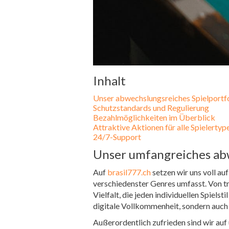
Inhalt
Unser abwechslungsreiches Spielportf
Schutzstandards und Regulierung
Bezahlmöglichkeiten im Überblick
Attraktive Aktionen für alle Spielertyp
24/7-Support
Unser umfangreiches abw
Auf
brasil777.ch
setzen wir uns voll au
verschiedenster Genres umfasst. Von tr
Vielfalt, die jeden individuellen Spiel
digitale Vollkommenheit, sondern auc
Außerordentlich zufrieden sind wir auf 