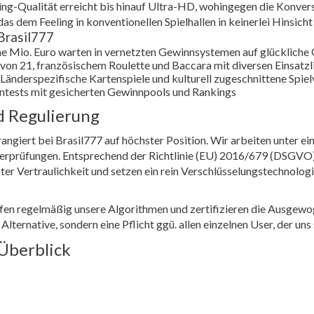
aming-Qualität erreicht bis hinauf Ultra-HD, wohingegen die Konve
 dem Feeling in konventionellen Spielhallen in keinerlei Hinsicht
 Brasil777
e Mio. Euro warten in vernetzten Gewinnsystemen auf glückliche
von 21, französischem Roulette und Baccara mit diversen Einsatzl
Länderspezifische Kartenspiele und kulturell zugeschnittene Spiel
tests mit gesicherten Gewinnpools und Rankings
d Regulierung
angiert bei Brasil777 auf höchster Position. Wir arbeiten unter ei
erprüfungen. Entsprechend der Richtlinie (EU) 2016/679 (DSGVO) 
 Vertraulichkeit und setzen ein rein Verschlüsselungstechnologie
üfen regelmäßig unsere Algorithmen und zertifizieren die Ausgew
Alternative, sondern eine Pflicht ggü. allen einzelnen User, der uns
Überblick