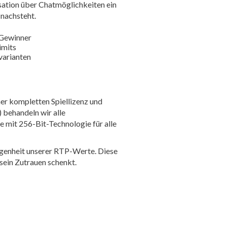
rsation über Chatmöglichkeiten ein
 nachsteht.
 Gewinner
imits
varianten
ner kompletten Spiellizenz und
behandeln wir alle
 mit 256-Bit-Technologie für alle
ogenheit unserer RTP-Werte. Diese
 sein Zutrauen schenkt.