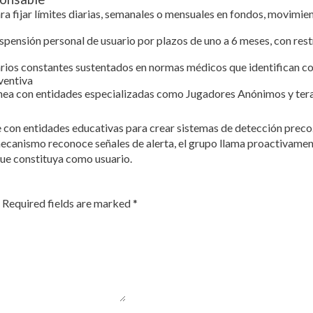
a fijar límites diarias, semanales o mensuales en fondos, movimien
spensión personal de usuario por plazos de uno a 6 meses, con res
ios constantes sustentados en normas médicos que identifican co
ventiva
nea con entidades especializadas como Jugadores Anónimos y terap
on entidades educativas para crear sistemas de detección prec
ecanismo reconoce señales de alerta, el grupo llama proactivament
que constituya como usuario.
Required fields are marked
*