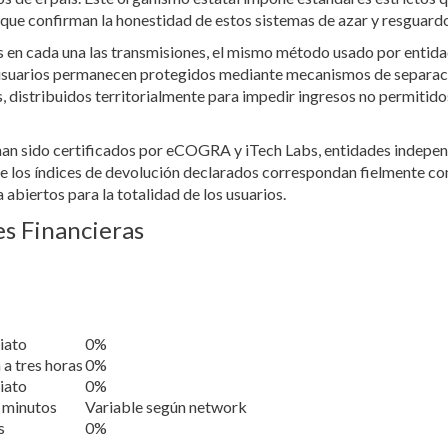
que confirman la honestidad de estos sistemas de azar y resguardo
s en cada una las transmisiones, el mismo método usado por entida
usuarios permanecen protegidos mediante mecanismos de separaci
, distribuidos territorialmente para impedir ingresos no permitido
han sido certificados por eCOGRA y iTech Labs, entidades indepen
ue los índices de devolución declarados correspondan fielmente co
 abiertos para la totalidad de los usuarios.
s Financieras
iato
0%
 a tres horas
0%
iato
0%
 minutos
Variable según network
s
0%