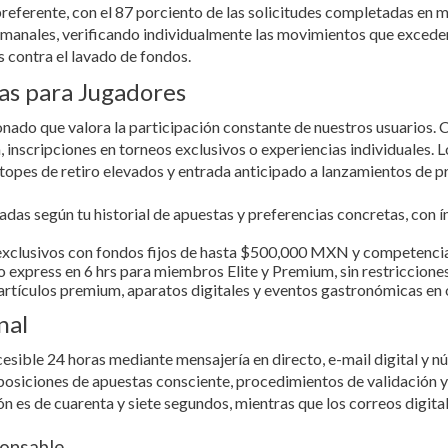
ferente, con el 87 porciento de las solicitudes completadas en m
 semanales, verificando individualmente las movimientos que exced
 contra el lavado de fondos.
s para Jugadores
ado que valora la participación constante de nuestros usuarios. 
inscripciones en torneos exclusivos o experiencias individuales. L
 topes de retiro elevados y entrada anticipado a lanzamientos de p
das según tu historial de apuestas y preferencias concretas, con í
exclusivos con fondos fijos de hasta $500,000 MXN y competencia
express en 6 hrs para miembros Elite y Premium, sin restricciones
rtículos premium, aparatos digitales y eventos gastronómicas en
nal
ccesible 24 horas mediante mensajería en directo, e-mail digital y 
posiciones de apuestas consciente, procedimientos de validación y 
n es de cuarenta y siete segundos, mientras que los correos digit
onsable