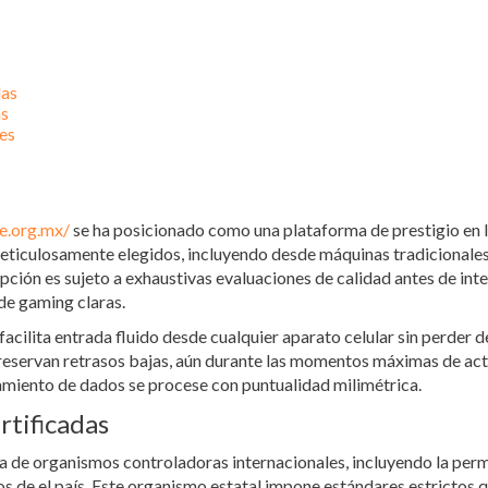
das
as
es
te.org.mx/
se ha posicionado como una plataforma de prestigio en la
ticulosamente elegidos, incluyendo desde máquinas tradicionales 
pción es sujeto a exhaustivas evaluaciones de calidad antes de inte
de gaming claras.
ita entrada fluido desde cualquier aparato celular sin perder def
servan retrasos bajas, aún durante las momentos máximas de acti
zamiento de dados se procese con puntualidad milimétrica.
rtificadas
a de organismos controladoras internacionales, incluyendo la perm
s de el país. Este organismo estatal impone estándares estrictos