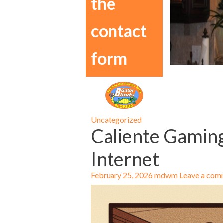
the
contact
form
Uncategorized
Caliente Gaming
Internet
February 25, 2026
mdwm
Leave a com