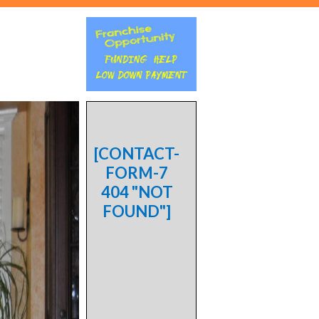
[CONTACT-
FORM-7
404 "NOT
FOUND"]