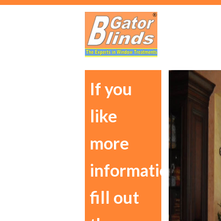
If you
like
more
information
fill out