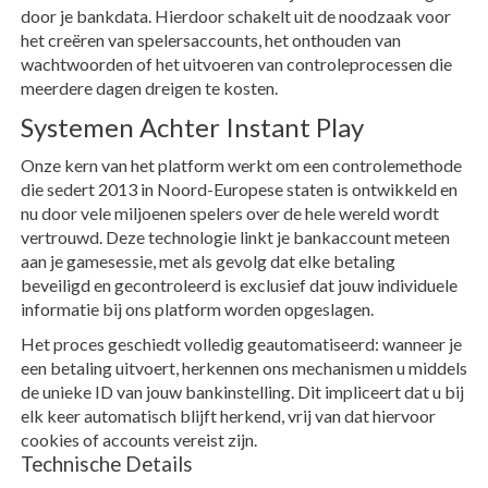
door je bankdata. Hierdoor schakelt uit de noodzaak voor
het creëren van spelersaccounts, het onthouden van
wachtwoorden of het uitvoeren van controleprocessen die
meerdere dagen dreigen te kosten.
Systemen Achter Instant Play
Onze kern van het platform werkt om een controlemethode
die sedert 2013 in Noord-Europese staten is ontwikkeld en
nu door vele miljoenen spelers over de hele wereld wordt
vertrouwd. Deze technologie linkt je bankaccount meteen
aan je gamesessie, met als gevolg dat elke betaling
beveiligd en gecontroleerd is exclusief dat jouw individuele
informatie bij ons platform worden opgeslagen.
Het proces geschiedt volledig geautomatiseerd: wanneer je
een betaling uitvoert, herkennen ons mechanismen u middels
de unieke ID van jouw bankinstelling. Dit impliceert dat u bij
elk keer automatisch blijft herkend, vrij van dat hiervoor
cookies of accounts vereist zijn.
Technische Details