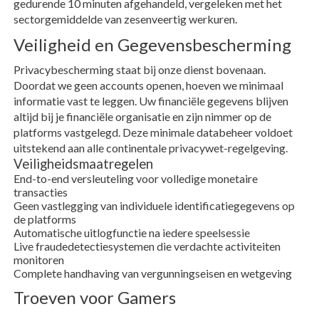
gedurende 10 minuten afgehandeld, vergeleken met het
sectorgemiddelde van zesenveertig werkuren.
Veiligheid en Gegevensbescherming
Privacybescherming staat bij onze dienst bovenaan.
Doordat we geen accounts openen, hoeven we minimaal
informatie vast te leggen. Uw financiële gegevens blijven
altijd bij je financiële organisatie en zijn nimmer op de
platforms vastgelegd. Deze minimale databeheer voldoet
uitstekend aan alle continentale privacywet-regelgeving.
Veiligheidsmaatregelen
End-to-end versleuteling voor volledige monetaire
transacties
Geen vastlegging van individuele identificatiegegevens op
de platforms
Automatische uitlogfunctie na iedere speelsessie
Live fraudedetectiesystemen die verdachte activiteiten
monitoren
Complete handhaving van vergunningseisen en wetgeving
Troeven voor Gamers