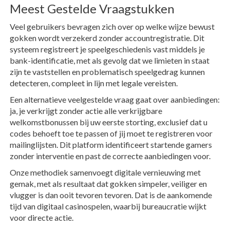
Meest Gestelde Vraagstukken
Veel gebruikers bevragen zich over op welke wijze bewust
gokken wordt verzekerd zonder accountregistratie. Dit
systeem registreert je speelgeschiedenis vast middels je
bank-identificatie, met als gevolg dat we limieten in staat
zijn te vaststellen en problematisch speelgedrag kunnen
detecteren, compleet in lijn met legale vereisten.
Een alternatieve veelgestelde vraag gaat over aanbiedingen:
ja, je verkrijgt zonder actie alle verkrijgbare
welkomstbonussen bij uw eerste storting, exclusief dat u
codes behoeft toe te passen of jij moet te registreren voor
mailinglijsten. Dit platform identificeert startende gamers
zonder interventie en past de correcte aanbiedingen voor.
Onze methodiek samenvoegt digitale vernieuwing met
gemak, met als resultaat dat gokken simpeler, veiliger en
vlugger is dan ooit tevoren tevoren. Dat is de aankomende
tijd van digitaal casinospelen, waarbij bureaucratie wijkt
voor directe actie.