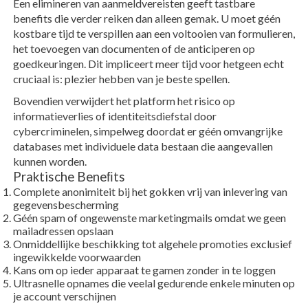
Een elimineren van aanmeldvereisten geeft tastbare
benefits die verder reiken dan alleen gemak. U moet géén
kostbare tijd te verspillen aan een voltooien van formulieren,
het toevoegen van documenten of de anticiperen op
goedkeuringen. Dit impliceert meer tijd voor hetgeen echt
cruciaal is: plezier hebben van je beste spellen.
Bovendien verwijdert het platform het risico op
informatieverlies of identiteitsdiefstal door
cybercriminelen, simpelweg doordat er géén omvangrijke
databases met individuele data bestaan die aangevallen
kunnen worden.
Praktische Beneﬁts
Complete anonimiteit bij het gokken vrij van inlevering van
gegevensbescherming
Géén spam of ongewenste marketingmails omdat we geen
mailadressen opslaan
Onmiddellijke beschikking tot algehele promoties exclusief
ingewikkelde voorwaarden
Kans om op ieder apparaat te gamen zonder in te loggen
Ultrasnelle opnames die veelal gedurende enkele minuten op
je account verschijnen