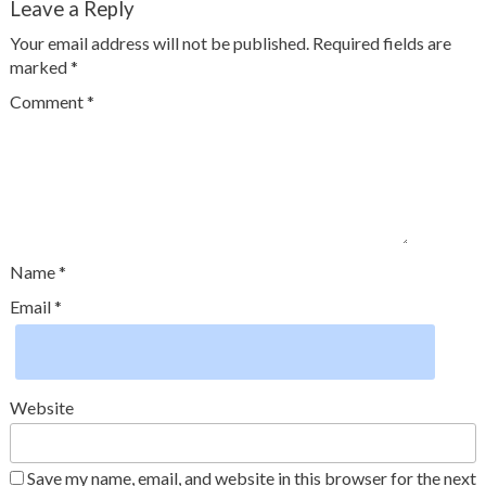
Leave a Reply
Your email address will not be published.
Required fields are
marked
*
Comment
*
Name
*
Email
*
Website
Save my name, email, and website in this browser for the next