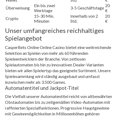
Ein bis zwei
20
Überweisung
3-5 Geschäftstage
Werktage
€
15-30 Min.
Innerhalb von 2
20
Crypto
Minuten
Std.
€
Unser umfangreiches reichhaltiges
Spielangebot
CasperBets Online Online Casino bietet eine weitreichende
Selektion an Spielen von mehr als 60 führenden
Spieleentwicklern der Branche. Von zeitlosen
Spielautomaten bis hin zu innovativen Dealer-Varianten
bieten wir allen Spielertyp das geeignete Sortiment. Unsere
Spielesammlung wird ständig ausgebaut und umfasst
inzwischen mehr als 3.500 Games.
Automatentitel und Jackpot-Titel
Die Vielfalt unserer Automatentitel reicht von altbewährten
Obstautomaten bis zu zeitgemäßen Video-Automaten mit
raffinierten Spezialfunktionen. Progressive Hauptgewinne
mit Gewinnmöglichkeiten in Millionenhöhen gehören