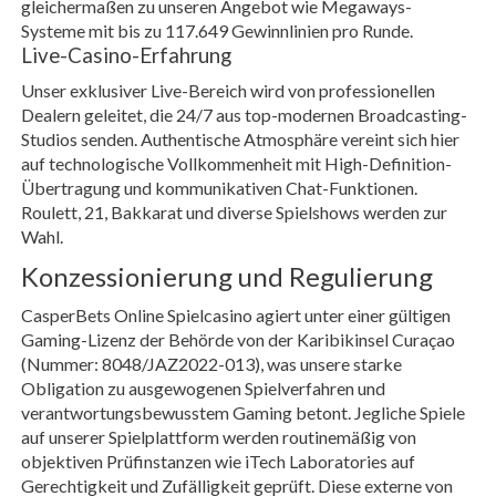
gleichermaßen zu unseren Angebot wie Megaways-
Systeme mit bis zu 117.649 Gewinnlinien pro Runde.
Live-Casino-Erfahrung
Unser exklusiver Live-Bereich wird von professionellen
Dealern geleitet, die 24/7 aus top-modernen Broadcasting-
Studios senden. Authentische Atmosphäre vereint sich hier
auf technologische Vollkommenheit mit High-Definition-
Übertragung und kommunikativen Chat-Funktionen.
Roulett, 21, Bakkarat und diverse Spielshows werden zur
Wahl.
Konzessionierung und Regulierung
CasperBets Online Spielcasino agiert unter einer gültigen
Gaming-Lizenz der Behörde von der Karibikinsel Curaçao
(Nummer: 8048/JAZ2022-013), was unsere starke
Obligation zu ausgewogenen Spielverfahren und
verantwortungsbewusstem Gaming betont. Jegliche Spiele
auf unserer Spielplattform werden routinemäßig von
objektiven Prüfinstanzen wie iTech Laboratories auf
Gerechtigkeit und Zufälligkeit geprüft. Diese externe von