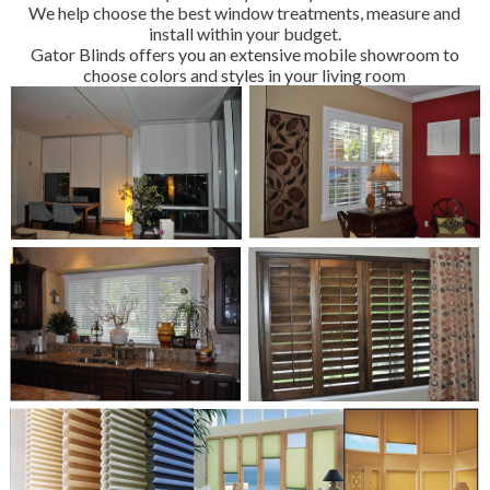
We help choose the best window treatments, measure and
install within your budget.
Gator Blinds offers you an extensive mobile showroom to
choose colors and styles in your living room