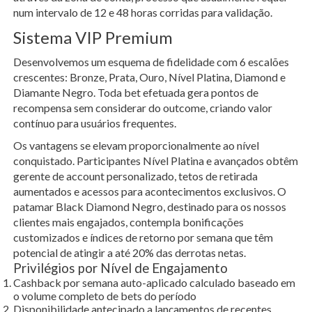
num intervalo de 12 e 48 horas corridas para validação.
Sistema VIP Premium
Desenvolvemos um esquema de fidelidade com 6 escalões
crescentes: Bronze, Prata, Ouro, Nível Platina, Diamond e
Diamante Negro. Toda bet efetuada gera pontos de
recompensa sem considerar do outcome, criando valor
contínuo para usuários frequentes.
Os vantagens se elevam proporcionalmente ao nível
conquistado. Participantes Nível Platina e avançados obtêm
gerente de account personalizado, tetos de retirada
aumentados e acessos para acontecimentos exclusivos. O
patamar Black Diamond Negro, destinado para os nossos
clientes mais engajados, contempla bonificações
customizados e índices de retorno por semana que têm
potencial de atingir a até 20% das derrotas netas.
Privilégios por Nível de Engajamento
Cashback por semana auto-aplicado calculado baseado em
o volume completo de bets do período
Disponibilidade antecipado a lançamentos de recentes