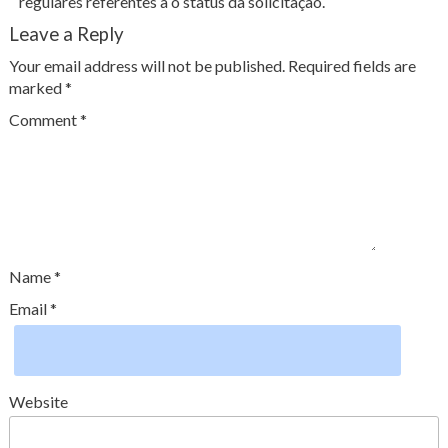
regulares referentes a o status da solicitação.
Leave a Reply
Your email address will not be published.
Required fields are
marked
*
Comment
*
Name
*
Email
*
Website