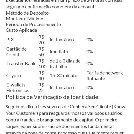
seguindo confirmação completa da account.
Método de Depósito
Montante Mínimo
Período de Processamento
Custo Aplicada
R$
PIX
Instantâneo
0%
20
Cartão de
R$
Imediato
0%
Credit
50
R$
de 1 a 3 dias de
Transfer Bank
0%
100
trabalho
R$
Tarifa de network
Crypto
15-30 minutos
30
flutuante
E-wallets
R$
Instantâneo
0%
Eletrônicas
25
Política de Verificação de Identidade
Seguimos diretrizes severos de Conheça Seu Cliente (Know
Your Customer) para resguardar nossos valiosos usuários
contra fraudes e branqueamento de capital. O primeiro
saque requer submissão de documentos fundamental
através da zona de conta, processo que usualmente requer