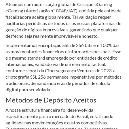
Atuamos com autorização global de Curaçao eGaming
eGaming (Autorização n.º 8048/JAZ), emitida pela entidade
fiscalizadora aceita globalmente. Tal validação requer
auditorias periódicas de todos os os nossos plataformas de
geração de dígitos imprevisíveis, garantindo que qualquer
desfecho seja realmente imprevisível e honesto.
Implementamos encriptação SSL de 256 bits em 100% das
as movimentações financeiras e informações pessoais. Esse
é o mesmo standard empregado por entidades de crédito
internacionais, validado via de um elemento factual:
conforme report da Cibersegurança Ventures de 2023, a
criptografia SSL 256 permanece impenetrável por métodos
tradicionais, demandando eras de períodos de cálculo
digital para ser violada.
Métodos de Depósito Aceitos
A nossa estrutura financeira foi desenvolvida
especificamente para o mercado do Brasil, enfatizando
agilidade nas movimentações e custos competitivas.
Executamos retiradas em num prazo de 24 horas corridas