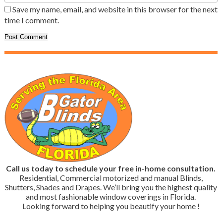
Save my name, email, and website in this browser for the next
time I comment.
Call us today to schedule your free in-home consultation.
Residential, Commercial motorized and manual Blinds,
Shutters, Shades and Drapes. We’ll bring you the highest quality
and most fashionable window coverings in Florida.
Looking forward to helping you beautify your home !