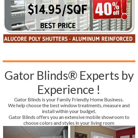
Gator Blinds® Experts by
Experience !
Gator Blinds is your Family Friendly Home Business.
We help choose the best window treatments, measure and
install within your budget.
Gator Blinds offers you an extensive mobile showroom to
choose colors and styles in your living room