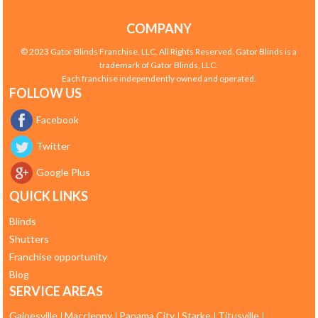
COMPANY
© 2023 Gator Blinds Franchise, LLC, All Rights Reserved. Gator Blinds is a
trademark of Gator Blinds, LLC.
Each franchise independently owned and operated.
FOLLOW US
Facebook
Twitter
Google Plus
QUICK LINKS
Blinds
Shutters
Franchise opportunity
Blog
SERVICE AREAS
Gainesville
Macclenny
Panama City
Starke
Titusville