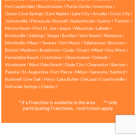
Fort Lauderdale
Blountstown
Punta Gorda
Inverness
Green Cove Springs
East Naples
Lake City
Arcadia
Cross City
Jacksonville
Pensacola
Bunnell
Apalachicola
Quincy
Trenton
Moore Haven
Port St. Joe
Jasper
Wauchula
LaBelle
Brooksville
Sebring
Tampa
Bonifay
Vero Beach
Marianna
Monticello
Mayo
Tavares
Fort Myers
Tallahassee
Bronson
Bristol
Madison
Bradenton
Ocala
Stuart
Miami
Key West
Fernandina Beach
Crestview
Okeechobee
Orlando
Kissimmee
West Palm Beach
Dade City
Clearwater
Bartow
Palatka
St. Augustine
Fort Pierce
Milton
Sarasota
Sanford
Bushnell
Live Oak
Perry
Lake Butler
DeLand
Crawfordville
DeFuniak Springs
Chipley
* if a Franchise is available in the area ** only
participating Franchises, restrictions apply