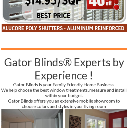
Gator Blinds® Experts by
Experience !
Gator Blinds is your Family Friendly Home Business.
We help choose the best window treatments, measure and install
within your budget.
Gator Blinds offers you an extensive mobile showroom to
choose colors and styles in your living room