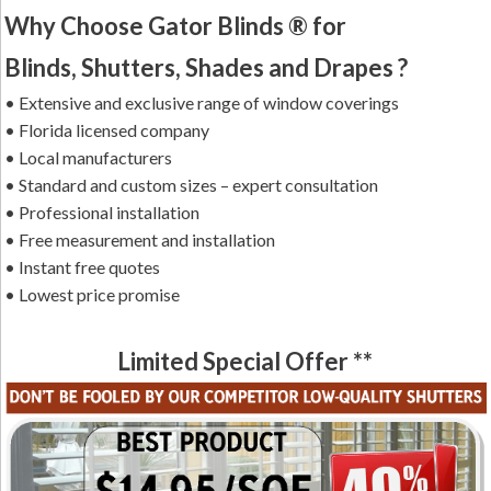
Why Choose Gator Blinds ® for
Blinds, Shutters, Shades and Drapes ?
• Extensive and exclusive range of window coverings
• Florida licensed company
• Local manufacturers
• Standard and custom sizes – expert consultation
• Professional installation
• Free measurement and installation
• Instant free quotes
• Lowest price promise
Limited Special Offer **