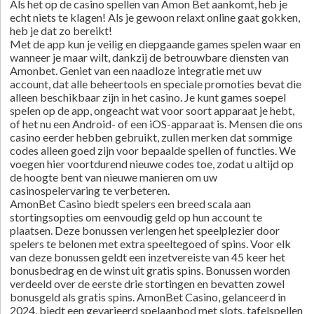
Als het op de casino spellen van Amon Bet aankomt, heb je
echt niets te klagen! Als je gewoon relaxt online gaat gokken,
heb je dat zo bereikt!
Met de app kun je veilig en diepgaande games spelen waar en
wanneer je maar wilt, dankzij de betrouwbare diensten van
Amonbet. Geniet van een naadloze integratie met uw
account, dat alle beheertools en speciale promoties bevat die
alleen beschikbaar zijn in het casino. Je kunt games soepel
spelen op de app, ongeacht wat voor soort apparaat je hebt,
of het nu een Android- of een iOS-apparaat is. Mensen die ons
casino eerder hebben gebruikt, zullen merken dat sommige
codes alleen goed zijn voor bepaalde spellen of functies. We
voegen hier voortdurend nieuwe codes toe, zodat u altijd op
de hoogte bent van nieuwe manieren om uw
casinospelervaring te verbeteren.
AmonBet Casino biedt spelers een breed scala aan
stortingsopties om eenvoudig geld op hun account te
plaatsen. Deze bonussen verlengen het speelplezier door
spelers te belonen met extra speeltegoed of spins. Voor elk
van deze bonussen geldt een inzetvereiste van 45 keer het
bonusbedrag en de winst uit gratis spins. Bonussen worden
verdeeld over de eerste drie stortingen en bevatten zowel
bonusgeld als gratis spins. AmonBet Casino, gelanceerd in
2024, biedt een gevarieerd spelaanbod met slots, tafelspellen