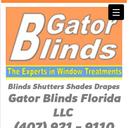
Blinds Shutters Shades Drapes
Gator Blinds Florida
LLC
(407) 921 - 9110