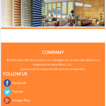
COMPANY
© 2023 Gator Blinds Franchise, LLC, All Rights Reserved. Gator Blinds is a
trademark of Gator Blinds, LLC.
Each franchise independently owned and operated.
FOLLOW US
Facebook
Twitter
Google Plus