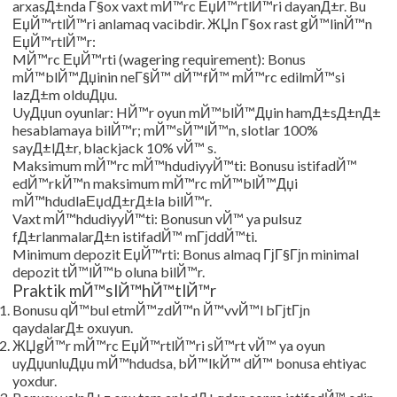
arxasД±nda Г§ox vaxt mЙ™rc ЕџЙ™rtlЙ™ri dayanД±r. Bu
ЕџЙ™rtlЙ™ri anlamaq vacibdir. ЖЏn Г§ox rast gЙ™linЙ™n
ЕџЙ™rtlЙ™r:
MЙ™rc ЕџЙ™rti (wagering requirement): Bonus
mЙ™blЙ™Дџinin neГ§Й™ dЙ™fЙ™ mЙ™rc edilmЙ™si
lazД±m olduДџu.
UyДџun oyunlar: HЙ™r oyun mЙ™blЙ™Дџin hamД±sД±nД±
hesablamaya bilЙ™r; mЙ™sЙ™lЙ™n, slotlar 100%
sayД±lД±r, blackjack 10% vЙ™ s.
Maksimum mЙ™rc mЙ™hdudiyyЙ™ti: Bonusu istifadЙ™
edЙ™rkЙ™n maksimum mЙ™rc mЙ™blЙ™Дџi
mЙ™hdudlaЕџdД±rД±la bilЙ™r.
Vaxt mЙ™hdudiyyЙ™ti: Bonusun vЙ™ ya pulsuz
fД±rlanmalarД±n istifadЙ™ mГјddЙ™ti.
Minimum depozit ЕџЙ™rti: Bonus almaq ГјГ§Гјn minimal
depozit tЙ™lЙ™b oluna bilЙ™r.
Praktik mЙ™slЙ™hЙ™tlЙ™r
Bonusu qЙ™bul etmЙ™zdЙ™n Й™vvЙ™l bГјtГјn
qaydalarД± oxuyun.
ЖЏgЙ™r mЙ™rc ЕџЙ™rtlЙ™ri sЙ™rt vЙ™ ya oyun
uyДџunluДџu mЙ™hdudsa, bЙ™lkЙ™ dЙ™ bonusa ehtiyac
yoxdur.