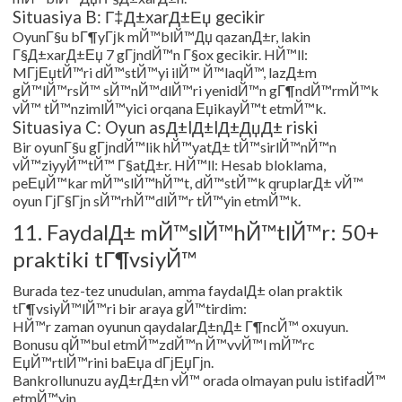
Situasiya B: Г‡Д±xarД±Еџ gecikir
OyunГ§u bГ¶yГјk mЙ™blЙ™Дџ qazanД±r, lakin
Г§Д±xarД±Еџ 7 gГјndЙ™n Г§ox gecikir. HЙ™ll:
MГјЕџtЙ™ri dЙ™stЙ™yi ilЙ™ Й™laqЙ™, lazД±m
gЙ™lЙ™rsЙ™ sЙ™nЙ™dlЙ™ri yenidЙ™n gГ¶ndЙ™rmЙ™k
vЙ™ tЙ™nzimlЙ™yici orqana ЕџikayЙ™t etmЙ™k.
Situasiya C: Oyun asД±lД±lД±ДџД± riski
Bir oyunГ§u gГјndЙ™lik hЙ™yatД± tЙ™sirlЙ™nЙ™n
vЙ™ziyyЙ™tЙ™ Г§atД±r. HЙ™ll: Hesab bloklama,
peЕџЙ™kar mЙ™slЙ™hЙ™t, dЙ™stЙ™k qruplarД± vЙ™
oyun ГјГ§Гјn sЙ™rhЙ™dlЙ™r tЙ™yin etmЙ™k.
11. FaydalД± mЙ™slЙ™hЙ™tlЙ™r: 50+
praktiki tГ¶vsiyЙ™
Burada tez-tez unudulan, amma faydalД± olan praktik
tГ¶vsiyЙ™lЙ™ri bir araya gЙ™tirdim:
HЙ™r zaman oyunun qaydalarД±nД± Г¶ncЙ™ oxuyun.
Bonusu qЙ™bul etmЙ™zdЙ™n Й™vvЙ™l mЙ™rc
ЕџЙ™rtlЙ™rini baЕџa dГјЕџГјn.
Bankrollunuzu ayД±rД±n vЙ™ orada olmayan pulu istifadЙ™
etmЙ™yin.