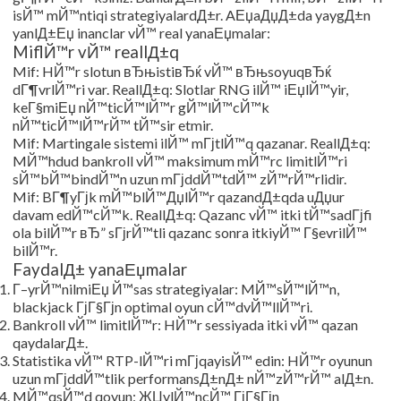
isЙ™ mЙ™ntiqi strategiyalardД±r. AЕџaДџД±da yaygД±n
yanlД±Еџ inanclar vЙ™ real yanaЕџmalar:
MiflЙ™r vЙ™ reallД±q
Mif: HЙ™r slotun вЂњistiвЂќ vЙ™ вЂњsoyuqвЂќ
dГ¶vrlЙ™ri var. ReallД±q: Slotlar RNG ilЙ™ iЕџlЙ™yir,
keГ§miЕџ nЙ™ticЙ™lЙ™r gЙ™lЙ™cЙ™k
nЙ™ticЙ™lЙ™rЙ™ tЙ™sir etmir.
Mif: Martingale sistemi ilЙ™ mГјtlЙ™q qazanar. ReallД±q:
MЙ™hdud bankroll vЙ™ maksimum mЙ™rc limitlЙ™ri
sЙ™bЙ™bindЙ™n uzun mГјddЙ™tdЙ™ zЙ™rЙ™rlidir.
Mif: BГ¶yГјk mЙ™blЙ™ДџlЙ™r qazandД±qda uДџur
davam edЙ™cЙ™k. ReallД±q: Qazanc vЙ™ itki tЙ™sadГјfi
ola bilЙ™r вЂ” sГјrЙ™tli qazanc sonra itkiyЙ™ Г§evrilЙ™
bilЙ™r.
FaydalД± yanaЕџmalar
Г–yrЙ™nilmiЕџ Й™sas strategiyalar: MЙ™sЙ™lЙ™n,
blackjack ГјГ§Гјn optimal oyun cЙ™dvЙ™llЙ™ri.
Bankroll vЙ™ limitlЙ™r: HЙ™r sessiyada itki vЙ™ qazan
qaydalarД±.
Statistika vЙ™ RTP-lЙ™ri mГјqayisЙ™ edin: HЙ™r oyunun
uzun mГјddЙ™tlik performansД±nД± nЙ™zЙ™rЙ™ alД±n.
MЙ™qsЙ™d qoyun: ЖЏylЙ™ncЙ™ ГјГ§Гјn