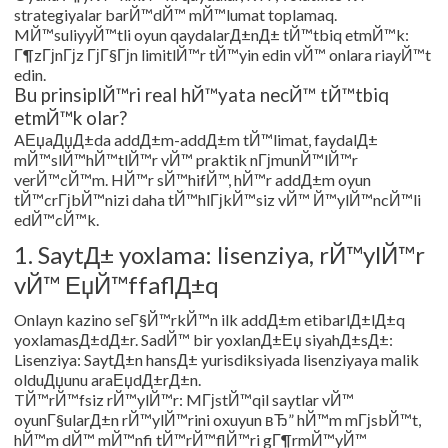
strategiyalar barЙ™dЙ™ mЙ™lumat toplamaq.
MЙ™suliyyЙ™tli oyun qaydalarД±nД± tЙ™tbiq etmЙ™k:
Г¶zГјnГјz ГјГ§Гјn limitlЙ™r tЙ™yin edin vЙ™ onlara riayЙ™t
edin.
Bu prinsiplЙ™ri real hЙ™yata necЙ™ tЙ™tbiq
etmЙ™k olar?
AЕџaДџД±da addД±m-addД±m tЙ™limat, faydalД±
mЙ™slЙ™hЙ™tlЙ™r vЙ™ praktik nГјmunЙ™lЙ™r
verЙ™cЙ™m. HЙ™r sЙ™hifЙ™, hЙ™r addД±m oyun
tЙ™crГјbЙ™nizi daha tЙ™hlГјkЙ™siz vЙ™ Й™ylЙ™ncЙ™li
edЙ™cЙ™k.
1. SaytД± yoxlama: lisenziya, rЙ™ylЙ™r
vЙ™ ЕџЙ™ffaflД±q
Onlayn kazino seГ§Й™rkЙ™n ilk addД±m etibarlД±lД±q
yoxlamasД±dД±r. SadЙ™ bir yoxlanД±Еџ siyahД±sД±:
Lisenziya: SaytД±n hansД± yurisdiksiyada lisenziyaya malik
olduДџunu araЕџdД±rД±n.
TЙ™rЙ™fsiz rЙ™ylЙ™r: MГјstЙ™qil saytlar vЙ™
oyunГ§ularД±n rЙ™ylЙ™rini oxuyun вЂ” hЙ™m mГјsbЙ™t,
hЙ™m dЙ™ mЙ™nfi tЙ™rЙ™flЙ™ri gГ¶rmЙ™yЙ™