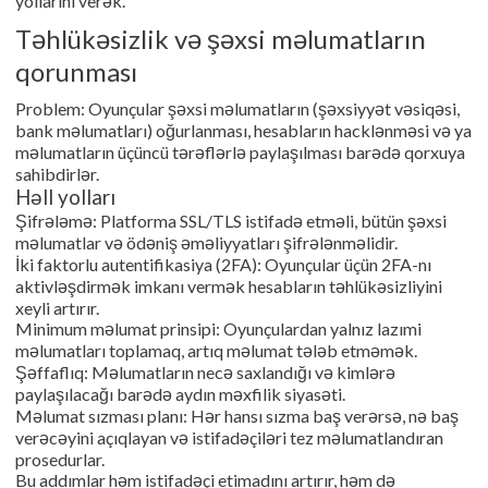
yollarını verək.
Təhlükəsizlik və şəxsi məlumatların
qorunması
Problem: Oyunçular şəxsi məlumatların (şəxsiyyət vəsiqəsi,
bank məlumatları) oğurlanması, hesabların hacklənməsi və ya
məlumatların üçüncü tərəflərlə paylaşılması barədə qorxuya
sahibdirlər.
Həll yolları
Şifrələmə: Platforma SSL/TLS istifadə etməli, bütün şəxsi
məlumatlar və ödəniş əməliyyatları şifrələnməlidir.
İki faktorlu autentifikasiya (2FA): Oyunçular üçün 2FA-nı
aktivləşdirmək imkanı vermək hesabların təhlükəsizliyini
xeyli artırır.
Minimum məlumat prinsipi: Oyunçulardan yalnız lazımi
məlumatları toplamaq, artıq məlumat tələb etməmək.
Şəffaflıq: Məlumatların necə saxlandığı və kimlərə
paylaşılacağı barədə aydın məxfilik siyasəti.
Məlumat sızması planı: Hər hansı sızma baş verərsə, nə baş
verəcəyini açıqlayan və istifadəçiləri tez məlumatlandıran
prosedurlar.
Bu addımlar həm istifadəçi etimadını artırır, həm də