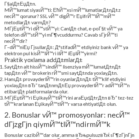
Г§alД±ЕџД±n.
MЙ™lumat siyasЙ™ti: ЕћЙ™xsi mЙ™lumatlarД±nД±z
necЙ™ qorunur? SSL vЙ™ digЙ™r ЕџifrЙ™lЙ™mЙ™
metodlarД± varmД±?
MГјЕџtЙ™ri dЙ™stЙ™yi: CanlД± chat, e-poГ§t vЙ™ ya
telefon dЙ™stЙ™yi mГ¶vcuddurmu? Cavab sГјrЙ™ti
necЙ™dir?
Г–dЙ™niЕџ ГјsullarД±: Д°stifadЙ™ etdiyiniz bank vЙ™ ya
elektron pul kisЙ™lЙ™ri ilЙ™ iЕџlЙ™yirmi?
Praktik yoxlama addД±mlarД±
SaytД±n alt hissЙ™sindЙ™ lisenziya mЙ™lumatД±nД±
tapД±n vЙ™ brokerin rЙ™smi saytД±nda yoxlayД±n.
HansД± provayderlЙ™rin oyunlarД±nД± tЙ™klif etdiyini
yoxlayД±n вЂ” tanД±nmД±Еџ provayderlЙ™r adЙ™tЙ™n
etibarlД± platformalarda olur.
MГјЕџtЙ™ri ЕџikayЙ™tlЙ™rini araЕџdД±rД±n вЂ” tez-tez
tЙ™krarlanan ЕџikayЙ™tlЙ™r varsa ehtiyatlД± olun.
2. Bonuslar vЙ™ promosyonlar: necЙ™
dГјzgГјn qiymЙ™tlЙ™ndirmЙ™k
Bonuslar cazibЙ™dar olur, amma вЂњpulsuzвЂќ sГ¶zГјnГјn