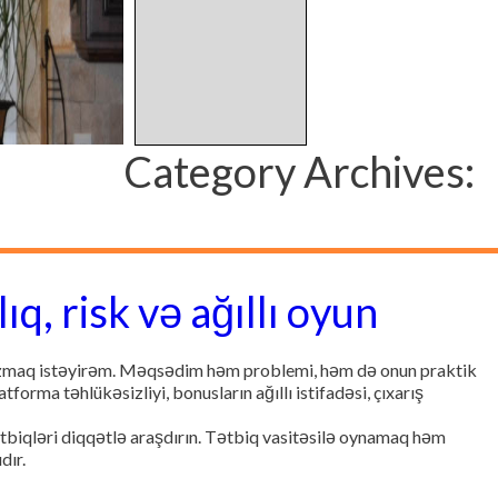
Category Archives:
q, risk və ağıllı oyun
 yazmaq istəyirəm. Məqsədim həm problemi, həm də onun praktik
forma təhlükəsizliyi, bonusların ağıllı istifadəsi, çıxarış
tbiqləri diqqətlə araşdırın. Tətbiq vasitəsilə oynamaq həm
dır.