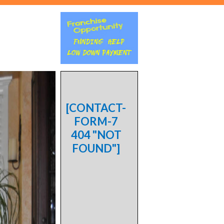
[CONTACT-
FORM-7
404 "NOT
FOUND"]