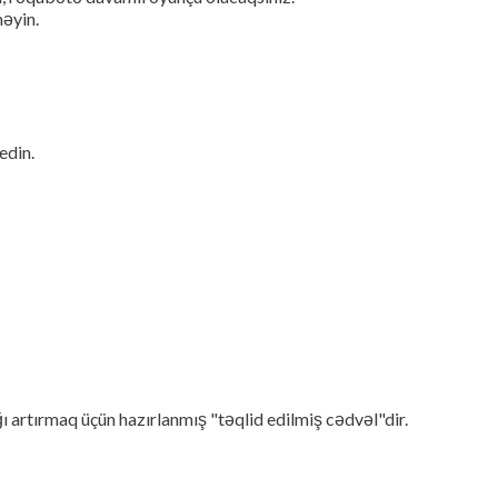
əyin.
edin.
ı artırmaq üçün hazırlanmış "təqlid edilmiş cədvəl"dir.