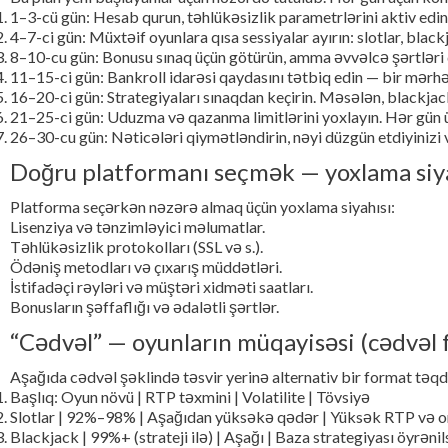
1–3-cü gün: Hesab qurun, təhlükəsizlik parametrlərini aktiv ed
4–7-ci gün: Müxtəif oyunlara qısa sessiyalar ayırın: slotlar, blac
8–10-cu gün: Bonusu sınaq üçün götürün, amma əvvəlcə şərtləri 
11–15-ci gün: Bankroll idarəsi qaydasını tətbiq edin — bir mər
16–20-ci gün: Strategiyaları sınaqdan keçirin. Məsələn, blackjac
21–25-ci gün: Uduzma və qazanma limitlərini yoxlayın. Hər gün ü
26–30-cu gün: Nəticələri qiymətləndirin, nəyi düzgün etdiyinizi 
Doğru platformanı seçmək — yoxlama siy
Platforma seçərkən nəzərə almaq üçün yoxlama siyahısı:
Lisenziya və tənzimləyici məlumatlar.
Təhlükəsizlik protokolları (SSL və s.).
Ödəniş metodları və çıxarış müddətləri.
İstifadəçi rəyləri və müştəri xidməti saatları.
Bonusların şəffaflığı və ədalətli şərtlər.
“Cədvəl” — oyunların müqayisəsi (cədvəl
Aşağıda cədvəl şəklində təsvir yerinə alternativ bir format təqdi
Başlıq: Oyun növü | RTP təxmini | Volatilite | Tövsiyə
Slotlar | 92%–98% | Aşağıdan yüksəkə qədər | Yüksək RTP və orta
Blackjack | 99%+ (strateji ilə) | Aşağı | Baza strategiyası öyrənil