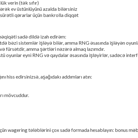
k verin (tək sıfır)
rək ev üstünlüyünü azalda bilərsiniz
sürətli qərarlar üçün bankrolla diqqət
 həqiqəti sadə dildə izah edirəm:
tdə bəzi sistemlər işləyə bilər, amma RNG əsasında işləyən oyunl
və fürsətdir, amma şərtləri nəzərə almaq lazımdır.
ü oyunlar eyni RNG və qaydalar əsasında işləyirlər, sadəcə interfe
ı hiss edirsinizsə, aşağıdakı addımları atın:
arı mövcuddur.
üçün wagering tələblərini çox sadə formada hesablayın: bonus məb