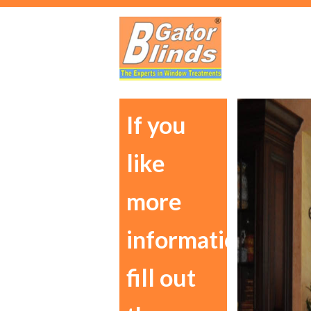
If you
like
more
information
fill out