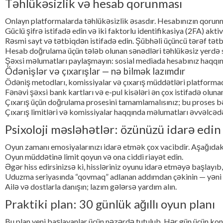
Təhlükəsizlik və hesab qorunması
Onlayn platformalarda təhlükəsizlik əsasdır. Hesabınızın qorun
Güclü şifrə istifadə edin və iki faktorlu identifikasiya (2FA) aktiv
Rəsmi sayt və tətbiqdən istifadə edin. Şübhəli üçüncü tərəf tət
Hesab doğrulama üçün tələb olunan sənədləri təhlükəsiz yerdə s
Şəxsi məlumatları paylaşmayın: sosial mediada hesabınız haqq
Ödənişlər və çıxarışlar — nə bilmək lazımdır
Ödəniş metodları, komissiyalar və çıxarış müddətləri platformad
Fənəvi şəxsi bank kartları və e-pul kisələri ən çox istifadə oluna
Çıxarış üçün doğrulama prosesini tamamlamalısınız; bu proses bəz
Çıxarış limitləri və komissiyalar haqqında məlumatları əvvəlcəd
Psixoloji məsləhətlər: özünüzü idarə edin
Oyun zamanı emosiyalarınızı idarə etmək çox vacibdir. Aşağıdak
Oyun müddətinə limit qoyun və ona ciddi riayət edin.
Əgər hiss edirsinizsə ki, hissləriniz oyunu idarə etməyə başlayıb, 
Uduzma seriyasında “qovmaq” adlanan addımdan çəkinin — yəni it
Ailə və dostlarla danışın; lazım gələrsə yardım alın.
Praktiki plan: 30 günlük ağıllı oyun planı
Bu plan yeni başlayanlar üçün nəzərdə tutulub. Hər gün üçün kon