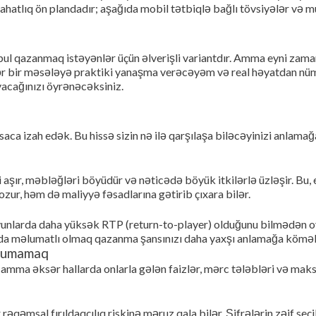
rahatlıq ön plandadır; aşağıda mobil tətbiqlə bağlı tövsiyələr və
l qazanmaq istəyənlər üçün əlverişli variantdır. Amma eyni zamanda
ıda hər bir məsələyə praktiki yanaşma verəcəyəm və real həyatdan
yacağınızı öyrənəcəksiniz.
aca izah edək. Bu hissə sizin nə ilə qarşılaşa biləcəyinizi anlama
 aşır, məbləğləri böyüdür və nəticədə böyük itkilərlə üzləşir. Bu,
ur, həm də maliyyə fəsadlarına gətirib çıxara bilər.
yunlarda daha yüksək RTP (return-to-player) olduğunu bilmədən oyn
ında məlumatlı olmaq qazanma şansınızı daha yaxşı anlamağa kömək
oxumamaq
, amma əksər hallarda onlarla gələn faizlər, mərc tələbləri və ma
rəqəmsal fırıldaqçılıq riskinə məruz qala bilər. Şifrələrin zəif se