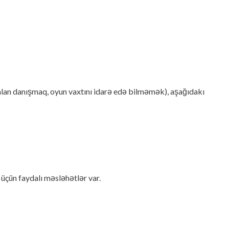
alan danışmaq, oyun vaxtını idarə edə bilməmək), aşağıdakı
üçün faydalı məsləhətlər var.