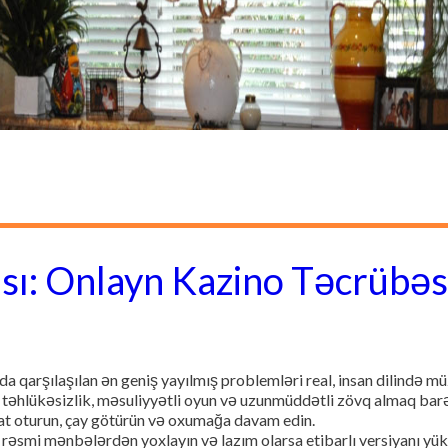
sı: Onlayn Kazino Təcrübəs
a qarşılaşılan ən geniş yayılmış problemləri real, insan dilində m
əhlükəsizlik, məsuliyyətli oyun və uzunmüddətli zövq almaq barə
at oturun, çay götürün və oxumağa davam edin.
 rəsmi mənbələrdən yoxlayın və lazım olarsa etibarlı versiyanı yü