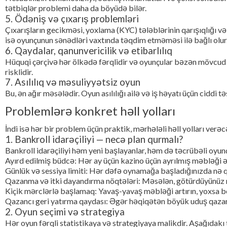
tətbiqlər problemi daha da böyüdə bilər.
5. Ödəniş və çıxarış problemləri
Çıxarışların gecikməsi, yoxlama (KYC) tələblərinin qarışıqlığı v
isə oyunçunun sənədləri vaxtında təqdim etməməsi ilə bağlı olur
6. Qaydalar, qanunvericilik və etibarlılıq
Hüquqi çərçivə hər ölkədə fərqlidir və oyunçular bəzən mövcud qa
risklidir.
7. Asılılıq və məsuliyyətsiz oyun
Bu, ən ağır məsələdir. Oyun asılılığı ailə və iş həyatı üçün cidd
Problemlərə konkret həll yolları
İndi isə hər bir problem üçün praktik, mərhələli həll yolları ve
1. Bankroll idarəçiliyi — necə plan qurmalı?
Bankroll idarəçiliyi həm yeni başlayanlar, həm də təcrübəli oyunç
Ayırd edilmiş büdcə: Hər ay üçün kazino üçün ayrılmış məbləği 
Günlük və sessiya limiti: Hər dəfə oynamağa başladığınızda nə q
Qazanma və itki dayandırma nöqtələri: Məsələn, götürdüyünüz m
Kiçik mərclərlə başlamaq: Yavaş-yavaş məbləği artırın, yoxsa böy
Qazancı geri yatırma qaydası: Əgər həqiqətən böyük uduş qazansa
2. Oyun seçimi və strategiya
Hər oyun fərqli statistikaya və strategiyaya malikdir. Aşağıdak