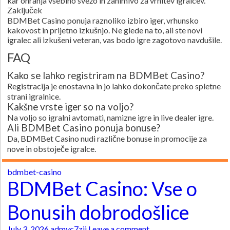
kar ohranja vsebino svežo in zanimivo za vrnitev igralcev.
Zaključek
BDMBet Casino ponuja raznoliko izbiro iger, vrhunsko
kakovost in prijetno izkušnjo. Ne glede na to, ali ste novi
igralec ali izkušeni veteran, vas bodo igre zagotovo navdušile.
FAQ
Kako se lahko registriram na BDMBet Casino?
Registracija je enostavna in jo lahko dokončate preko spletne
strani igralnice.
Kakšne vrste iger so na voljo?
Na voljo so igralni avtomati, namizne igre in live dealer igre.
Ali BDMBet Casino ponuja bonuse?
Da, BDMBet Casino nudi različne bonuse in promocije za
nove in obstoječe igralce.
bdmbet-casino
BDMBet Casino: Vse o
Bonusih dobrodošlice
July 3, 2026
admyc7zji
Leave a comment