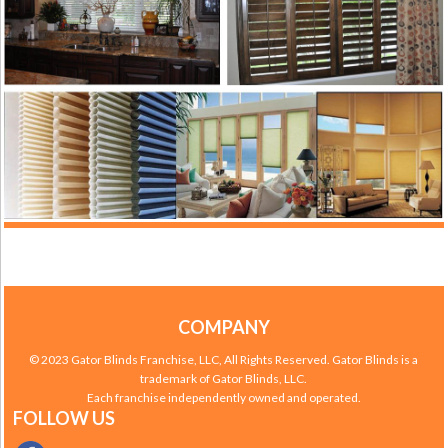
COMPANY
© 2023 Gator Blinds Franchise, LLC, All Rights Reserved. Gator Blinds is a
trademark of Gator Blinds, LLC.
Each franchise independently owned and operated.
FOLLOW US