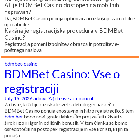
Ali je BDMBet Casino dostopen na mobilnih
napravah?
Da, BDMBet Casino ponuja optimizirano izkušnjo za mobilne
uporabnike.
Kakšna je registracijska procedura v BDMBet
Casino?
Registracija pomeni izpolnitev obrazca in potrditev e-
poštnega naslova.
bdmbet-casino
BDMBet Casino: Vse o
registraciji
July 15, 2026
admyc7zji
Leave a comment
Za tiste, ki želijo raziskati svet spletnih iger na srečo,
BDMBet Casino ponuja enostavno in hitro registracijo. S tem
bdm bet
bodo novi igralci lahko čim prej začeli uživati v
široki izbiri iger in odličnih bonusih. V tem članku se bomo
osredotočili na postopek registracije in vse koristi, ki jih ta
prinaša.