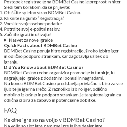
Postopek registracije na BDMBet Casino je preprost in hiter.
Sledi tem korakom, da se prijavite:
Obiščite spletno stran BDMBet Casino.
Kliknite na gumb “Registracija”.
Vnesite svoje osebne podatke.
Potrdite svoj e-poštni naslov.
Začnite igrati in uživajte!
Nasvet za nove igralce
Quick Facts about BDMBet Casino
BDMBet Casino ponuja hitro registracijo, široko izbiro iger
in odlično podporo strankam, kar zagotavlja užitek ob
igranju.
Did You Know about BDMBet Casino?
BDMBet Casino redno organizira promocije in turnirje, ki
nagrajujejo igralce z dodatnimi bonusi in nagradami.
Na koncu BDMBet Casino predstavlja privlačno izbiro za vse
ljubitelje iger na srečo. Z raznoliko izbiro iger, odlično
mobilno izkušnjo in podporo strankam, je ta spletna igralnica
odlična izbira za zabavo in potencialne dobitke.
FAQ
Kakšne igre so na voljo v BDMBet Casino?
Na voljo so slot igre, namizne igre in live dealer igre.