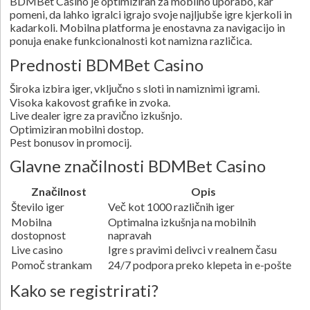
BDMBet Casino je optimiziran za mobilno uporabo, kar
pomeni, da lahko igralci igrajo svoje najljubše igre kjerkoli in
kadarkoli. Mobilna platforma je enostavna za navigacijo in
ponuja enake funkcionalnosti kot namizna različica.
Prednosti BDMBet Casino
Široka izbira iger, vključno s sloti in namiznimi igrami.
Visoka kakovost grafike in zvoka.
Live dealer igre za pravično izkušnjo.
Optimiziran mobilni dostop.
Pest bonusov in promocij.
Glavne značilnosti BDMBet Casino
Značilnost
Opis
Število iger
Več kot 1000 različnih iger
Mobilna
Optimalna izkušnja na mobilnih
dostopnost
napravah
Live casino
Igre s pravimi delivci v realnem času
Pomoč strankam
24/7 podpora preko klepeta in e-pošte
Kako se registrirati?