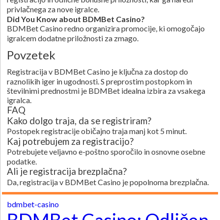
privlačnega za nove igralce.
Did You Know about BDMBet Casino?
BDMBet Casino redno organizira promocije, ki omogočajo
igralcem dodatne priložnosti za zmago.
Povzetek
Registracija v BDMBet Casino je ključna za dostop do
raznolikih iger in ugodnosti. S preprostim postopkom in
številnimi prednostmi je BDMBet idealna izbira za vsakega
igralca.
FAQ
Kako dolgo traja, da se registriram?
Postopek registracije običajno traja manj kot 5 minut.
Kaj potrebujem za registracijo?
Potrebujete veljavno e-poštno sporočilo in osnovne osebne
podatke.
Ali je registracija brezplačna?
Da, registracija v BDMBet Casino je popolnoma brezplačna.
bdmbet-casino
BDMBet Casino: Odličen