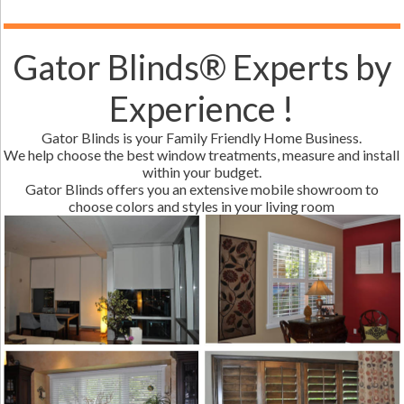
Gator Blinds® Experts by
Experience !
Gator Blinds is your Family Friendly Home Business.
We help choose the best window treatments, measure and install
within your budget.
Gator Blinds offers you an extensive mobile showroom to
choose colors and styles in your living room