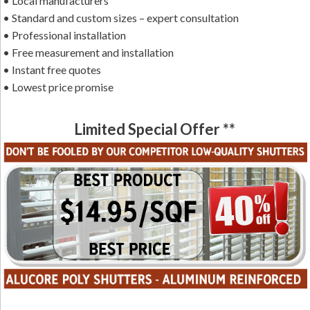
• Local manufacturers
• Standard and custom sizes – expert consultation
• Professional installation
• Free measurement and installation
• Instant free quotes
• Lowest price promise
Limited Special Offer **