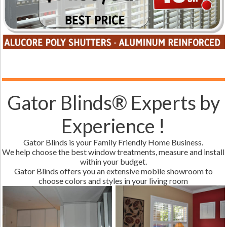
Gator Blinds® Experts by
Experience !
Gator Blinds is your Family Friendly Home Business.
We help choose the best window treatments, measure and install
within your budget.
Gator Blinds offers you an extensive mobile showroom to
choose colors and styles in your living room