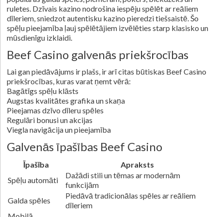
ruletes. Dzīvais kazino nodrošina iespēju spēlēt ar reāliem
dīleriem, sniedzot autentisku kazino pieredzi tiešsaistē. Šo
spēļu pieejamība ļauj spēlētājiem izvēlēties starp klasisko un
mūsdienīgu izklaidi.
Beef Casino galvenās priekšrocības
Lai gan piedāvājums ir plašs, ir arī citas būtiskas Beef Casino
priekšrocības, kuras varat ņemt vērā:
Bagātīgs spēļu klāsts
Augstas kvalitātes grafika un skaņa
Pieejamas dzīvo dīleru spēles
Regulāri bonusi un akcijas
Viegla navigācija un pieejamība
Galvenās īpašības Beef Casino
Īpašība
Apraksts
Dažādi stili un tēmas ar modernām
Spēļu automāti
funkcijām
Piedāvā tradicionālas spēles ar reāliem
Galda spēles
dīleriem
Mobilā