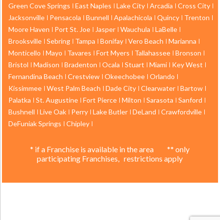
Green Cove Springs
East Naples
Lake City
Arcadia
Cross City
Jacksonville
Pensacola
Bunnell
Apalachicola
Quincy
Trenton
Moore Haven
Port St. Joe
Jasper
Wauchula
LaBelle
Brooksville
Sebring
Tampa
Bonifay
Vero Beach
Marianna
Monticello
Mayo
Tavares
Fort Myers
Tallahassee
Bronson
Bristol
Madison
Bradenton
Ocala
Stuart
Miami
Key West
Fernandina Beach
Crestview
Okeechobee
Orlando
Kissimmee
West Palm Beach
Dade City
Clearwater
Bartow
Palatka
St. Augustine
Fort Pierce
Milton
Sarasota
Sanford
Bushnell
Live Oak
Perry
Lake Butler
DeLand
Crawfordville
DeFuniak Springs
Chipley
* if a Franchise is available in the area ** only
participating Franchises, restrictions apply