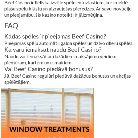
Beef Casino ir lieliska izvēle spēļu entuziastiem, kuri meklē
plašu spēļu klāstu un aizraujošas pieredzes. Ar savu inovāciju
un pieejamību, šis kazino noteikti ir jāizmēģina.
FAQ
Kādas spēles ir pieejamas Beef Casino?
Pieejamas spēļu automāti, galda spēles un dzīvo dīleru spēles.
Kā varu iemaksāt naudu Beef Casino?
Naudu var iemaksāt ar dažādiem maksājumu veidiem,
piemēram, kartēm un e-makiem.
Vai Beef Casino piedāvā bonusus?
Jā, Beef Casino regulāri piedāvā dažādus bonusus un akcijas
spēlētājiem.