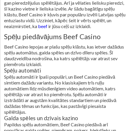
gan pieredzējušus spēlētājus. Arī ja vēlaties lielisku pieredzi,
šī kazino vietne ir lieliska izvēle. Ar šādu bagātīgu spēļu
klāstu, Beef Casino ir kļuvis par populāru izvēli Latvijas spēļu
entuziastu vidū. Uzziniet, kāpēc šeit ir vērts spēlēt, un
neaizmirstiet, ka
beef
ir jūsu ceļš uz izklaidi.
Spēļu piedāvājums Beef Casino
Beef Casino lepojas ar plašu spēļu klāstu, kas ietver dažādus
spēļu automātus, galda spēles un dzīvo dīleru spēles. Šī
daudzveidība nodrošina, ka katrs spēlētājs var atrast sev
piemērotu izklaidi.
Spēļu automāti
Spēļu automāti ir īpaši populāri, un Beef Casino piedāvā
simtiem dažādu variantu. No klasiskajiem trīs ruļļu
automātiem līdz mūsdienīgiem video automātiem, katrs
spēlētājs var atrast ko piemērotu. Spēļu automāti ir
izstrādāti ar augstām kvalitātes standartiem un piedāvā
dažādas tēmas un funkcijas, kas pastāvīgi piesaista
spēlētājus.
Galda spēles un dzīvais kazino
Papildus spēļu automātiem, Beef Casino piedāvā arī
populāras galda spēles, piemēram, pokers, blekdžeks un