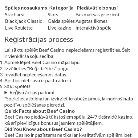
Spēles nosaukums
Kategorija
Piedāvātie bonusi
Starburst
Slots
Bezmaksas griezieni
Blackjack Classic
Galda spēles
Augstas likmes
Live Roulette
Live kazino
Interaktīvā spēle
Reģistrācijas process
Lai sāktu spēlēt Beef Casino, nepieciešams reģistrēties. Šeit
ir vienkārša soļu secība:
Apmeklējiet Beef Casino mājaslapu.
Izvēlieties “Reģistrēties” pogu.
Ievadiet nepieciešamos datus.
Apstipriniet savu e-pasta adresi.
Sākt spēlēt!
Reģistrācijas padomi
“Spēlējiet atbildīgi un izvirziet ierobežojumus, lai nodrošinātu
pozitīvu spēlēšanas pieredzi.”
Quick Facts about Beef Casino
Beef Casino piedāvā tūkstošiem spēļu, 24/7 tiešraidē kazino,
kā arī pievilcīgus bonusus jauniem spēlētājiem.
Did You Know about Beef Casino?
Beef Casino ir pazīstams ne tikai ar kvalitatīvām spēlēm, bet