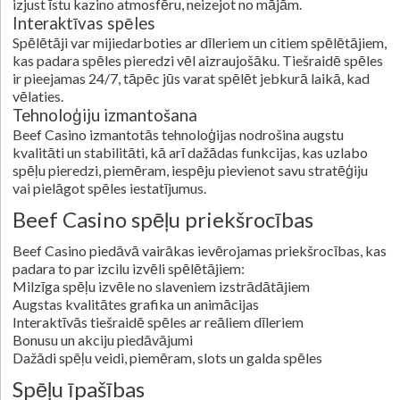
izjust īstu kazino atmosfēru, neizejot no mājām.
Interaktīvas spēles
Spēlētāji var mijiedarboties ar dīleriem un citiem spēlētājiem,
kas padara spēles pieredzi vēl aizraujošāku. Tiešraidē spēles
ir pieejamas 24/7, tāpēc jūs varat spēlēt jebkurā laikā, kad
vēlaties.
Tehnoloģiju izmantošana
Beef Casino izmantotās tehnoloģijas nodrošina augstu
kvalitāti un stabilitāti, kā arī dažādas funkcijas, kas uzlabo
spēļu pieredzi, piemēram, iespēju pievienot savu stratēģiju
vai pielāgot spēles iestatījumus.
Beef Casino spēļu priekšrocības
Beef Casino piedāvā vairākas ievērojamas priekšrocības, kas
padara to par izcilu izvēli spēlētājiem:
Milzīga spēļu izvēle no slaveniem izstrādātājiem
Augstas kvalitātes grafika un animācijas
Interaktīvās tiešraidē spēles ar reāliem dīleriem
Bonusu un akciju piedāvājumi
Dažādi spēļu veidi, piemēram, slots un galda spēles
Spēļu īpašības