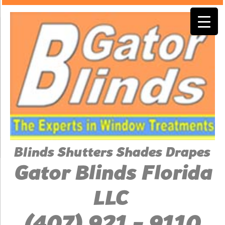
Blinds Shutters Shades Drapes
Gator Blinds Florida
LLC
(407) 921 - 9110