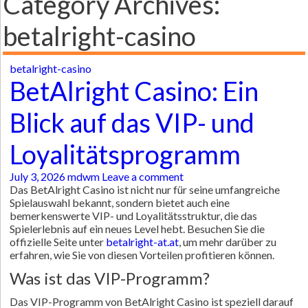
Category Archives:
betalright-casino
betalright-casino
BetAlright Casino: Ein
Blick auf das VIP- und
Loyalitätsprogramm
July 3, 2026
mdwm
Leave a comment
Das BetAlright Casino ist nicht nur für seine umfangreiche
Spielauswahl bekannt, sondern bietet auch eine
bemerkenswerte VIP- und Loyalitätsstruktur, die das
Spielerlebnis auf ein neues Level hebt. Besuchen Sie die
offizielle Seite unter
betalright-at.at
, um mehr darüber zu
erfahren, wie Sie von diesen Vorteilen profitieren können.
Was ist das VIP-Programm?
Das VIP-Programm von BetAlright Casino ist speziell darauf