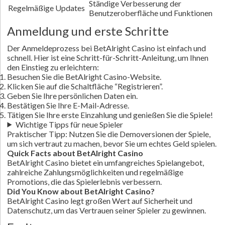
Ständige Verbesserung der
Regelmäßige Updates
Benutzeroberfläche und Funktionen
Anmeldung und erste Schritte
Der Anmeldeprozess bei BetAlright Casino ist einfach und
schnell. Hier ist eine Schritt-für-Schritt-Anleitung, um Ihnen
den Einstieg zu erleichtern:
Besuchen Sie die BetAlright Casino-Website.
Klicken Sie auf die Schaltfläche “Registrieren”.
Geben Sie Ihre persönlichen Daten ein.
Bestätigen Sie Ihre E-Mail-Adresse.
Tätigen Sie Ihre erste Einzahlung und genießen Sie die Spiele!
Wichtige Tipps für neue Spieler
Praktischer Tipp: Nutzen Sie die Demoversionen der Spiele,
um sich vertraut zu machen, bevor Sie um echtes Geld spielen.
Quick Facts about BetAlright Casino
BetAlright Casino bietet ein umfangreiches Spielangebot,
zahlreiche Zahlungsmöglichkeiten und regelmäßige
Promotions, die das Spielerlebnis verbessern.
Did You Know about BetAlright Casino?
BetAlright Casino legt großen Wert auf Sicherheit und
Datenschutz, um das Vertrauen seiner Spieler zu gewinnen.