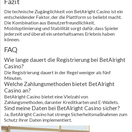
Fazit
Die technische Zugänglichkeit von BetAlright Casino ist ein
entscheidender Faktor, der die Plattform so beliebt macht.
Die Kombination aus Benutzerfreundlichkeit,
Mobiloptimierung und Stabilität sorgt dafür, dass Spieler
jederzeit und überall ein unterhaltsames Erlebnis haben
können.
FAQ
Wie lange dauert die Registrierung bei BetAlright
Casino?
Die Registrierung dauert in der Regel weniger als fünf
Minuten.
Welche Zahlungsmethoden bietet BetAlright
Casino an?
BetAlright Casino bietet eine Vielzahl von
Zahlungsmethoden, darunter Kreditkarten und E-Wallets.
Sind meine Daten bei BetAlright Casino sicher?
Ja, BetAlright Casino hat strenge Sicherheitsmaßnahmen zum
Schutz Ihrer Daten implementiert.