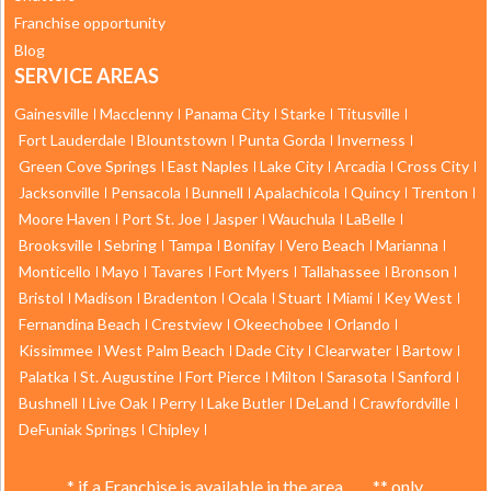
Franchise opportunity
Blog
SERVICE AREAS
Gainesville
Macclenny
Panama City
Starke
Titusville
Fort Lauderdale
Blountstown
Punta Gorda
Inverness
Green Cove Springs
East Naples
Lake City
Arcadia
Cross City
Jacksonville
Pensacola
Bunnell
Apalachicola
Quincy
Trenton
Moore Haven
Port St. Joe
Jasper
Wauchula
LaBelle
Brooksville
Sebring
Tampa
Bonifay
Vero Beach
Marianna
Monticello
Mayo
Tavares
Fort Myers
Tallahassee
Bronson
Bristol
Madison
Bradenton
Ocala
Stuart
Miami
Key West
Fernandina Beach
Crestview
Okeechobee
Orlando
Kissimmee
West Palm Beach
Dade City
Clearwater
Bartow
Palatka
St. Augustine
Fort Pierce
Milton
Sarasota
Sanford
Bushnell
Live Oak
Perry
Lake Butler
DeLand
Crawfordville
DeFuniak Springs
Chipley
* if a Franchise is available in the area ** only