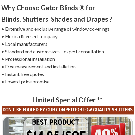
Why Choose Gator Blinds ® for
Blinds, Shutters, Shades and Drapes ?
• Extensive and exclusive range of window coverings
• Florida licensed company
• Local manufacturers
• Standard and custom sizes – expert consultation
• Professional installation
• Free measurement and installation
• Instant free quotes
• Lowest price promise
Limited Special Offer **