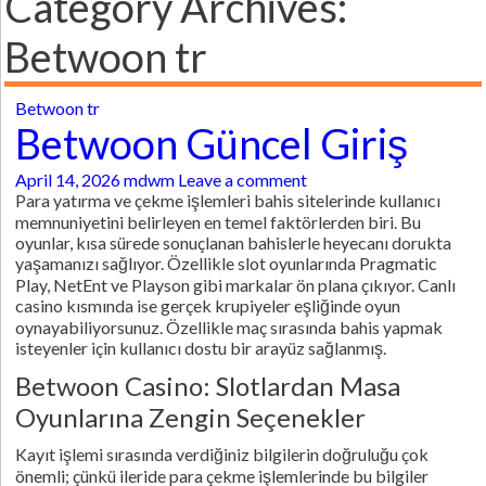
Category Archives:
Betwoon tr
Betwoon tr
Betwoon Güncel Giriş
April 14, 2026
mdwm
Leave a comment
Para yatırma ve çekme işlemleri bahis sitelerinde kullanıcı
memnuniyetini belirleyen en temel faktörlerden biri. Bu
oyunlar, kısa sürede sonuçlanan bahislerle heyecanı dorukta
yaşamanızı sağlıyor. Özellikle slot oyunlarında Pragmatic
Play, NetEnt ve Playson gibi markalar ön plana çıkıyor. Canlı
casino kısmında ise gerçek krupiyeler eşliğinde oyun
oynayabiliyorsunuz. Özellikle maç sırasında bahis yapmak
isteyenler için kullanıcı dostu bir arayüz sağlanmış.
Betwoon Casino: Slotlardan Masa
Oyunlarına Zengin Seçenekler
Kayıt işlemi sırasında verdiğiniz bilgilerin doğruluğu çok
önemli; çünkü ileride para çekme işlemlerinde bu bilgiler