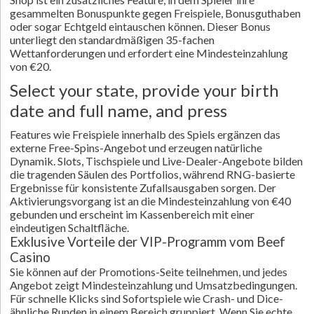
gesammelten Bonuspunkte gegen Freispiele, Bonusguthaben
oder sogar Echtgeld eintauschen können. Dieser Bonus
unterliegt den standardmäßigen 35-fachen
Wettanforderungen und erfordert eine Mindesteinzahlung
von €20.
Select your state, provide your birth
date and full name, and press
Features wie Freispiele innerhalb des Spiels ergänzen das
externe Free-Spins-Angebot und erzeugen natürliche
Dynamik. Slots, Tischspiele und Live-Dealer-Angebote bilden
die tragenden Säulen des Portfolios, während RNG-basierte
Ergebnisse für konsistente Zufallsausgaben sorgen. Der
Aktivierungsvorgang ist an die Mindest­einzahlung von €40
gebunden und erscheint im Kassenbereich mit einer
eindeutigen Schaltfläche.
Exklusive Vorteile der VIP-Programm vom Beef
Casino
Sie können auf der Promotions-Seite teilnehmen, und jedes
Angebot zeigt Mindesteinzahlung und Umsatzbedingungen.
Für schnelle Klicks sind Sofortspiele wie Crash- und Dice-
ähnliche Runden in einem Bereich gruppiert. Wenn Sie echte