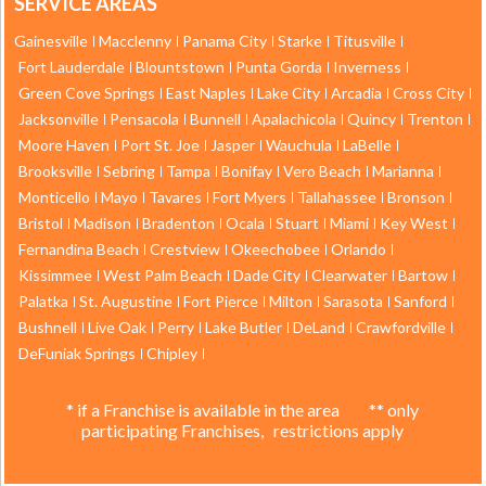
SERVICE AREAS
Gainesville
Macclenny
Panama City
Starke
Titusville
Fort Lauderdale
Blountstown
Punta Gorda
Inverness
Green Cove Springs
East Naples
Lake City
Arcadia
Cross City
Jacksonville
Pensacola
Bunnell
Apalachicola
Quincy
Trenton
Moore Haven
Port St. Joe
Jasper
Wauchula
LaBelle
Brooksville
Sebring
Tampa
Bonifay
Vero Beach
Marianna
Monticello
Mayo
Tavares
Fort Myers
Tallahassee
Bronson
Bristol
Madison
Bradenton
Ocala
Stuart
Miami
Key West
Fernandina Beach
Crestview
Okeechobee
Orlando
Kissimmee
West Palm Beach
Dade City
Clearwater
Bartow
Palatka
St. Augustine
Fort Pierce
Milton
Sarasota
Sanford
Bushnell
Live Oak
Perry
Lake Butler
DeLand
Crawfordville
DeFuniak Springs
Chipley
* if a Franchise is available in the area ** only
participating Franchises, restrictions apply