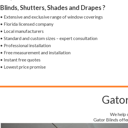
Blinds, Shutters, Shades and Drapes ?
• Extensive and exclusive range of window coverings
• Florida licensed company
• Local manufacturers
• Standard and custom sizes – expert consultation
• Professional installation
• Free measurement and installation
• Instant free quotes
• Lowest price promise
Gator
We help c
Gator Blinds offe