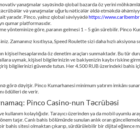
nnovativ yanaşmalar sayəsində qlobal bazarda öz yerini möhkəmlənd
təcrübələr və yanaşmalar uğurlu nəticələr əldə etməkdə əhəmiyyə
ait yaradır. Pinco, yalnız qlobal səviyyədə
https://www.carlbembr
yn qumar platformasıdır.
e yönteminize göre, paranın gelmesi 1 – 5 gün sürebilir. Pinco Ku
niz. Zamanınız kısıtlıysa, Speed Roulette sizi daha hızlı aksiyona 
n kişisel hesaplarında öz denetim araçları sunmaktadır. Bu tür durum
allara uymak, kişisel bilgilerinizin ve bakiyenizin kaybı riskine gi
iriş bilgilerinizi güvende tutun. Her 4.500 RUB üzerindeki bahis içi
nə görə dəyişir. Pinco Kumarhanesi minimum yatırım imkânı suna
 ödülleri de verir.
ynamaq: Pinco Casino-nun Təcrübəsi
ı ve kullanım kolaylığıdır. Tarayıcı üzerinden ya da mobil uyumlu 
ük önem taşır. Canlı bahis bölümünde sunulan anlık oran güncellemeler
r bahis sitesi olmaktan çıkarıp, sürdürülebilir bir dijital eğlence me