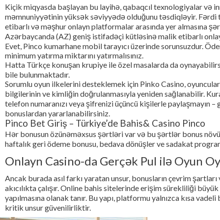
Kiçik miqyasda başlayan bu layihə, qabaqcıl texnologiyalar və i
məmnuniyyətinin yüksək səviyyədə olduğunu təsdiqləyir. Fərdi 
etibarlı və məşhur onlayn platformalar arasında yer almasına şər
Azərbaycanda (AZ) geniş istifadəçi kütləsinə malik etibarlı onla
Evet, Pinco kumarhane mobil tarayıcı üzerinde sorunsuzdur. Ödem
minimum yatırma miktarını yatırmalısınız.
Hatta Türkçe konuşan krupiye ile özel masalarda da oynayabilirsi
bile bulunmaktadır.
Sorumlu oyun ilkelerini desteklemek için Pinko Casino, oyuncuları
bilgilerinin ve kimliğin doğrulanmasıyla yeniden sağlanabilir. Kur
telefon numaranızı veya şifrenizi üçüncü kişilerle paylaşmayın – g
bonuslardan yararlanabilirsiniz.
Pinco Bet Giriş – Türkiye’de Bahis& Casino Pinco
Hər bonusun özünəməxsus şərtləri var və bu şərtlər bonus növü
haftalık geri ödeme bonusu, bedava dönüşler ve sadakat programı
Onlayn Casino-da Gerçək Pul ilə Oyun O
Ancak burada asıl farkı yaratan unsur, bonusların çevrim şartlar
akıcılıkta çalışır. Online bahis sitelerinde erişim sürekliliği büy
yapılmasına olanak tanır. Bu yapı, platformu yalnızca kısa vadeli bi
kritik unsur güvenilirliktir.