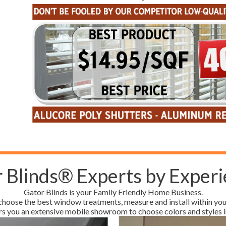
 Blinds® Experts by Experi
Gator Blinds is your Family Friendly Home Business.
hoose the best window treatments, measure and install within you
rs you an extensive mobile showroom to choose colors and styles i