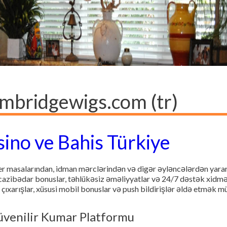
mbridgewigs.com (tr)
sino ve Bahis Türkiye
iler masalarından, idman mərclərindən və digər əyləncələrdən yararl
, cazibədar bonuslar, təhlükəsiz əməliyyatlar və 24/7 dəstək xidmə
və çıxarışlar, xüsusi mobil bonuslar və push bildirişlər əldə etmək
üvenilir Kumar Platformu