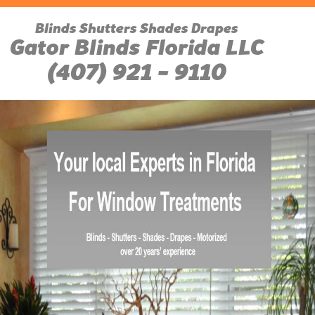
Blinds Shutters Shades Drapes
Gator Blinds Florida LLC
(407) 921 - 9110