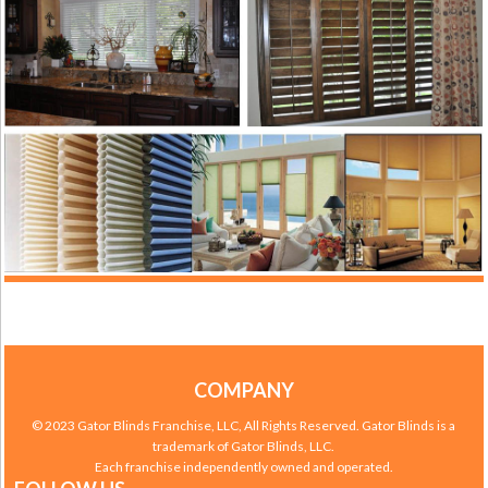
COMPANY
© 2023 Gator Blinds Franchise, LLC, All Rights Reserved. Gator Blinds is a
trademark of Gator Blinds, LLC.
Each franchise independently owned and operated.