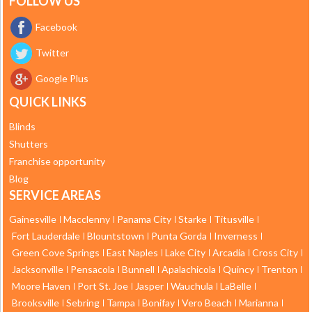
FOLLOW US
Facebook
Twitter
Google Plus
QUICK LINKS
Blinds
Shutters
Franchise opportunity
Blog
SERVICE AREAS
Gainesville
Macclenny
Panama City
Starke
Titusville
Fort Lauderdale
Blountstown
Punta Gorda
Inverness
Green Cove Springs
East Naples
Lake City
Arcadia
Cross City
Jacksonville
Pensacola
Bunnell
Apalachicola
Quincy
Trenton
Moore Haven
Port St. Joe
Jasper
Wauchula
LaBelle
Brooksville
Sebring
Tampa
Bonifay
Vero Beach
Marianna