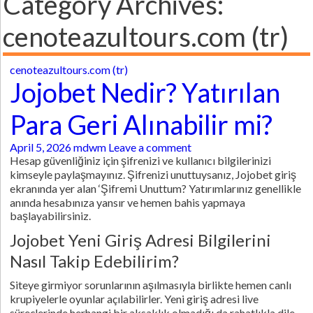
Category Archives:
cenoteazultours.com (tr)
cenoteazultours.com (tr)
Jojobet Nedir? Yatırılan
Para Geri Alınabilir mi?
April 5, 2026
mdwm
Leave a comment
Hesap güvenliğiniz için şifrenizi ve kullanıcı bilgilerinizi
kimseyle paylaşmayınız. Şifrenizi unuttuysanız, Jojobet giriş
ekranında yer alan ‘Şifremi Unuttum? Yatırımlarınız genellikle
anında hesabınıza yansır ve hemen bahis yapmaya
başlayabilirsiniz.
Jojobet Yeni Giriş Adresi Bilgilerini
Nasıl Takip Edebilirim?
Siteye girmiyor sorunlarının aşılmasıyla birlikte hemen canlı
krupiyelerle oyunlar açılabilirler. Yeni giriş adresi live
süreçlerinde herhangi bir aksaklık olmadığı da rahatlıkla dile