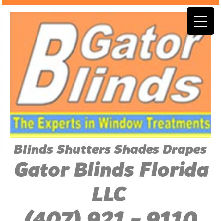
Blinds Shutters Shades Drapes
Gator Blinds Florida
LLC
(407) 921 - 9110