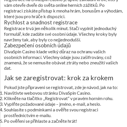
vám otevře dveře do světa online herních zážitků. Po
registraci získáte přístup k mnoha hrám, bonusům a výhodám,
které jsou pro hráče k dispozici.
Rychlost a snadnost registrace
Registrace trvá jen několik minut. Stačí vyplnit jednoduchý
formulář, kde zadáte své osobní údaje. Všechny kroky byly
navrženy tak, aby byly co nejjednodušší.
Zabezpečení osobních údajů
DivaSpin Casino klade velký důraz na ochranu vašich
osobních informací. Všechny údaje jsou zašifrovány, což
znamená, že se nemusíte obávat ztráty nebo zneužití vašich
dat.
Jak se zaregistrovat: krok za krokem
Pokud jste připraveni se registrovat, zde je návod, jak na to:
Navštivte webovou stránku DivaSpin Casino.
Klikněte na tlačítko „Registrovat“ v pravém horním rohu.
Vyplňte požadované údaje – jméno, e-mail, a heslo.
Souhlasíte s podmínkami a ověřte svou registraci
prostřednictvím e-mailu.
Po ověření se přihlaste a začněte hrát!