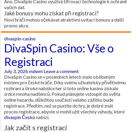
Ano, DivaSpin Casino využívá šifrovací technologie k ochraně
vašich dat.
Jaké bonusy mohu získat při registraci?
Noví hráči mohou očekávat atraktivní uvítací bonusy a další
promo akce.
divaspin-casino
DivaSpin Casino: Vše o
Registraci
July 3, 2026
mdwm
Leave a comment
DivaSpin Casino se v posledních letech stalo oblíbeným
místem pro české hráče. Díky svému uživatelsky přívětivému
rozhraní a široké nabídce her si toto online kasino získalo
srdce mnoha nadšenců. Pokud plánujete vstoupit do světa
online hazardu, důležitou součástí vašeho zážitku bude
registrace. Předtím, než se pustíte do hry, je dobré znát
proces registrace, abyste si mohli užít všechny výhody, které
divaspin Česko
nabízí.
Jak začít s registrací