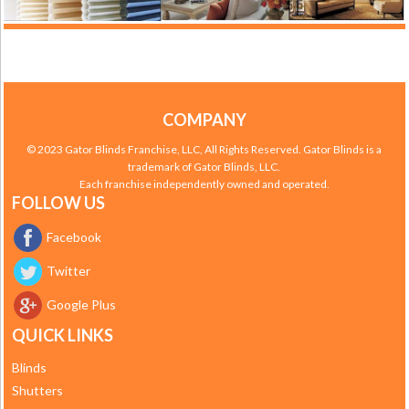
COMPANY
© 2023 Gator Blinds Franchise, LLC, All Rights Reserved. Gator Blinds is a
trademark of Gator Blinds, LLC.
Each franchise independently owned and operated.
FOLLOW US
Facebook
Twitter
Google Plus
QUICK LINKS
Blinds
Shutters