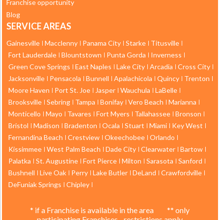
Franchise opportunity
Blog
SERVICE AREAS
Gainesville
Macclenny
Panama City
Starke
Titusville
Fort Lauderdale
Blountstown
Punta Gorda
Inverness
Green Cove Springs
East Naples
Lake City
Arcadia
Cross City
Jacksonville
Pensacola
Bunnell
Apalachicola
Quincy
Trenton
Moore Haven
Port St. Joe
Jasper
Wauchula
LaBelle
Brooksville
Sebring
Tampa
Bonifay
Vero Beach
Marianna
Monticello
Mayo
Tavares
Fort Myers
Tallahassee
Bronson
Bristol
Madison
Bradenton
Ocala
Stuart
Miami
Key West
Fernandina Beach
Crestview
Okeechobee
Orlando
Kissimmee
West Palm Beach
Dade City
Clearwater
Bartow
Palatka
St. Augustine
Fort Pierce
Milton
Sarasota
Sanford
Bushnell
Live Oak
Perry
Lake Butler
DeLand
Crawfordville
DeFuniak Springs
Chipley
* if a Franchise is available in the area ** only
participating Franchises, restrictions apply