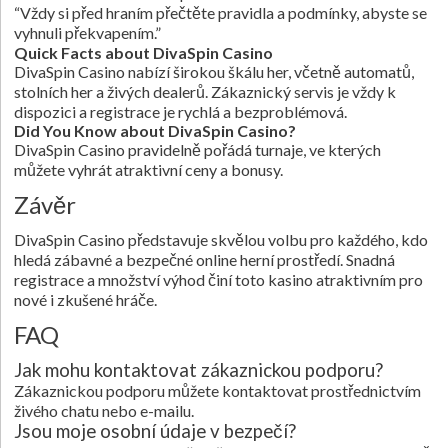
“Vždy si před hraním přečtěte pravidla a podmínky, abyste se
vyhnuli překvapením.”
Quick Facts about DivaSpin Casino
DivaSpin Casino nabízí širokou škálu her, včetně automatů,
stolních her a živých dealerů. Zákaznický servis je vždy k
dispozici a registrace je rychlá a bezproblémová.
Did You Know about DivaSpin Casino?
DivaSpin Casino pravidelně pořádá turnaje, ve kterých
můžete vyhrát atraktivní ceny a bonusy.
Závěr
DivaSpin Casino představuje skvělou volbu pro každého, kdo
hledá zábavné a bezpečné online herní prostředí. Snadná
registrace a množství výhod činí toto kasino atraktivním pro
nové i zkušené hráče.
FAQ
Jak mohu kontaktovat zákaznickou podporu?
Zákaznickou podporu můžete kontaktovat prostřednictvím
živého chatu nebo e-mailu.
Jsou moje osobní údaje v bezpečí?