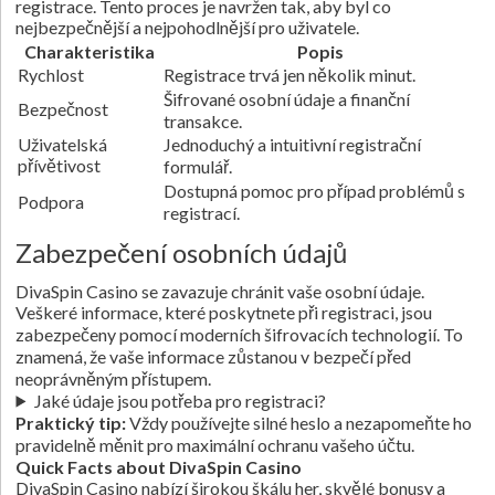
registrace. Tento proces je navržen tak, aby byl co
nejbezpečnější a nejpohodlnější pro uživatele.
Charakteristika
Popis
Rychlost
Registrace trvá jen několik minut.
Šifrované osobní údaje a finanční
Bezpečnost
transakce.
Uživatelská
Jednoduchý a intuitivní registrační
přívětivost
formulář.
Dostupná pomoc pro případ problémů s
Podpora
registrací.
Zabezpečení osobních údajů
DivaSpin Casino se zavazuje chránit vaše osobní údaje.
Veškeré informace, které poskytnete při registraci, jsou
zabezpečeny pomocí moderních šifrovacích technologií. To
znamená, že vaše informace zůstanou v bezpečí před
neoprávněným přístupem.
Jaké údaje jsou potřeba pro registraci?
Praktický tip:
Vždy používejte silné heslo a nezapomeňte ho
pravidelně měnit pro maximální ochranu vašeho účtu.
Quick Facts about DivaSpin Casino
DivaSpin Casino nabízí širokou škálu her, skvělé bonusy a