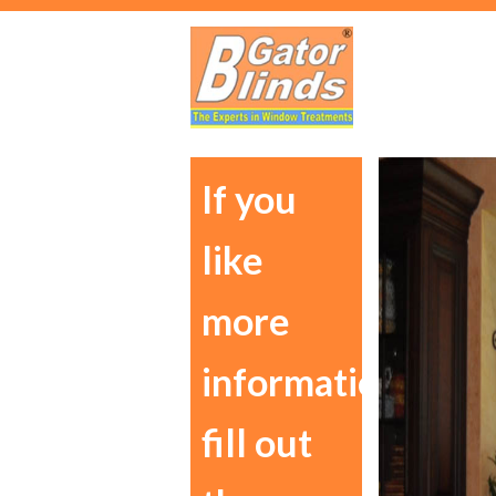
If you
like
more
information
fill out