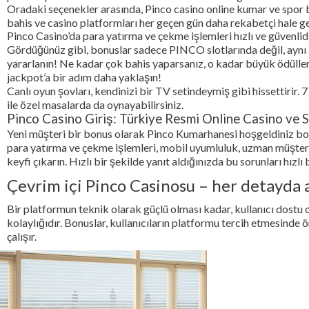
Oradaki seçenekler arasında, Pinco casino online kumar ve spor bah
bahis ve casino platformları her geçen gün daha rekabetçi hale geli
Pinco Casino’da para yatırma ve çekme işlemleri hızlı ve güvenli
Gördüğünüz gibi, bonuslar sadece PINCO slotlarında değil, aynı 
yararlanın! Ne kadar çok bahis yaparsanız, o kadar büyük ödüll
jackpot’a bir adım daha yaklaşın!
Canlı oyun şovları, kendinizi bir TV setindeymiş gibi hissettirir.
ile özel masalarda da oynayabilirsiniz.
Pinco Casino Giriş: Türkiye Resmi Online Casino ve S
Yeni müşteri bir bonus olarak Pinco Kumarhanesi hoşgeldiniz bonu
para yatırma ve çekme işlemleri, mobil uyumluluk, uzman müşteri d
keyfi çıkarın. Hızlı bir şekilde yanıt aldığınızda bu sorunları hızlı 
Çevrim içi Pinco Casinosu – her detayda 
Bir platformun teknik olarak güçlü olması kadar, kullanıcı dostu 
kolaylığıdır. Bonuslar, kullanıcıların platformu tercih etmesinde
çalışır.