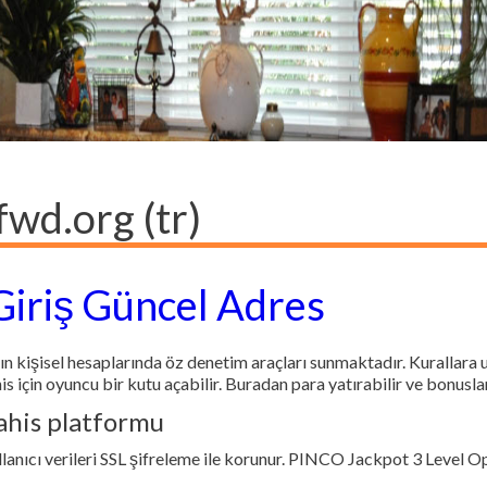
fwd.org (tr)
Giriş Güncel Adres
n kişisel hesaplarında öz denetim araçları sunmaktadır. Kurallara u
 için oyuncu bir kutu açabilir. Buradan para yatırabilir ve bonuslar
bahis platformu
ullanıcı verileri SSL şifreleme ile korunur. PINCO Jackpot 3 Leve