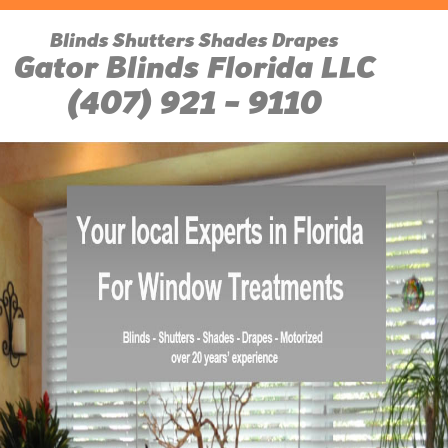
Blinds Shutters Shades Drapes
Gator Blinds Florida LLC
(407) 921 - 9110