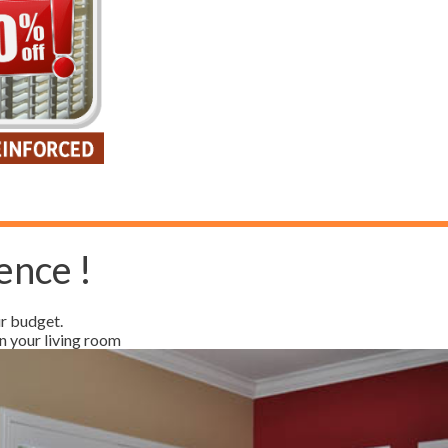
ence !
r budget.
n your living room