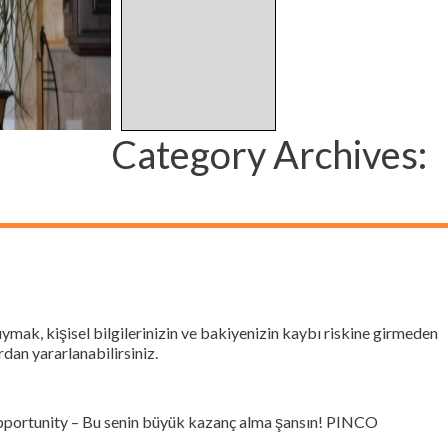
Category Archives:
ymak, kişisel bilgilerinizin ve bakiyenizin kaybı riskine girmeden
dan yararlanabilirsiniz.
l Opportunity – Bu senin büyük kazanç alma şansın! PINCO