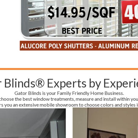
 Blinds® Experts by Experi
Gator Blinds is your Family Friendly Home Business.
hoose the best window treatments, measure and install within you
rs you an extensive mobile showroom to choose colors and styles i