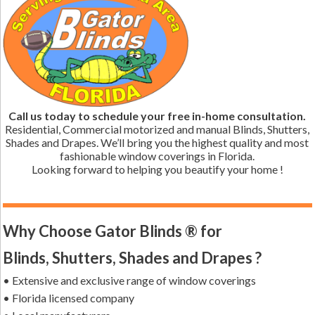
Call us today to schedule your free in-home consultation.
Residential, Commercial motorized and manual Blinds, Shutters,
Shades and Drapes. We’ll bring you the highest quality and most
fashionable window coverings in Florida.
Looking forward to helping you beautify your home !
Why Choose Gator Blinds ® for
Blinds, Shutters, Shades and Drapes ?
• Extensive and exclusive range of window coverings
• Florida licensed company