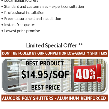
• Local manufacturers
• Standard and custom sizes – expert consultation
• Professional installation
• Free measurement and installation
• Instant free quotes
• Lowest price promise
Limited Special Offer **