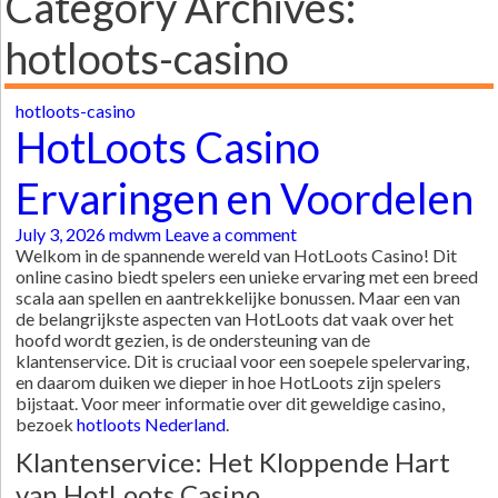
Category Archives:
hotloots-casino
hotloots-casino
HotLoots Casino
Ervaringen en Voordelen
July 3, 2026
mdwm
Leave a comment
Welkom in de spannende wereld van HotLoots Casino! Dit
online casino biedt spelers een unieke ervaring met een breed
scala aan spellen en aantrekkelijke bonussen. Maar een van
de belangrijkste aspecten van HotLoots dat vaak over het
hoofd wordt gezien, is de ondersteuning van de
klantenservice. Dit is cruciaal voor een soepele spelervaring,
en daarom duiken we dieper in hoe HotLoots zijn spelers
bijstaat. Voor meer informatie over dit geweldige casino,
bezoek
hotloots Nederland
.
Klantenservice: Het Kloppende Hart
van HotLoots Casino