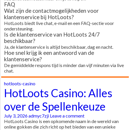
FAQ
Wat zijn de contactmogelijkheden voor
klantenservice bij HotLoots?
HotLoots biedt live chat, e-mail en een FAQ-sectie voor
ondersteuning.
Is de klantenservice van HotLoots 24/7
beschikbaar?
Ja, de klantenservice is altijd beschikbaar, dag en nacht.
Hoe snel krijg ik een antwoord van de
klantenservice?
De gemiddelde respons tijd is minder dan vijf minuten via live
chat.
hotloots-casino
HotLoots Casino: Alles
over de Spellenkeuze
July 3, 2026
admyc7zji
Leave a comment
HotLoots Casino is een opkomende naam in de wereld van
online gokken die zich richt op het bieden van een unieke