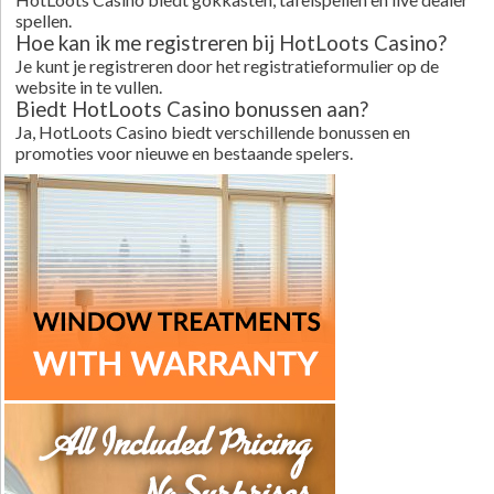
spellen.
Hoe kan ik me registreren bij HotLoots Casino?
Je kunt je registreren door het registratieformulier op de
website in te vullen.
Biedt HotLoots Casino bonussen aan?
Ja, HotLoots Casino biedt verschillende bonussen en
promoties voor nieuwe en bestaande spelers.