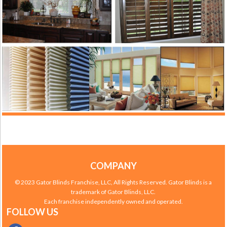
COMPANY
© 2023 Gator Blinds Franchise, LLC, All Rights Reserved. Gator Blinds is a
trademark of Gator Blinds, LLC.
Each franchise independently owned and operated.
FOLLOW US