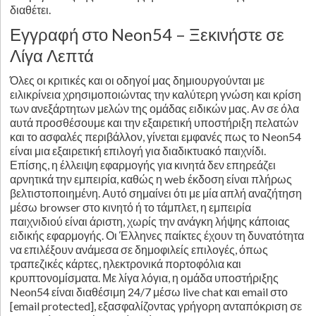
διαθέτει.
Εγγραφή στο Neon54 – Ξεκινήστε σε
Λίγα Λεπτά
Όλες οι κριτικές και οι οδηγοί μας δημιουργούνται με
ειλικρίνεια χρησιμοποιώντας την καλύτερη γνώση και κρίση
των ανεξάρτητων μελών της ομάδας ειδικών μας. Αν σε όλα
αυτά προσθέσουμε και την εξαιρετική υποστήριξη πελατών
και το ασφαλές περιβάλλον, γίνεται εμφανές πως το Neon54
είναι μια εξαιρετική επιλογή για διαδικτυακό παιχνίδι.
Επίσης, η έλλειψη εφαρμογής για κινητά δεν επηρεάζει
αρνητικά την εμπειρία, καθώς η web έκδοση είναι πλήρως
βελτιστοποιημένη. Αυτό σημαίνει ότι με μία απλή αναζήτηση
μέσω browser στο κινητό ή το τάμπλετ, η εμπειρία
παιχνιδιού είναι άριστη, χωρίς την ανάγκη λήψης κάποιας
ειδικής εφαρμογής. Οι Έλληνες παίκτες έχουν τη δυνατότητα
να επιλέξουν ανάμεσα σε δημοφιλείς επιλογές, όπως
τραπεζικές κάρτες, ηλεκτρονικά πορτοφόλια και
κρυπτονομίσματα. Με λίγα λόγια, η ομάδα υποστήριξης
Neon54 είναι διαθέσιμη 24/7 μέσω live chat και email στο
[email protected], εξασφαλίζοντας γρήγορη ανταπόκριση σε