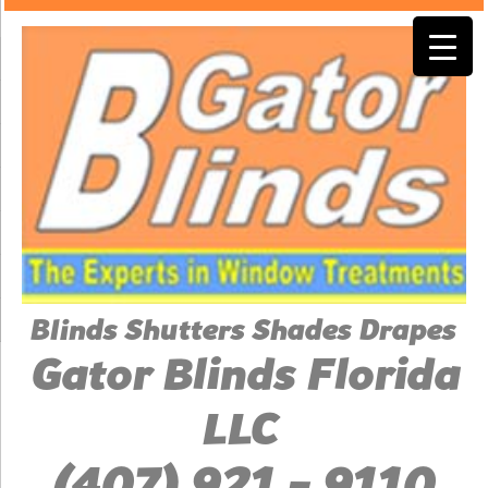
Blinds Shutters Shades Drapes
Gator Blinds Florida
LLC
(407) 921 - 9110