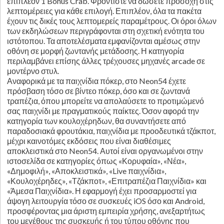
επιπλέον 1 Bonus Crab. Φροντίστε να δώσετε προσοχή στις
λεπτομέρειες για κάθε επιλογή. Επιπλέον, όλα τα πακέτα
έχουν τις δικές τους λεπτομερείς παραμέτρους. Οι όροι όλων
των εκδηλώσεων περιγράφονται στη σχετική ενότητα του
ιστότοπου. Τα αποτελέσματα εμφανίζονται αμέσως στην
οθόνη σε μορφή ζωντανής μετάδοσης. Η κατηγορία
περιλαμβάνει επίσης άλλες τρέχουσες μηχανές arcade σε
μοντέρνο στυλ.
Αναφορικά με τα παιχνίδια πόκερ, στο Neon54 έχετε
πρόσβαση τόσο σε βίντεο πόκερ, όσο και σε ζωντανά
τραπέζια, όπου μπορείτε να απολαύσετε το προτιμώμενό
σας παιχνίδι με πραγματικούς παίκτες. Όσον αφορά την
κατηγορία των κουλοχέρηδων, θα συναντήσετε από
παραδοσιακά φρουτάκια, παιχνίδια με προοδευτικά τζάκποτ,
μέχρι καινοτόμες εκδόσεις που είναι διαθέσιμες
αποκλειστικά στο Neon54. Αυτοί είναι οργανωμένοι στην
ιστοσελίδα σε κατηγορίες όπως «Κορυφαία», «Νέα»,
«Δημοφιλή», «Αποκλειστικά», «Live παιχνίδια»,
«Κουλοχέρηδες», «Τζάκποτ», «Επιτραπέζια Παιχνίδια» και
«Άμεσα Παιχνίδια». Η εφαρμογή έχει προσαρμοστεί για
άψογη λειτουργία τόσο σε συσκευές iOS όσο και Android,
προσφέροντας μια άριστη εμπειρία χρήσης, ανεξαρτήτως
του μεγέθους της συσκευής ή του τύπου οθόνης που