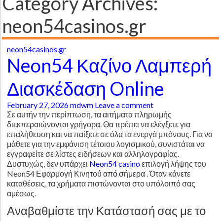
Category Archives:
neon54casinos.gr
neon54casinos.gr
Neon54 Καζίνο Λαμπερή
Διασκέδαση Online
February 27, 2026
mdwm
Leave a comment
Σε αυτήν την περίπτωση, τα αιτήματα πληρωμής
διεκπεραιώνονται γρήγορα. Θα πρέπει να ελέγξετε για
επαλήθευση και να παίξετε σε όλα τα ενεργά μπόνους. Για να
μάθετε για την εμφάνιση τέτοιου λογισμικού, συνιστάται να
εγγραφείτε σε λίστες ειδήσεων και αλληλογραφίας.
Δυστυχώς, δεν υπάρχει
Neon54 casino
επιλογή λήψης του
Neon54 Εφαρμογή Κινητού από σήμερα . Όταν κάνετε
καταθέσεις, τα χρήματα πιστώνονται στο υπόλοιπό σας
αμέσως.
Αναβαθμίστε την Κατάστασή σας με το