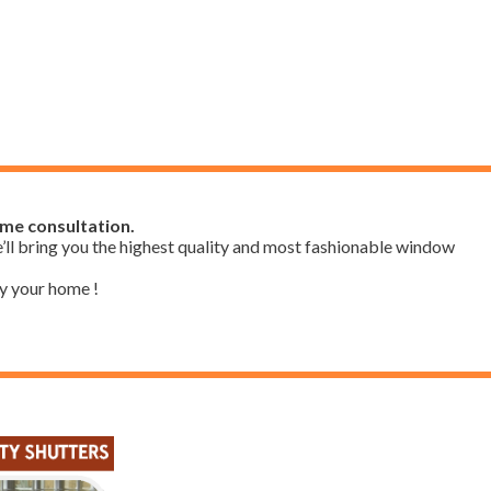
ome consultation.
ll bring you the highest quality and most fashionable window
y your home !