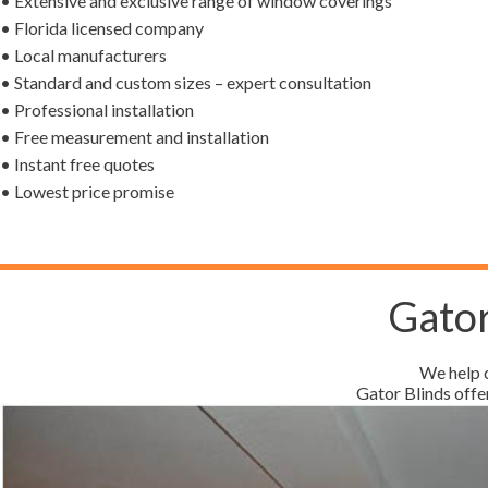
• Extensive and exclusive range of window coverings
• Florida licensed company
• Local manufacturers
• Standard and custom sizes – expert consultation
• Professional installation
• Free measurement and installation
• Instant free quotes
• Lowest price promise
Gator
We help c
Gator Blinds offe