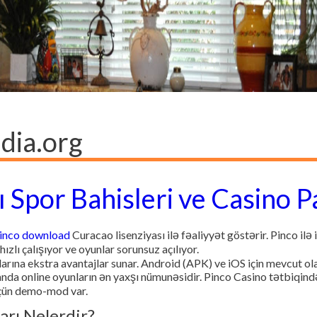
dia.org
 Spor Bahisleri ve Casino 
inco download
Curacao lisenziyası ilə fəaliyyət göstərir. Pinco i
zlı çalışıyor ve oyunlar sorunsuz açılıyor.
larına ekstra avantajlar sunar. Android (APK) ve iOS için mevcut o
 online oyunların ən yaxşı nümunəsidir. Pinco Casino tətbiqindəki oy
͏çün demo-m͏od var.
arı Nelerdir?