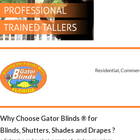
Residential, Commerc
Why Choose Gator Blinds ® for
Blinds, Shutters, Shades and Drapes ?