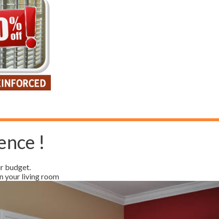
ence !
r budget.
n your living room