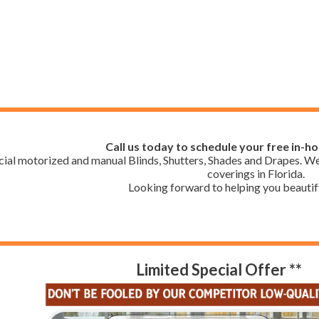
Call us today to schedule your free in-h
ial motorized and manual Blinds, Shutters, Shades and Drapes. We’
coverings in Florida.
Looking forward to helping you beautif
Limited Special Offer **