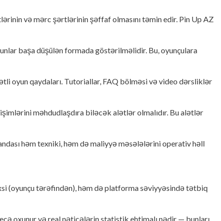
lərinin və mərc şərtlərinin şəffaf olmasını təmin edir. Pin Up AZ
unlar başa düşülən formada göstərilməlidir. Bu, oyunçulara
ətli oyun qaydaları. Tutoriallar, FAQ bölməsi və video dərsliklər
erişimlərini məhdudlaşdıra biləcək alətlər olmalıdır. Bu alətlər
mandası həm texniki, həm də maliyyə məsələlərini operativ həll
əxsi (oyunçu tərəfindən), həm də platforma səviyyəsində tətbiq
ə oxunur və real nəticələrin statistik ehtimalı nədir — bunları