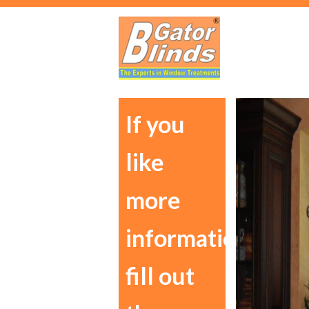
If you
like
more
information
fill out