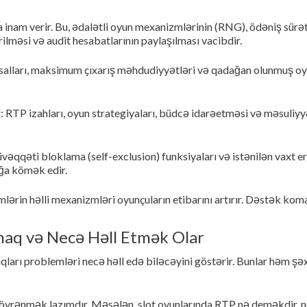
a inam verir. Bu, ədalətli oyun mexanizmlərinin (RNG), ödəniş sürət
ilməsi və audit hesabatlarının paylaşılması vacibdir.
əmsalları, maksimum çıxarış məhdudiyyətləri və qadağan olunmuş oy
r: RTP izahları, oyun strategiyaları, büdcə idarəetməsi və məsuliyy
ü müvəqqəti bloklama (self-exclusion) funksiyaları və istənilən vaxt 
ağa kömək edir.
mlərin həlli mexanizmləri oyunçuların etibarını artırır. Dəstək ko
aq və Necə Həll Etmək Olar
qları problemləri necə həll edə biləcəyini göstərir. Bunlar həm ş
i öyrənmək lazımdır. Məsələn, slot oyunlarında RTP nə deməkdir, nec