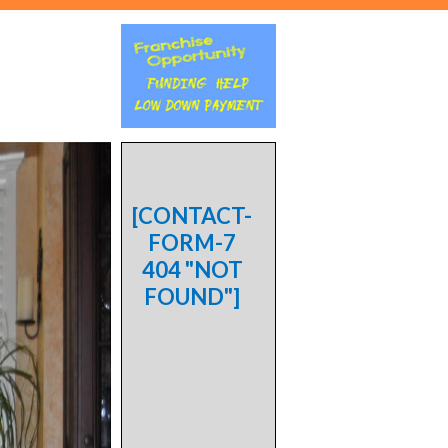
[CONTACT-
FORM-7
404 "NOT
FOUND"]