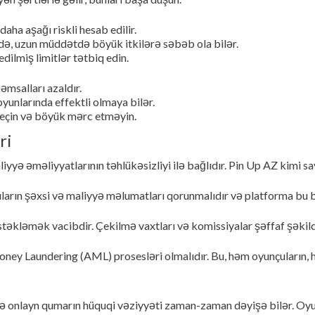
daha aşağı riskli hesab edilir.
 də, uzun müddətdə böyük itkilərə səbəb ola bilər.
ilmiş limitlər tətbiq edin.
msalları azaldır.
yunlarında effektli olmaya bilər.
seçin və böyük mərc etməyin.
ri
yyə əməliyyatlarının təhlükəsizliyi ilə bağlıdır. Pin Up AZ kimi sa
çuların şəxsi və maliyyə məlumatları qorunmalıdır və platforma bu
əstəkləmək vacibdir. Çekilmə vaxtları və komissiyalar şəffaf şəkild
y Laundering (AML) prosesləri olmalıdır. Bu, həm oyunçuların, h
də onlayn qumarın hüquqi vəziyyəti zaman-zaman dəyişə bilər. Oyun