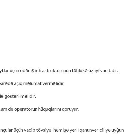
ytlar üçün ödəniş infrastrukturunun təhlükəsizliyi vacibdir.
 barədə açıq məlumat verməlidir.
ə göstərilməlidir.
əm də operatorun hüquqlarını qoruyur.
çular üçün vacib tövsiyə: həmişə yerli qanunvericiliyə uyğun