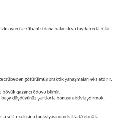
izin oyun təcrübənizi daha balanslı və faydalı edə bilər.
 təcrübədən götürülmüş praktik yanaşmaları əks etdirir.
ə böyük qazancı ödəyə bilmir.
ız başa düşdüyünüz şərtlərlə bonusu aktivləşdirmək.
sa self-exclusion funksiyasından istifadə etmək.