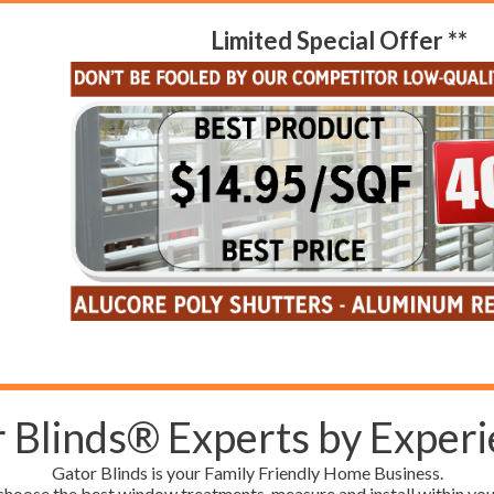
Limited Special Offer **
 Blinds® Experts by Experi
Gator Blinds is your Family Friendly Home Business.
hoose the best window treatments, measure and install within you