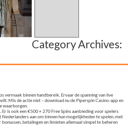
Category Archives:
os vermaak binnen handbereik. Ervaar de spanning van live
wilt. Mis de actie niet – download nu de Piperspin Casino-app en
te waarborgen.
. Er is ook een €500 + 270 Free Spins aanbieding voor spelers
gt Nederlanders aan om binnen hun mogelijkheden te spelen, met
 bonussen, betalingen en limieten allemaal simpel te beheren