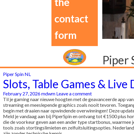
the
contact
form
Piper 
Piper Spin NL
Slots, Table Games & Live 
February 27, 2026
mdwm
Leave a comment
Til je gaming naar nieuwe hoogten met de geavanceerde app van 
streaming en meeslepende graphics zoals nooit tevoren. Toegang t
begin met draaien naar opwindende overwinningen! Deze update
Meld je vandaag aan bij PiperSpin en ontvang tot €1500 plus hond
die de voorkeur geven aan een ander type startbonus, waarmee j
tools zoals stortingslimieten en zelfuitsluitingsopties. Nederl
zijn zonder technische kennis.