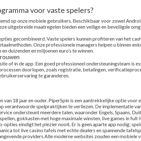
rogramma voor vaste spelers?
stemd op onze mobiele gebruikers. Beschikbaar voor zowel Androi
 Deze uitgebreide maatregelen bieden een veilige en beveiligde om
pties gecombineerd. Vaste spelers kunnen profiteren van het ca
betaalmethoden. Onze professionele managers helpen u binnen enk
len en duizenden en miljoenen euro’s te winnen.
rtrouwen
te of in de app. Een goed professioneel ondersteuningsteam is ess
 processen doorlopen, zoals registratie, betalingen, verificatiepr
ebruikerservaring te garanderen.
n van 18 jaar en ouder. PiperSpin is een aantrekkelijke optie voo
p verantwoorde spelpraktijken te verliezen. De implementatie van
ervice ondersteunt meerdere talen, waaronder Engels, Spaans, Duits,
kspellen, gokkasten met hoge maximale winsten, live games in ful
o-opties eindigt het plezier nooit. Er is geen aparte app nodig; sp
ca tot live casino tafels met echte dealers en spannende tafelspe
oonaangevende providers Alle moderne websites zouden een mobiele 