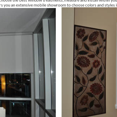
rs you an extensive mobile showroom to choose colors and styles i