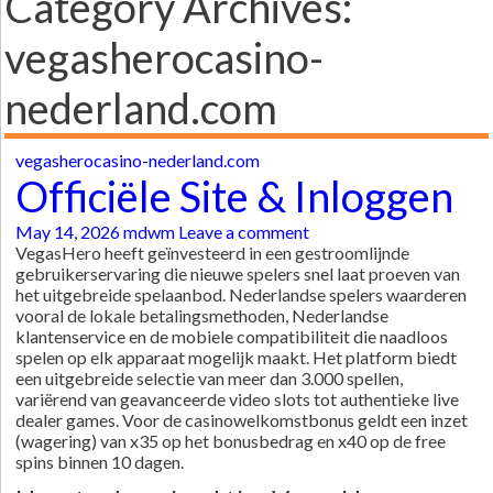
Category Archives:
vegasherocasino-
nederland.com
vegasherocasino-nederland.com
Officiële Site & Inloggen
May 14, 2026
mdwm
Leave a comment
VegasHero heeft geïnvesteerd in een gestroomlijnde
gebruikerservaring die nieuwe spelers snel laat proeven van
het uitgebreide spelaanbod. Nederlandse spelers waarderen
vooral de lokale betalingsmethoden, Nederlandse
klantenservice en de mobiele compatibiliteit die naadloos
spelen op elk apparaat mogelijk maakt. Het platform biedt
een uitgebreide selectie van meer dan 3.000 spellen,
variërend van geavanceerde video slots tot authentieke live
dealer games. Voor de casinowelkomstbonus geldt een inzet
(wagering) van x35 op het bonusbedrag en x40 op de free
spins binnen 10 dagen.