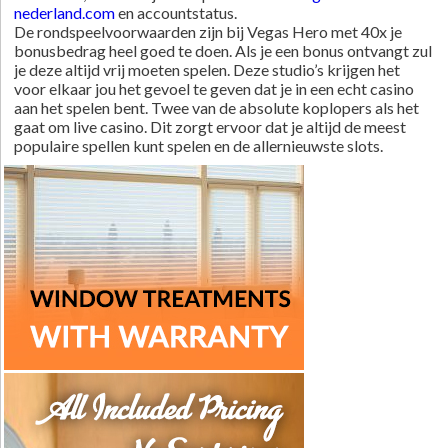
nederland.com
en accountstatus.
De rondspeelvoorwaarden zijn bij Vegas Hero met 40x je
bonusbedrag heel goed te doen. Als je een bonus ontvangt zul
je deze altijd vrij moeten spelen. Deze studio’s krijgen het
voor elkaar jou het gevoel te geven dat je in een echt casino
aan het spelen bent. Twee van de absolute koplopers als het
gaat om live casino. Dit zorgt ervoor dat je altijd de meest
populaire spellen kunt spelen en de allernieuwste slots.