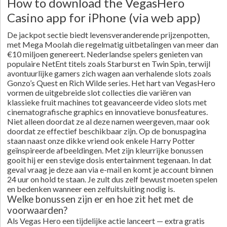
How to download the VegasHero
Casino app for iPhone (via web app)
De jackpot sectie biedt levensveranderende prijzenpotten,
met Mega Moolah die regelmatig uitbetalingen van meer dan
€10 miljoen genereert. Nederlandse spelers genieten van
populaire NetEnt titels zoals Starburst en Twin Spin, terwijl
avontuurlijke gamers zich wagen aan verhalende slots zoals
Gonzo’s Quest en Rich Wilde series. Het hart van VegasHero
vormen de uitgebreide slot collecties die variëren van
klassieke fruit machines tot geavanceerde video slots met
cinematografische graphics en innovatieve bonusfeatures.
Niet alleen doordat ze al deze namen weergeven, maar ook
doordat ze effectief beschikbaar zijn. Op de bonuspagina
staan naast onze dikke vriend ook enkele Harry Potter
geïnspireerde afbeeldingen. Met zijn kleurrijke bonussen
gooit hij er een stevige dosis entertainment tegenaan. In dat
geval vraag je deze aan via e-mail en komt je account binnen
24 uur on hold te staan. Je zult dus zelf bewust moeten spelen
en bedenken wanneer een zelfuitsluiting nodig is.
Welke bonussen zijn er en hoe zit het met de
voorwaarden?
Als Vegas Hero een tijdelijke actie lanceert — extra gratis