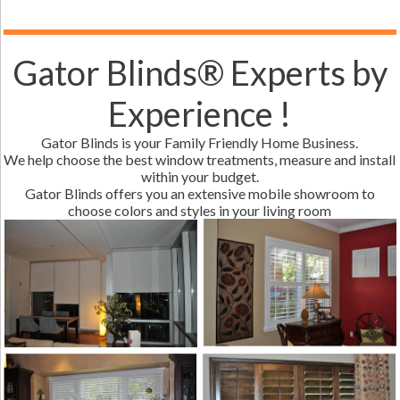
Gator Blinds® Experts by
Experience !
Gator Blinds is your Family Friendly Home Business.
We help choose the best window treatments, measure and install
within your budget.
Gator Blinds offers you an extensive mobile showroom to
choose colors and styles in your living room