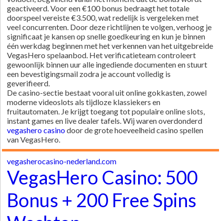
geactiveerd. Voor een €100 bonus bedraagt het totale
doorspeel vereiste €3.500, wat redelijk is vergeleken met
veel concurrenten. Door deze richtlijnen te volgen, verhoog je
significaat je kansen op snelle goedkeuring en kun je binnen
één werkdag beginnen met het verkennen van het uitgebreide
VegasHero spelaanbod. Het verificatieteam controleert
gewoonlijk binnen uur alle ingediende documenten en stuurt
een bevestigingsmail zodra je account volledig is
geverifieerd.
De casino-sectie bestaat vooral uit online gokkasten, zowel
moderne videoslots als tijdloze klassiekers en
fruitautomaten. Je krijgt toegang tot populaire online slots,
instant games en live dealer tafels. Wij waren overdonderd
vegashero casino
door de grote hoeveelheid casino spellen
van VegasHero.
vegasherocasino-nederland.com
VegasHero Casino: 500
Bonus + 200 Free Spins