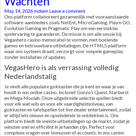
Wachten
May 14, 2026
mdwm
Leave a comment
Ons platform collaboreert gezamenlijk met vooraanstaande
software-aanbieders zoals NetEnt, MicroGaming, Play’n GO,
Evolution Gaming en Pragmatic Play om een eersteklas
spelervaring te garanderen. De missie is om alle sessie bij
Vegashero casino memorabel te vormen, met boeiende
games en betrouwbare uitbetalingen. De HTML5 platform
waar ons systeem draait, verzorgt voor soepele gameplay
zonder installaties of updates.
VegasHero is als verrassing volledig
Nederlandstalig
Je vindt alle populaire gokkasten die je kent en waar je van
houdt in ons online casino, inclusief Gonzo’s Quest, Starburst
en Mega Moolah. Onze uitgebreide selectie spellen biedt
voor elk wat wils en voor elk vaardigheidsniveau, van
gokkasten en tafelspellen tot live dealer entertainment, zodat
er altijd iets nieuws en opwindends te ontdekken is. Ons
platform biedt de snelste uitbetalingen op de markt, zodat je
winsten snel en efficiënt in je handen zijn. Perfect voor
complexe vragen over bonussen of accounts. In ons casino