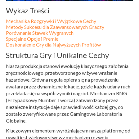
Wykaz Treści
Mechanika Rozgrywki i Wyjątkowe Cechy
Metody Sukcesu dla Zaawansowanych Graczy
Porównanie Stawek Wygranych
Specjalne Opcje i Premie
Doskonalenie Gry dla Najwyższych Profitów
Struktura Gry i Unikalne Cechy
Nasza produkcja stanowi ewolucję klasycznego założenia
zręcznościowego, przetworzonego w żywe wrażenie
hazardowe. Główna reguła opiera się na prowadzeniu
awatara przez dynamiczne lokację, gdzie każdy udany ruch
przekłada się na współczynniki nagród. Mechanizm RNG
(Przypadkowy Number Twórca) zatwierdzony przez
niezależne instytucje daje sprawiedliwość każdej gry, co
zostało zweryfikowane przez Gamingowe Laboratoria
Globalne.
Kluczowym elementem wyróżniającym naszą platformę od
rywali jest wielowarstwowy mechanizm rozwoju.