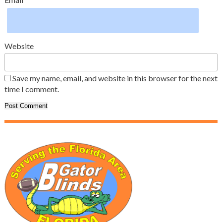
Website
Save my name, email, and website in this browser for the next
time I comment.