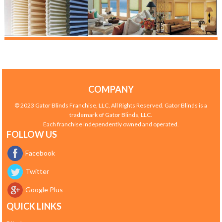
COMPANY
© 2023 Gator Blinds Franchise, LLC, All Rights Reserved. Gator Blinds is a
trademark of Gator Blinds, LLC.
Each franchise independently owned and operated.
FOLLOW US
Facebook
Twitter
Google Plus
QUICK LINKS