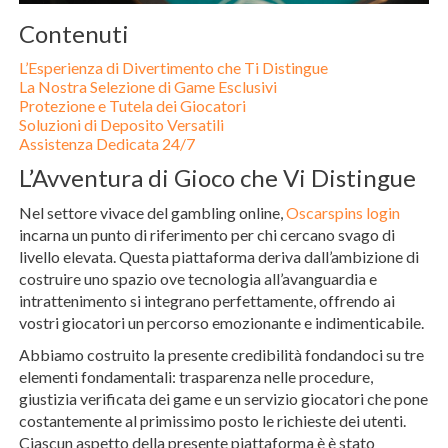
Contenuti
L’Esperienza di Divertimento che Ti Distingue
La Nostra Selezione di Game Esclusivi
Protezione e Tutela dei Giocatori
Soluzioni di Deposito Versatili
Assistenza Dedicata 24/7
L’Avventura di Gioco che Vi Distingue
Nel settore vivace del gambling online,
Oscarspins login
incarna un punto di riferimento per chi cercano svago di
livello elevata. Questa piattaforma deriva dall’ambizione di
costruire uno spazio ove tecnologia all’avanguardia e
intrattenimento si integrano perfettamente, offrendo ai
vostri giocatori un percorso emozionante e indimenticabile.
Abbiamo costruito la presente credibilità fondandoci su tre
elementi fondamentali: trasparenza nelle procedure,
giustizia verificata dei game e un servizio giocatori che pone
costantemente al primissimo posto le richieste dei utenti.
Ciascun aspetto della presente piattaforma è è stato