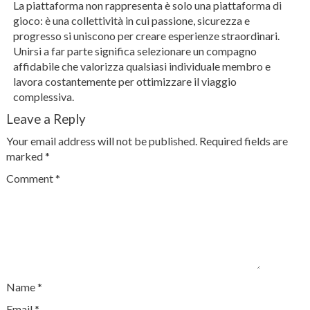
La piattaforma non rappresenta è solo una piattaforma di
gioco: è una collettività in cui passione, sicurezza e
progresso si uniscono per creare esperienze straordinari.
Unirsi a far parte significa selezionare un compagno
affidabile che valorizza qualsiasi individuale membro e
lavora costantemente per ottimizzare il viaggio
complessiva.
Leave a Reply
Your email address will not be published.
Required fields are
marked
*
Comment
*
Name
*
Email
*