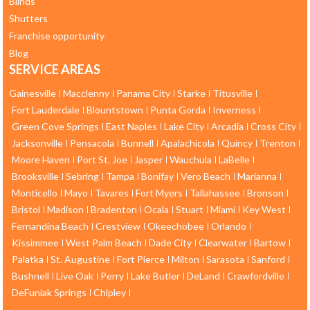
Blinds
Shutters
Franchise opportunity
Blog
SERVICE AREAS
Gainesville
Macclenny
Panama City
Starke
Titusville
Fort Lauderdale
Blountstown
Punta Gorda
Inverness
Green Cove Springs
East Naples
Lake City
Arcadia
Cross City
Jacksonville
Pensacola
Bunnell
Apalachicola
Quincy
Trenton
Moore Haven
Port St. Joe
Jasper
Wauchula
LaBelle
Brooksville
Sebring
Tampa
Bonifay
Vero Beach
Marianna
Monticello
Mayo
Tavares
Fort Myers
Tallahassee
Bronson
Bristol
Madison
Bradenton
Ocala
Stuart
Miami
Key West
Fernandina Beach
Crestview
Okeechobee
Orlando
Kissimmee
West Palm Beach
Dade City
Clearwater
Bartow
Palatka
St. Augustine
Fort Pierce
Milton
Sarasota
Sanford
Bushnell
Live Oak
Perry
Lake Butler
DeLand
Crawfordville
DeFuniak Springs
Chipley