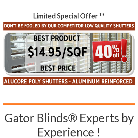
Limited Special Offer **
Gator Blinds® Experts by
Experience !