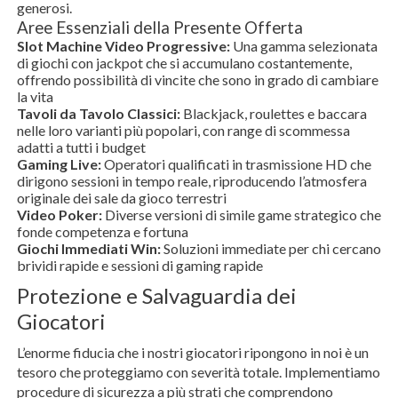
generosi.
Aree Essenziali della Presente Offerta
Slot Machine Video Progressive:
Una gamma selezionata
di giochi con jackpot che si accumulano costantemente,
offrendo possibilità di vincite che sono in grado di cambiare
la vita
Tavoli da Tavolo Classici:
Blackjack, roulettes e baccara
nelle loro varianti più popolari, con range di scommessa
adatti a tutti i budget
Gaming Live:
Operatori qualificati in trasmissione HD che
dirigono sessioni in tempo reale, riproducendo l’atmosfera
originale dei sale da gioco terrestri
Video Poker:
Diverse versioni di simile game strategico che
fonde competenza e fortuna
Giochi Immediati Win:
Soluzioni immediate per chi cercano
brividi rapide e sessioni di gaming rapide
Protezione e Salvaguardia dei
Giocatori
L’enorme fiducia che i nostri giocatori ripongono in noi è un
tesoro che proteggiamo con severità totale. Implementiamo
procedure di sicurezza a più strati che comprendono