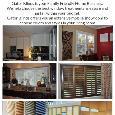
Gator Blinds is your Family Friendly Home Business.
We help choose the best window treatments, measure and
install within your budget.
Gator Blinds offers you an extensive mobile showroom to
choose colors and styles in your living room