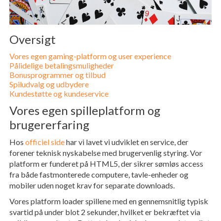
Oversigt
Vores egen gaming-platform og user experience
Pålidelige betalingsmuligheder
Bonusprogrammer og tilbud
Spiludvalg og udbydere
Kundestøtte og kundeservice
Vores egen spilleplatform og
brugererfaring
Hos
officiel side
har vi lavet vi udviklet en service, der
forener teknisk nyskabelse med brugervenlig styring. Vor
platform er funderet på HTML5, der sikrer sømløs access
fra både fastmonterede computere, tavle-enheder og
mobiler uden noget krav for separate downloads.
Vores platform loader spillene med en gennemsnitlig typisk
svartid på under blot 2 sekunder, hvilket er bekræftet via