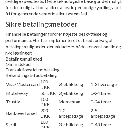
uvildige speedtests. Dette teknologiske base gør det muligt
for det muligt at for spillere at nyde personlige yndlings spil
fri for generende ventetid eller system fejl.
Sikre betalingsmetoder
Finansielle betalinger fordrer højeste beskyttelse og
performance. Her har implementeret et bredt udvalg af
betalingsmuligheder, der inkluderer både konventionelle og
nye løsninger:
Betalingsmulighed
Min. indskud
Transaktionstid indbetaling
Behandlingstid udbetaling
100
Visa/Mastercard
Øjeblikkelig
1-3 hverdage
DKK
MobilePay
50 DKK
Øjeblikkelig
0-24 timer
100
Trustly
Momentan
0-24 timer
DKK
200
1-2
2-5
Bankoverførsel
DKK
arbejdsdage
arbejdsdage
100
Skrill
Øjeblikkelig
0-48 timer
DKK