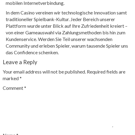
mobilen Internetverbindung.
In dem Casino vereinen wir technologische Innovation samt
traditioneller Spielbank-Kultur. Jeder Bereich unserer
Plattform wurde unter Blick auf Ihre Zufriedenheit kreiert –
von einer Gameauswahl via Zahlungsmethoden bis hin zum
Kundenservice. Werden Sie Teil unserer wachsenden
Community und erleben Spieler, warum tausende Spieler uns
das Confidence schenken.
Leave a Reply
Your email address will not be published.
Required fields are
marked
*
Comment
*