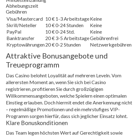
Abhebungszeit
Gebühren
Visa/Mastercard
10 €
1-3 Arbeitstage
Keine
Skrill/Neteller
10 €
0-24 Stunden
Keine
PayPal
10 €
0-24 Std.
Keine
Banktransfer
20 €
3-5 Arbeitstage
Gebührenfrei
Kryptowährungen
20 €
0-2 Stunden
Netzwerkgebühren
Attraktive Bonusangebote und
Treueprogramm
Das Casino belohnt Loyalität auf mehreren Leveln. Vom
allerersten Moment an, wenn Sie sich bei Casino
registrieren, profitieren Sie durch großzügigen
Willkommensangeboten, welche Spielern einen optimalen
Einstieg erlauben. Doch hiermit endet die Anerkennung nicht
– regelmäßige Promotionen und ein mehrstufiges VIP-
Programm sorgen hierfür, dass sich jeglicher Einsatz lohnt.
Klare Bonuskonditionen
Das Team legen höchsten Wert auf Gerechtigkeit sowie