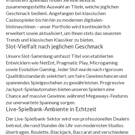
zusammengestellte Auswahl an Titeln, welche jeglichen
Geschmack bedient. Angefangen bei klassischen
Casinospielen bis hin hin zu modernen digitalen-
Slotmaschinen – unser Portfolio wird kontinuierlich
erweitert sowie aktualisiert, um Ihnen stets das neuesten
Trends und klassischen Klassiker zu bieten.
Slot-Vielfalt nach jeglichen Geschmack
Unsere Slot-Sammlung umfasst Titel von etablierten
Entwicklern wie NetEnt, Pragmatic Play, Microgaming
sowie Evolution Gaming. Jeder Slot wurde nach rigorosen
Qualitätsstandards selektiert, um faire Gewinnchancen und
spannendes Spielgeschehen zu gewährleisten. Progressive
Jackpot-Spielautomaten bieten unseren Spielern eine
Chance auf massive Gewinne, während Megaways-Features
zur unerwartete Spannung sorgen.
Live-Spielbank-Ambiente in Echtzeit
Der Live-Spielbank-Sektor wird von professionellen Dealern
betreut, die rund Stunden die Uhr von modernsten Studios
übertragen. Roulette, Blackjack, Baccarat und verschiedene