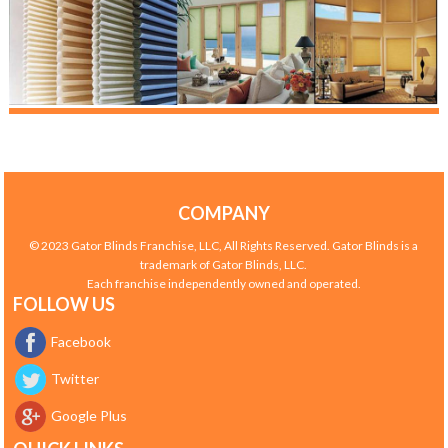
COMPANY
© 2023 Gator Blinds Franchise, LLC, All Rights Reserved. Gator Blinds is a
trademark of Gator Blinds, LLC.
Each franchise independently owned and operated.
FOLLOW US
Facebook
Twitter
Google Plus