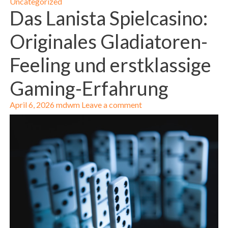
Uncategorized
Das Lanista Spielcasino:
Originales Gladiatoren-
Feeling und erstklassige
Gaming-Erfahrung
April 6, 2026
mdwm
Leave a comment