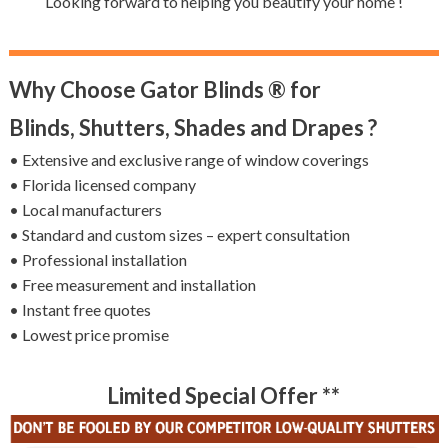
Looking forward to helping you beautify your home !
Why Choose Gator Blinds ® for
Blinds, Shutters, Shades and Drapes ?
• Extensive and exclusive range of window coverings
• Florida licensed company
• Local manufacturers
• Standard and custom sizes – expert consultation
• Professional installation
• Free measurement and installation
• Instant free quotes
• Lowest price promise
Limited Special Offer **