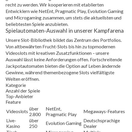
recht zu werden. Wir kooperieren mit etablierten
Entwicklern wie NetEnt, Pragmatic Play, Evolution Gaming
und Microgaming zusammen, um stets die aktuellsten und
beliebtesten Spiele anzubieten.
Spielautomaten-Auswahl in unserer Kampfarena
Unsere Slot-Bibliothek bildet das Zentrum des Portfolios.
Von altbewährten Frucht-Slots bis hin zu topmodernen
Videoslots mit kreativen Zusatzfunktionen – unsere
Auswahl lässt keine Anforderungen offen. Fortschreitende
Jackpotautomaten bieten die Option auf Leben ändernde
Gewinne, während themenbezogene Slots vielfältigste
Welten eröffnen.
Kategorie
Anzahl der Spiele
Top-Anbieter
Feature
über
NetEnt,
Videoslots
Megaways-Features
2.800
Pragmatic Play
Live-
über
Deutschsprachige
Evolution Gaming
Kasino
250
Dealer