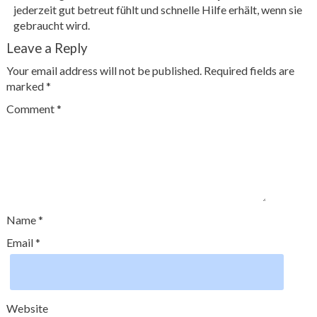
jederzeit gut betreut fühlt und schnelle Hilfe erhält, wenn sie
gebraucht wird.
Leave a Reply
Your email address will not be published.
Required fields are
marked
*
Comment
*
Name
*
Email
*
Website