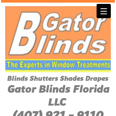
Blinds Shutters Shades Drapes
Gator Blinds Florida
LLC
(407) 921 - 9110