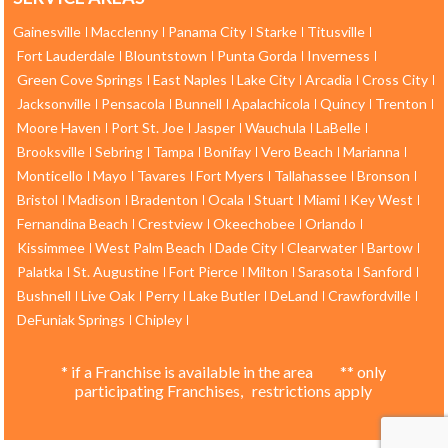
Gainesville
Macclenny
Panama City
Starke
Titusville
Fort Lauderdale
Blountstown
Punta Gorda
Inverness
Green Cove Springs
East Naples
Lake City
Arcadia
Cross City
Jacksonville
Pensacola
Bunnell
Apalachicola
Quincy
Trenton
Moore Haven
Port St. Joe
Jasper
Wauchula
LaBelle
Brooksville
Sebring
Tampa
Bonifay
Vero Beach
Marianna
Monticello
Mayo
Tavares
Fort Myers
Tallahassee
Bronson
Bristol
Madison
Bradenton
Ocala
Stuart
Miami
Key West
Fernandina Beach
Crestview
Okeechobee
Orlando
Kissimmee
West Palm Beach
Dade City
Clearwater
Bartow
Palatka
St. Augustine
Fort Pierce
Milton
Sarasota
Sanford
Bushnell
Live Oak
Perry
Lake Butler
DeLand
Crawfordville
DeFuniak Springs
Chipley
* if a Franchise is available in the area ** only
participating Franchises, restrictions apply