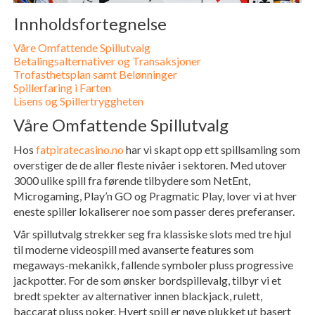
Innholdsfortegnelse
Våre Omfattende Spillutvalg
Betalingsalternativer og Transaksjoner
Trofasthetsplan samt Belønninger
Spillerfaring i Farten
Lisens og Spillertryggheten
Våre Omfattende Spillutvalg
Hos
fatpiratecasino.no
har vi skapt opp ett spillsamling som
overstiger de de aller fleste nivåer i sektoren. Med utover
3000 ulike spill fra førende tilbydere som NetEnt,
Microgaming, Play’n GO og Pragmatic Play, lover vi at hver
eneste spiller lokaliserer noe som passer deres preferanser.
Vår spillutvalg strekker seg fra klassiske slots med tre hjul
til moderne videospill med avanserte features som
megaways-mekanikk, fallende symboler pluss progressive
jackpotter. For de som ønsker bordspillevalg, tilbyr vi et
bredt spekter av alternativer innen blackjack, rulett,
baccarat pluss poker. Hvert spill er nøye plukket ut basert