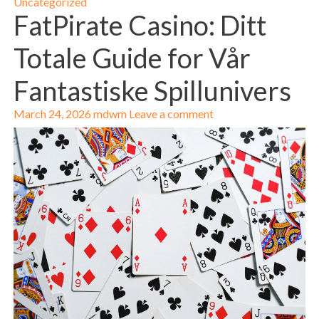
Uncategorized
FatPirate Casino: Ditt
Totale Guide for Vår
Fantastiske Spillunivers
March 24, 2026
mdwm
Leave a comment