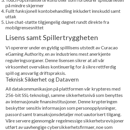
på mindre skjermer
Fullt funksjonell kontobehandling inkludert innskudd samt
uttak
Live chat-støtte tilgjengelig døgnet rundt direkte fra
mobilgrensesnittet
Lisens samt Spillertryggheten
Vi opererer under en gyldig spilllisens utstedt av Curacao
eGaming Authority, en av industriens mest anerkjente
reguleringsorganer. Denne lisensen sikrer at all vår
virksomhet overvåkes kontinuerlig for å sikre rettferdig
spill og ansvarlig driftspraksis.
Teknisk Sikkerhet og Datavern
All datakommunikasjon på plattformen vår krypteres med
256-bit SSL-teknologi, samme sikkerhetsnivå som benyttes
av internasjonale finansinstitusjoner. Denne krypteringen
beskytter sensitiv informasjon som personopplysninger,
passord samt transaksjonsdetaljer mot uautorisert tilgang.
Våre servere gjennomgår regelmessige sikkerhetsrevisjoner
utført av uavhengige cybersikkerhetsfirmaer, noe som