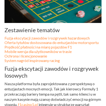
Zestawienie tematów
Fuzja ekscytacji zawodów i rozgrywek hazardowych
Oferta tytułów dostosowana do entuzjastów motorsportu
Prędkość płatności na miarę pojazdów F1
Mobile wersja dla użytkowników w trasie
Ochrona i licencjonowanie
System nagród inspirowany racing
Fuzja ekscytacji zawodów i rozgrywek
losowych
Nasza platforma była zaprojektowana z perspektywą o
entuzjastach mocnych emocji. Tak jak kierowcy Formuły 1
przekraczają bariery tempa na pętli, tak samo klienci u w
naszym kasynie mają szansę doświadczyć emocji na górnym
stopniu.
f1casino1.pl
integruje w strukturze warsztat