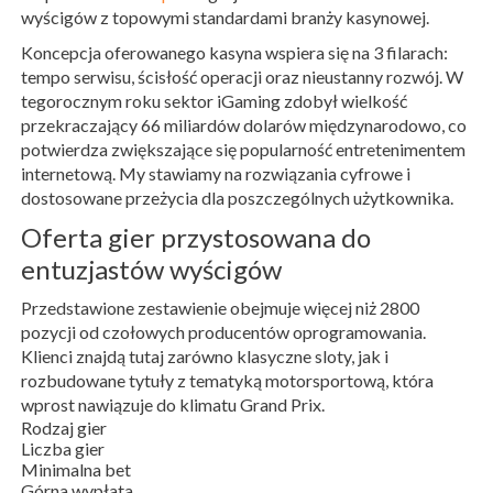
wyścigów z topowymi standardami branży kasynowej.
Koncepcja oferowanego kasyna wspiera się na 3 filarach:
tempo serwisu, ścisłość operacji oraz nieustanny rozwój. W
tegorocznym roku sektor iGaming zdobył wielkość
przekraczający 66 miliardów dolarów międzynarodowo, co
potwierdza zwiększające się popularność entretenimentem
internetową. My stawiamy na rozwiązania cyfrowe i
dostosowane przeżycia dla poszczególnych użytkownika.
Oferta gier przystosowana do
entuzjastów wyścigów
Przedstawione zestawienie obejmuje więcej niż 2800
pozycji od czołowych producentów oprogramowania.
Klienci znajdą tutaj zarówno klasyczne sloty, jak i
rozbudowane tytuły z tematyką motorsportową, która
wprost nawiązuje do klimatu Grand Prix.
Rodzaj gier
Liczba gier
Minimalna bet
Górna wypłata