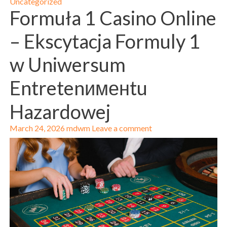
Uncategorized
Formuła 1 Casino Online
– Ekscytacja Formuly 1
w Uniwersum
Entretenименtu
Hazardowej
March 24, 2026
mdwm
Leave a comment