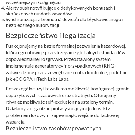
wcześniejszym ściągnięciu
Alerty push notyfikujące o dedykowanych bonusach i
skończonych rundach zawodów
Synchronizacja z biometrią device’u dla błyskawicznego i
bezpiecznego autoryzacji
Bezpieczeństwo i legalizacja
Funkcjonujemy na bazie formalnej zezwolenia hazardowej,
która ugruntowuje przestrzeganie globalnych standardów
odpowiedzialnej rozgrywki. Przedstawiony system
implementuje generatory cyfr przypadkowych (RNG)
zatwierdzone przez zewnętrzne centra kontrolne, podobne
jak eCOGRA i iTech Labs Labs.
Poszczególne użytkownik ma możliwość konfiguracji granic
depozytowych, czasowych oraz stratnych. Oferujemy
również możliwość self-exclusion na ustalony termin.
Działamy z organizacjami asystującymi jednostki z
problemem losowym, zapewniając wejście do fachowej
wsparcia.
Bezpieczeństwo zasobów prywatnych