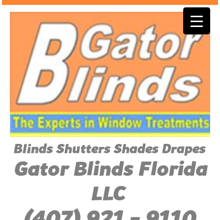
Blinds Shutters Shades Drapes
Gator Blinds Florida
LLC
(407) 921 - 9110