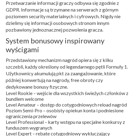
Przetwarzanie informacji graczy odbywa się zgodnie z
GDPR. Informacje są trzymane na serwerach z górnym
poziomem security materialnych i cyfrowych. Nigdy nie
dzielimy się informacji osobowych stronom innym
pozbawiony jednoznacznej pozwolenia gracza.
System bonusowy inspirowany
wyścigami
Przedstawiony mechanizm nagród opiera się z kilku
szczebli, każdy określony od legendarnego pętli Formuły 1.
Użytkownicy akumulują pkt za zaangażowanie, które
później konwertują na nagrody, free obroty czy
dedykowane bonusy fizyczne.
Level Rookie – wejście dla wszystkich świeżych członków z
bundlem welcome
Level Amateur – dostęp do cotygodniowych reload nagród
Poziom Semi-Pro – osobisty opiekun konta i podniesione
ograniczenia przelewów
Level Professional – karty wstępu na specjalne konkursy z
funduszem wygranych
Level Expert – rebate cotygodniowy wykluczający