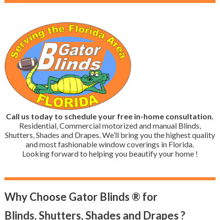
Call us today to schedule your free in-home consultation.
Residential, Commercial motorized and manual Blinds,
Shutters, Shades and Drapes. We’ll bring you the highest quality
and most fashionable window coverings in Florida.
Looking forward to helping you beautify your home !
Why Choose Gator Blinds ® for
Blinds, Shutters, Shades and Drapes ?