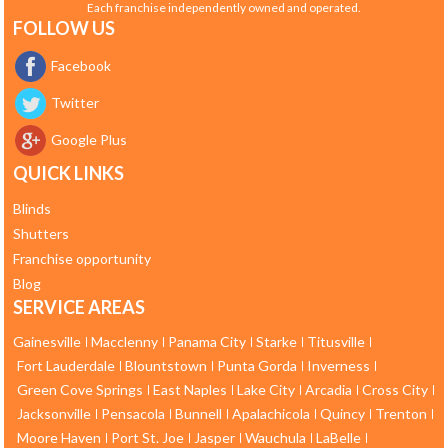
Each franchise independently owned and operated.
FOLLOW US
Facebook
Twitter
Google Plus
QUICK LINKS
Blinds
Shutters
Franchise opportunity
Blog
SERVICE AREAS
Gainesville
Macclenny
Panama City
Starke
Titusville
Fort Lauderdale
Blountstown
Punta Gorda
Inverness
Green Cove Springs
East Naples
Lake City
Arcadia
Cross City
Jacksonville
Pensacola
Bunnell
Apalachicola
Quincy
Trenton
Moore Haven
Port St. Joe
Jasper
Wauchula
LaBelle